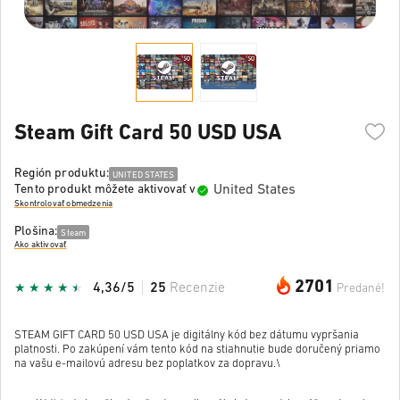
Steam Gift Card 50 USD USA
Región produktu:
UNITED STATES
United States
Tento produkt môžete aktivovať v
Skontrolovať obmedzenia
Plošina:
Steam
Ako aktivovať
2701
4,36/5
25
Recenzie
Predané!
STEAM GIFT CARD 50 USD USA je digitálny kód bez dátumu vypršania
platnosti. Po zakúpení vám tento kód na stiahnutie bude doručený priamo
na vašu e-mailovú adresu bez poplatkov za dopravu.\