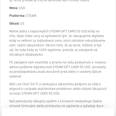
⚠️ Tento produkt je možné aktivovať iba v United States
Mena:
USD
Platforma:
STEAM
Oblasť:
US
Máme jedny z najlacnejších STEAM GIFT CARD 50 USD kódy na
trhu. Naše nízke ceny sú spôsobené tým, že nakupujeme digitálne
kódy vo veľkom za zvýhodnenú cenu, ktorú obratom odovzdávame
vám, našim zákazníkom. Okrem toho, že sú lacné, môžete si byť
istí, že naše kódy sú 100% legitímne, pretože sú zakúpené od
oficiálnych dodávateľov.
Po zakúpení vám okamžite a priamo na vašu poskytnutú e-mailovú
adresu pošleme digitálny kód STEAM GIFT CARD 50 USD. (produkty
na predobjednávku budú doručené pred alebo v uvedený dátum
vydania)
Náš Live Chat (24/7) a vynikajúca zákaznícka podpora sú vždy k
dispozícii v prípade akýchkoľvek problémov alebo otázok týkajúcich
sa kódu STEAM GIFT CARD 50 USD.
Náš jednoduchý nákupný systém v 3 krokoch neobsahuje žiadne
otravné formuláre alebo prieskumy na vyplnenie a vyžaduje iba e-
mailovú adresu a platný spôsob platby, vďaka čomu je proces
nákupu STEAM GIFT CARD 50 USD z livecards.net rýchly a