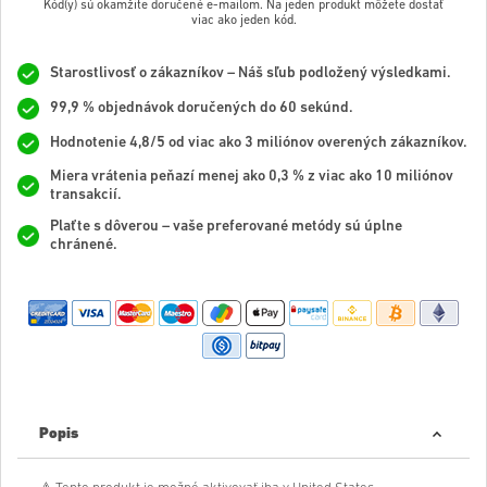
Kód(y) sú okamžite doručené e-mailom. Na jeden produkt môžete dostať
viac ako jeden kód.
Starostlivosť o zákazníkov – Náš sľub podložený výsledkami.
99,9 % objednávok doručených do 60 sekúnd.
Hodnotenie 4,8/5 od viac ako 3 miliónov overených zákazníkov.
Miera vrátenia peňazí menej ako 0,3 % z viac ako 10 miliónov
transakcií.
Plaťte s dôverou – vaše preferované metódy sú úplne
chránené.
Popis