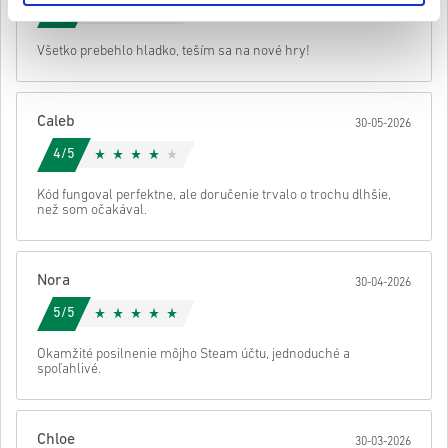
5/5
• Vyber si produkt
Odoslať
Zrušiť
Všetko prebehlo hladko, teším sa na nové hry!
• Zadaj svoju e-mailovú adresu
• Vyber si preferovaný spôsob platby
• Dokonči objednávku
Caleb
30-05-2026
Potom dostaneš e-mail s bezpečným odkazom na prístup ku kódu.
4/5
Kód fungoval perfektne, ale doručenie trvalo o trochu dlhšie,
než som očakával.
Nora
30-04-2026
5/5
Okamžité posilnenie môjho Steam účtu, jednoduché a
spoľahlivé.
Chloe
30-03-2026