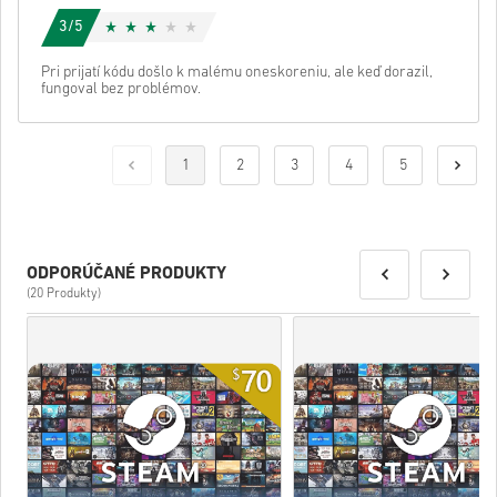
3/5
Pri prijatí kódu došlo k malému oneskoreniu, ale keď dorazil,
fungoval bez problémov.
1
2
3
4
5
ODPORÚČANÉ PRODUKTY
(20 Produkty)