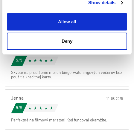
Show details
Emma
17-08-2025
4/5
Allow all
Dobré na obnovenie môjho Netflixu bez kreditnej karty, ale bolo
tam menšie oneskorenie v doručení.
Deny
Emma
14-08-2025
5/5
Skvelé na predĺženie mojich binge-watchingových večerov bez
použitia kreditnej karty.
Jenna
11-08-2025
5/5
Perfektné na filmový maratón! Kód fungoval okamžite.