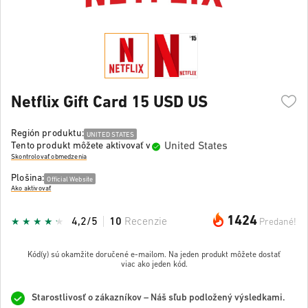
Netflix Gift Card 15 USD US
Región produktu:
UNITED STATES
United States
Tento produkt môžete aktivovať v
Skontrolovať obmedzenia
Plošina:
Official Website
Ako aktivovať
1424
4,2/5
10
Recenzie
Predané!
Kód(y) sú okamžite doručené e-mailom. Na jeden produkt môžete dostať
viac ako jeden kód.
Starostlivosť o zákazníkov – Náš sľub podložený výsledkami.