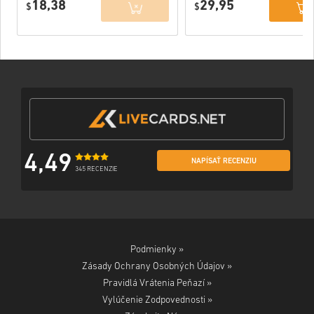
18,38
29,95
$
$
4,49
NAPÍSAŤ RECENZIU
345 RECENZIE
Podmienky »
Zásady Ochrany Osobných Údajov »
Pravidlá Vrátenia Peňazí »
Vylúčenie Zodpovednosti »