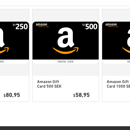
Nákupy považované za ko
Kupujete iba digitálny pr
Viac informácií nájdete v
Ak sa pri nákupe vyskyt
contact
.
Tieto kódy na stiahnutie 
Tieto kódy nemajú dátum 
Stiahnuteľný obsah alebo 
pôvodnú hru.
Pre niektoré produkty môž
Amazon Gift
Amazon Gift
Card 500 SEK
Card 1000 S
Pozri si rýchly návod vyššie 
Sweden
Sweden
80,95
58,95
$
$
• Vyber si produkt
• Zadaj svoju e-mailovú adre
• Vyber si preferovaný spôso
• Dokonči objednávku
Potom dostaneš e-mail s bez