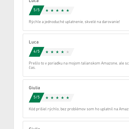
Luca
5/5
Zrušiť
Rýchle a jednoduché uplatnenie, skvelé na darovanie!
Luca
4/5
Prešlo to v poriadku na mojom talianskom Amazone, ale sch
čas.
Giulia
5/5
Kód prišiel rýchlo, bez problémov som ho uplatnil na Amazo