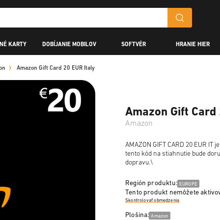
NÉ KARTY
DOBÍJANIE MOBILOV
SOFTVÉR
HRANIE HIER
on
Amazon Gift Card 20 EUR Italy
Amazon Gift Card 
Amazon
AMAZON GIFT CARD 20 EUR IT je d
tento kód na stiahnutie bude do
dopravu.\
Región produktu:
EUROPE
Tento produkt nemôžete aktivov
Skontrolovať obmedzenia
Plošina:
Amazon