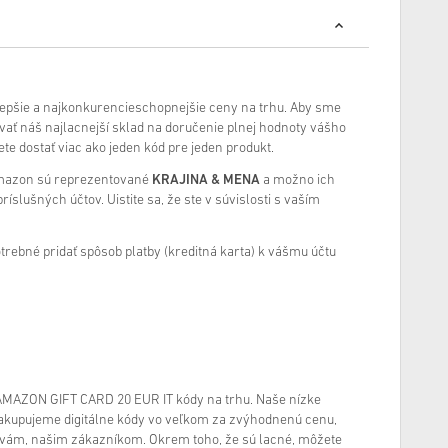
lepšie a najkonkurencieschopnejšie ceny na trhu. Aby sme
ať náš najlacnejší sklad na doručenie plnej hodnoty vášho
e dostať viac ako jeden kód pre jeden produkt.
Amazon sú reprezentované
KRAJINA & MENA
a možno ich
ríslušných účtov. Uistite sa, že ste v súvislosti s vaším
potrebné pridať spôsob platby (kreditná karta) k vášmu účtu
AMAZON GIFT CARD 20 EUR IT kódy na trhu. Naše nízke
akupujeme digitálne kódy vo veľkom za zvýhodnenú cenu,
vám, našim zákazníkom. Okrem toho, že sú lacné, môžete