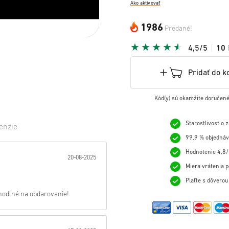
Ako aktivovať
1986
Predané!
4,5/5
10
Pridať do k
Kód(y) sú okamžite doručené
Starostlivosť o 
enzie
99,9 % objednáv
ezda:
Hodnotenie 4,8/
20-08-2025
Miera vrátenia p
Plaťte s dôvero
hodlné na obdarovanie!