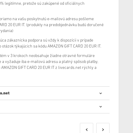
100% legitímne, pretože sú zakúpené od oficiálnych
priamo na vašu poskytnutú e-mailovú adresu pošleme
ARD 20 EUR IT. (produkty na predobjednávku budú doručené
vydania)
júca zákaznícka podpora sú vždy k dispozícii v prípade
 otázok týkajúcich sa kódu AMAZON GIFT CARD 20 EUR IT.
ém v 3 krokoch neobsahuje žiadne otravné formuláre
 a vyžaduje iba e-mailovú adresu a platný spôsob platby,
 AMAZON GIFT CARD 20 EUR IT z livecards.net rýchly a
s.net
 digitálnych kódov je rýchly a jednoduchý:
kty budú doručené pred uvedeným dátumom vydania
dania, zatiaľ čo položky na sklade budú doručené
pečnostné kontroly.