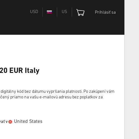
USD
US
Prihlásiť sa
20 EUR Italy
igitálny kód bez dátumu vypršania platnosti. Po zakúpení vám
ručený priamo na vašu e-mailovú adresu bez poplatkov za
United States
ať v