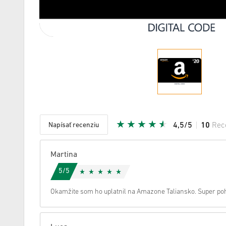
Napísať recenziu
4,5/5
10
Rec
Daná hvi
Martina
5/5
Okamžite som ho uplatnil na Amazone Taliansko. Super po