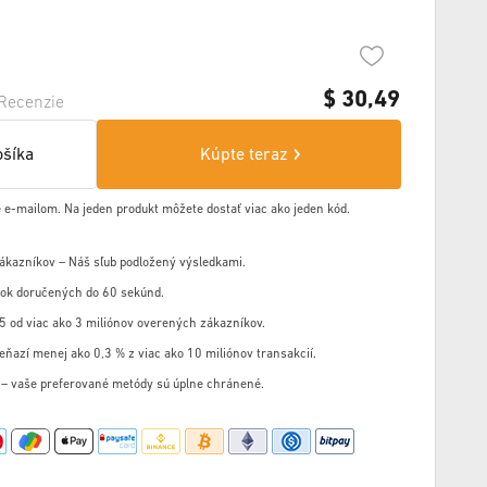
$
30,49
Recenzie
ošíka
Kúpte teraz
 e-mailom. Na jeden produkt môžete dostať viac ako jeden kód.
zákazníkov – Náš sľub podložený výsledkami.
ok doručených do 60 sekúnd.
5 od viac ako 3 miliónov overených zákazníkov.
eňazí menej ako 0,3 % z viac ako 10 miliónov transakcií.
u – vaše preferované metódy sú úplne chránené.