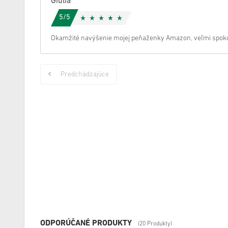
Giulia
5/5
Okamžité navýšenie mojej peňaženky Amazon, veľmi spok
Predchádzajúce
ODPORÚČANÉ PRODUKTY
(20 Produkty)