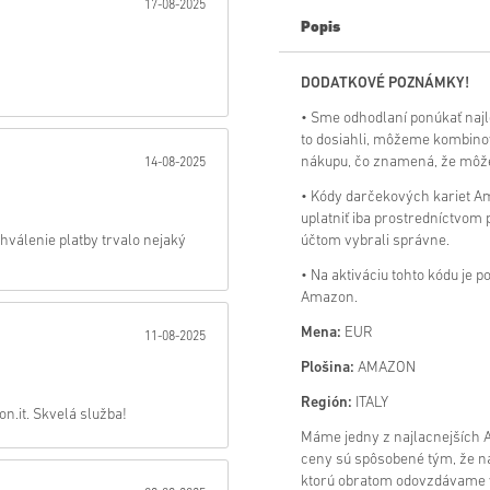
17-08-2025
Popis
Odoslať
DODATKOVÉ POZNÁMKY!
• Sme odhodlaní ponúkať naj
to dosiahli, môžeme kombinov
nákupu, čo znamená, že môžet
14-08-2025
• Kódy darčekových kariet 
uplatniť iba prostredníctvom p
válenie platby trvalo nejaký
účtom vybrali správne.
• Na aktiváciu tohto kódu je 
Amazon.
Mena:
EUR
11-08-2025
Plošina:
AMAZON
Región:
ITALY
n.it. Skvelá služba!
Máme jedny z najlacnejších 
ceny sú spôsobené tým, že n
ktorú obratom odovzdávame 