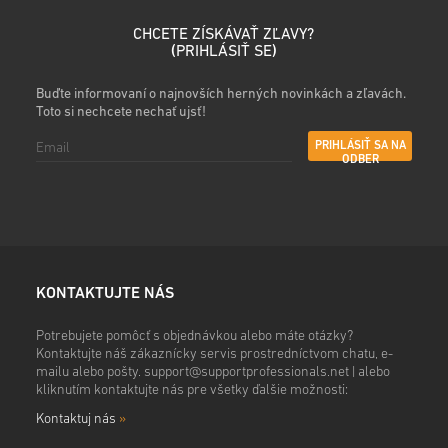
CHCETE ZÍSKÁVAŤ ZĽAVY?
(
PRIHLÁSIŤ SE
)
Buďte informovaní o najnovších herných novinkách a zľavách.
Toto si nechcete nechať ujsť!
PRIHLÁSIŤ SA NA
ODBER
KONTAKTUJTE NÁS
Potrebujete pomôcť s objednávkou alebo máte otázky?
Kontaktujte náš zákaznícky servis prostredníctvom chatu, e-
mailu alebo pošty.
support@supportprofessionals.net
| alebo
kliknutím kontaktujte nás pre všetky ďalšie možnosti:
Kontaktuj nás
»