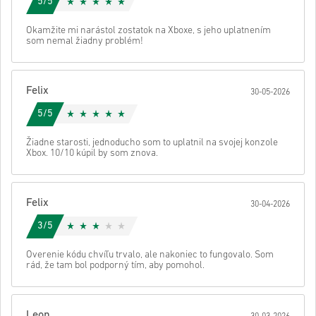
5/5
• Vyber si produkt
Odoslať
Zrušiť
Okamžite mi narástol zostatok na Xboxe, s jeho uplatnením
• Zadaj svoju e-mailovú adresu
som nemal žiadny problém!
• Vyber si preferovaný spôsob platby
• Dokonči objednávku
Potom dostaneš e-mail s bezpečným odkazom na prístup ku kódu.
Felix
30-05-2026
5/5
Žiadne starosti, jednoducho som to uplatnil na svojej konzole
Xbox. 10/10 kúpil by som znova.
Felix
30-04-2026
3/5
Overenie kódu chvíľu trvalo, ale nakoniec to fungovalo. Som
rád, že tam bol podporný tím, aby pomohol.
Leon