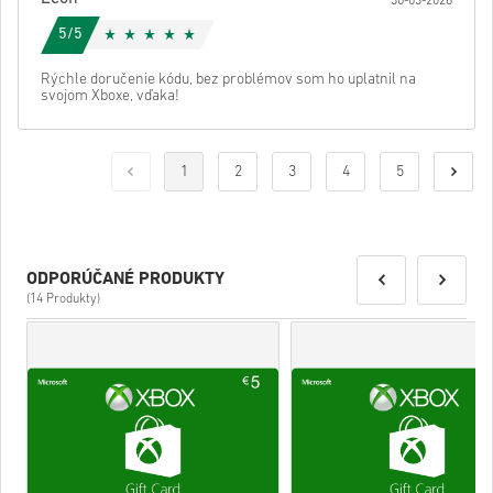
30-03-2026
5/5
Rýchle doručenie kódu, bez problémov som ho uplatnil na
svojom Xboxe, vďaka!
1
2
3
4
5
ODPORÚČANÉ PRODUKTY
(14 Produkty)