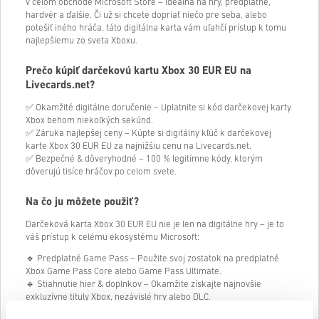
v celom obchode Microsoft Store – ideálna na hry, predplatné,
hardvér a ďalšie. Či už si chcete dopriať niečo pre seba, alebo
potešiť iného hráča, táto digitálna karta vám uľahčí prístup k tomu
najlepšiemu zo sveta Xboxu.
Prečo kúpiť darčekovú kartu Xbox
30
EUR EU na
Livecards.net?
✅ Okamžité digitálne doručenie – Uplatnite si kód darčekovej karty
Xbox behom niekoľkých sekúnd.
✅ Záruka najlepšej ceny – Kúpte si digitálny kľúč k darčekovej
karte Xbox
30
EUR EU za najnižšiu cenu na Livecards.net.
✅ Bezpečné & dôveryhodné – 100 % legitímne kódy, ktorým
dôverujú tisíce hráčov po celom svete.
Na čo ju môžete použiť?
Darčeková karta Xbox
30
EUR EU nie je len na digitálne hry – je to
váš prístup k celému ekosystému Microsoft:
🔹 Predplatné Game Pass – Použite svoj zostatok na predplatné
Xbox Game Pass Core alebo Game Pass Ultimate.
🔹 Stiahnutie hier & doplnkov – Okamžite získajte najnovšie
exkluzívne tituly Xbox, nezávislé hry alebo DLC.
🔹 Nákup filmov & seriálov – Požičajte si alebo si kúpte z rozsiahlej