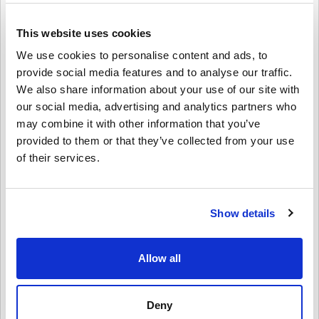
ponuky hitov z kín.
🔹 Hardvér & príslušenstvo – Použite kredit na konzoly, ovládače,
slúchadlá a ďalšie.
This website uses cookies
We use cookies to personalise content and ads, to
Ideálny darček
provide social media features and to analyse our traffic.
Chcete prekvapiť priateľa alebo člena rodiny?
We also share information about your use of our site with
Stačí si vybrať hodnotu, prispôsobiť dizajn a správu a poslať
our social media, advertising and analytics partners who
darčekovú kartu Xbox e-mailom alebo ju vytlačiť. Je to rýchly,
may combine it with other information that you’ve
flexibilný a premyslený darček – skvelý na narodeniny, sviatky
provided to them or that they’ve collected from your use
alebo len tak.
of their services.
Ako uplatniť darčekovú kartu Xbox
30
EUR EU:
1. Prihláste sa do svojho Microsoft/Xbox účtu
2. Prejdite do obchodu Microsoft Store alebo použite konzolu Xbox
Show details
3. Vyberte „Uplatniť kód“ a zadajte 25-miestny kód
4. Hotovo! Zostatok na vašom účte sa okamžite aktualizuje
Allow all
Kúpte si darčekovú kartu Xbox
30
EUR EU ešte dnes!
Či už si kupujete novú hru, obnovujete Game Pass alebo si chcete
zaobstarať Xbox príslušenstvo, táto darčeková karta vám pomôže.
Deny
Získajte digitálny kľúč k darčekovej karte Xbox
30
EUR EU na