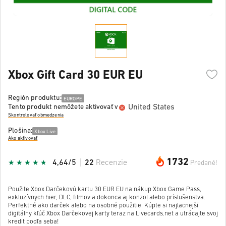
Xbox Gift Card 30 EUR EU
Región produktu:
EUROPE
United States
Tento produkt nemôžete aktivovať v
Skontrolovať obmedzenia
Plošina:
Xbox Live
Ako aktivovať
1732
4,64/5
22
Recenzie
Predané!
Použite Xbox Darčekovú kartu 30 EUR EU na nákup Xbox Game Pass,
exkluzívnych hier, DLC, filmov a dokonca aj konzol alebo príslušenstva.
Perfektné ako darček alebo na osobné použitie. Kúpte si najlacnejší
digitálny kľúč Xbox Darčekovej karty teraz na Livecards.net a utrácajte svoj
kredit podľa seba!