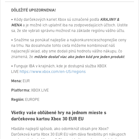
DÔLEŽITÉ UPOZORNENIA!
• Kódy darčekových kariet Xbox sú označené podľa
KRAJINY &
MENA
a je možné ich uplatniť iba na zodpovedajúcich účtoch. Uistite
sa, že ste vybrali správnu možnosť na základe regiónu vášho účtu.
• Snažíme sa ponúkať najlepšie a najkonkurencieschopnejšie ceny
na trhu. Na dosiahnutie tohto cieľa môžeme kombinovať náš
najlacnejší sklad, aby sme dodali plnú hodnotu vášho nákupu, čo
znamená, že
môžete dostať viac ako jeden kód pre jeden produkt
.
• Funguje IBA v krajinách, kde je dostupná služba XBOX
LIVE
https://www.xbox.com/en-US/regions
Mena:
EUR
Platforma:
XBOX LIVE
Región:
EUROPE
Všetky vaše obľúbené hry na jednom mieste s
darčekovou kartou Xbox
30
EUR EU
Hľadáte najlepší spôsob, ako odomknúť obsah pre Xbox?
Darčeková karta Xbox
30
EUR EU vám dáva flexibilitu pri nákupoch