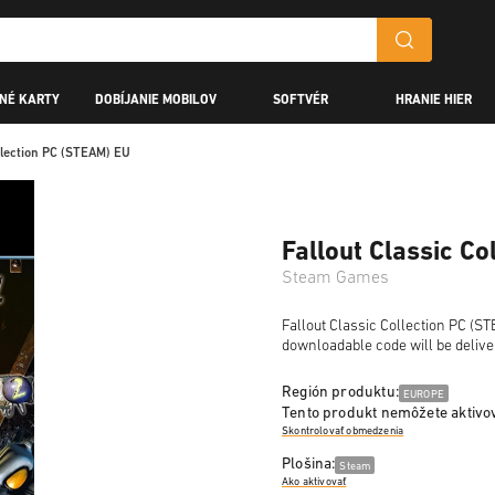
NÉ KARTY
DOBÍJANIE MOBILOV
SOFTVÉR
HRANIE HIER
ollection PC (STEAM) EU
Fallout Classic C
Steam Games
Fallout Classic Collection PC (ST
downloadable code will be delive
Región produktu:
EUROPE
Tento produkt nemôžete aktivov
Skontrolovať obmedzenia
Plošina:
Steam
Ako aktivovať