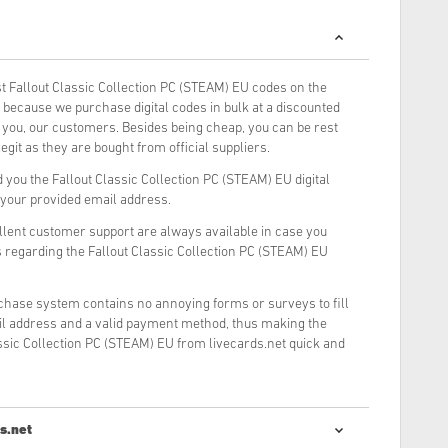
 Fallout Classic Collection PC (STEAM) EU codes on the
because we purchase digital codes in bulk at a discounted
o you, our customers. Besides being cheap, you can be rest
git as they are bought from official suppliers.
you the Fallout Classic Collection PC (STEAM) EU digital
o your provided email address.
llent customer support are always available in case you
 regarding the Fallout Classic Collection PC (STEAM) EU
rchase system contains no annoying forms or surveys to fill
il address and a valid payment method, thus making the
ssic Collection PC (STEAM) EU from livecards.net quick and
s.net