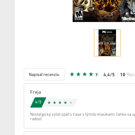
Napísať recenziu
4,4/5
10
Rec
Daná hvi
Freja
4/5
Nostalgický výlet späť v čase s týmito klasikami, ľahko sa u
radosť.