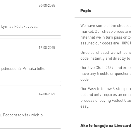
20-08-2025
Popis
Odoslať
We have some of the cheapest
, kým sa kód aktivoval.
market. Our cheap prices are 
rate that we in turn pass ont
assured our codes are 100% le
17-08-2025
Once purchased, we will send 
code instantly and directly t
Our Live Chat (24/7) and exce
a jednoduchá. Prináša toľko
have any trouble or questions
code.
Our Easy to follow 3-step pu
14-08-2025
out and only requires an ema
process of buying Fallout Cla
easy.
. Podpora to však rýchlo
Ako to funguje na Livecard