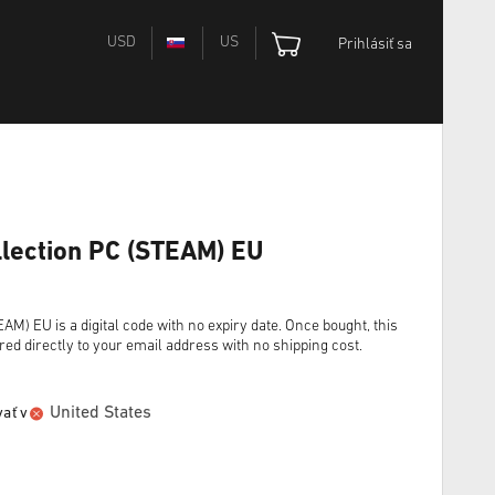
USD
US
Prihlásiť sa
ollection PC (STEAM) EU
EAM) EU is a digital code with no expiry date. Once bought, this
red directly to your email address with no shipping cost.
United States
ať v