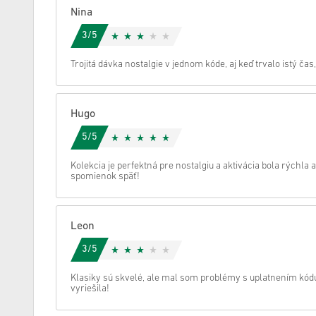
Nina
Zrušiť
3/5
Trojitá dávka nostalgie v jednom kóde, aj keď trvalo istý čas
Hugo
5/5
Kolekcia je perfektná pre nostalgiu a aktivácia bola rýchla 
spomienok späť!
Leon
3/5
Klasiky sú skvelé, ale mal som problémy s uplatnením kódu
vyriešila!