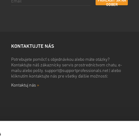
PRIHLÁSIŤ SA NA
ODBER
KONTAKTUJTE NÁS
Potrebujete pomôcť s objednávkou alebo máte otázky?
Kontaktujte náš zákaznícky servis prostredníctvom chatu, e-
mailu alebo pošty.
support@supportprofessionals.net
| alebo
kliknutím kontaktujte nás pre všetky ďalšie možnosti:
Kontaktuj nás
»
s