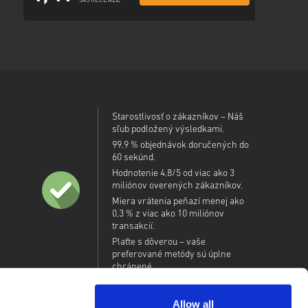
345 RECENZIE
Starostlivosť o zákazníkov – Náš
sľub podložený výsledkami.
99,9 % objednávok doručených do
60 sekúnd.
Hodnotenie 4,8/5 od viac ako 3
miliónov overených zákazníkov.
Miera vrátenia peňazí menej ako
0,3 % z viac ako 10 miliónov
transakcií.
Plaťte s dôverou – vaše
preferované metódy sú úplne
chránené.
Allow all