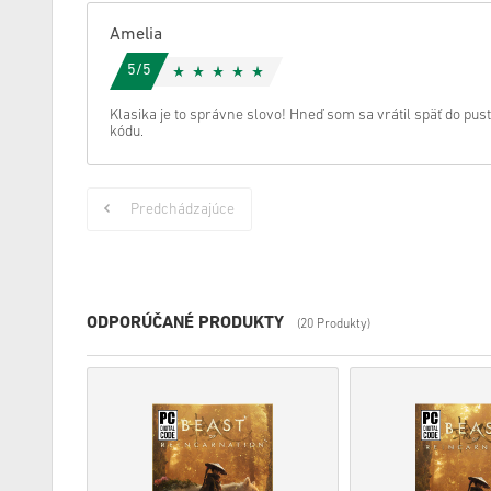
Amelia
5/5
Klasika je to správne slovo! Hneď som sa vrátil späť do pu
kódu.
Predchádzajúce
ODPORÚČANÉ PRODUKTY
(20 Produkty)