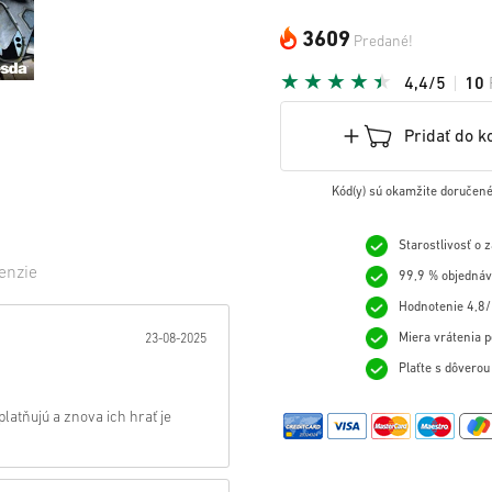
3609
Predané!
4,4/5
10
Pridať do k
Kód(y) sú okamžite doručené
Starostlivosť o 
enzie
99,9 % objednáv
Hodnotenie 4,8/
ezda:
Miera vrátenia p
23-08-2025
Plaťte s dôvero
platňujú a znova ich hrať je