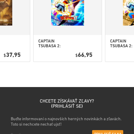
• Vyber si produkt
• Zadaj svoju e-mailovú adre
• Vyber si preferovaný spôso
• Dokonči objednávku
Potom dostaneš e-mail s bez
CAPTAIN
CAPTAIN
TSUBASA 2:
TSUBASA 2:
WORLD
WORLD
37,95
66,95
$
FIGHTERS PC
$
FIGHTERS
(STEAM) EU
Deluxe Editi
PC (STEAM) 
CHCETE ZÍSKÁVAŤ ZĽAVY?
(
PRIHLÁSIŤ SE
)
Buďte informovaní o najnovších herných novinkách a zľavách.
Toto si nechcete nechať ujsť!