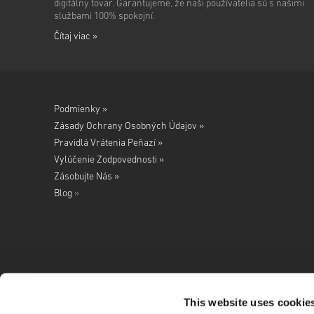
digitálny tovar. Garantujeme, že naši používatelia sú s našimi
službami 100% spokojní.
Čítaj viac »
Podmienky »
Zásady Ochrany Osobných Údajov »
Pravidlá Vrátenia Peňazí »
Vylúčenie Zodpovednosti »
Zásobujte Nás »
Blog
»
This website uses cookie