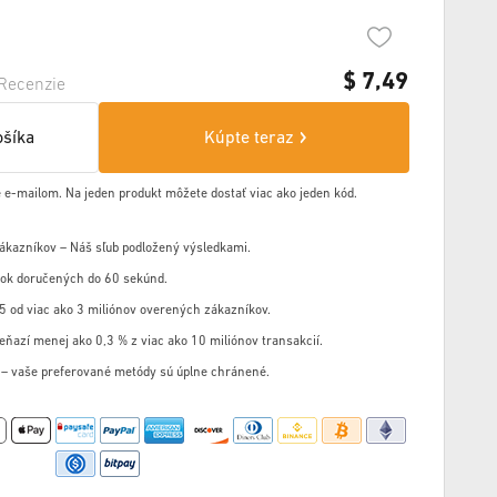
$
7,49
Recenzie
ošíka
Kúpte teraz
 e-mailom. Na jeden produkt môžete dostať viac ako jeden kód.
zákazníkov – Náš sľub podložený výsledkami.
ok doručených do 60 sekúnd.
5 od viac ako 3 miliónov overených zákazníkov.
eňazí menej ako 0,3 % z viac ako 10 miliónov transakcií.
u – vaše preferované metódy sú úplne chránené.