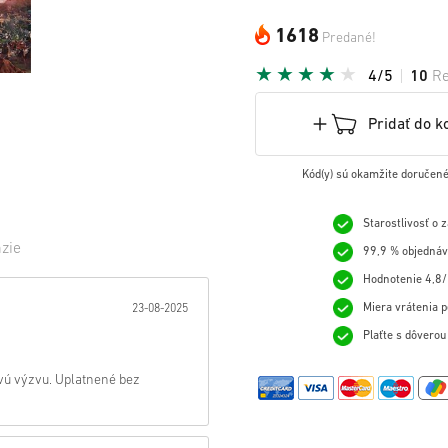
1618
Predané!
4/5
10
Re
Pridať do k
Kód(y) sú okamžite doručené
Starostlivosť o 
zie
99,9 % objednáv
Hodnotenie 4,8/
ezda:
Miera vrátenia p
23-08-2025
Plaťte s dôvero
ovú výzvu. Uplatnené bez