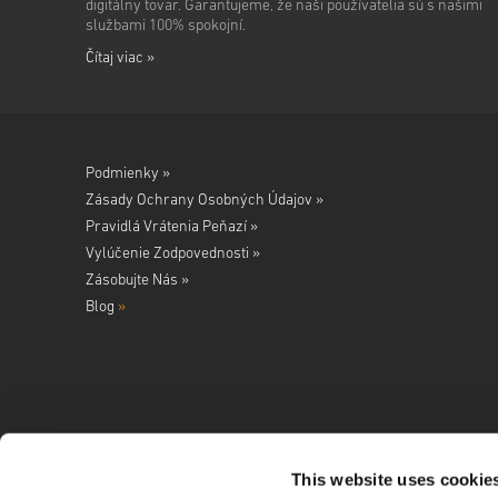
digitálny tovar. Garantujeme, že naši používatelia sú s našimi
službami 100% spokojní.
Čítaj viac »
Podmienky »
Zásady Ochrany Osobných Údajov »
Pravidlá Vrátenia Peňazí »
Vylúčenie Zodpovednosti »
Zásobujte Nás »
Blog
»
This website uses cookie