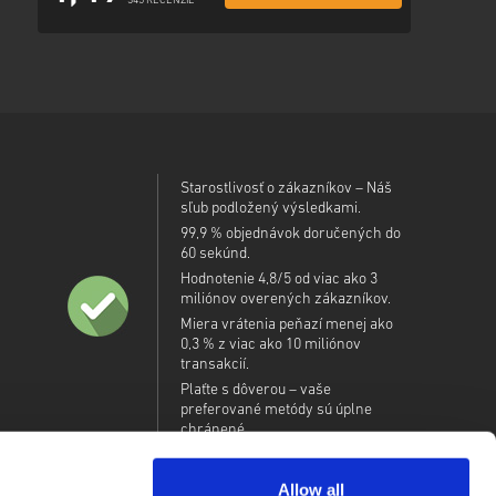
345 RECENZIE
Starostlivosť o zákazníkov – Náš
sľub podložený výsledkami.
99,9 % objednávok doručených do
60 sekúnd.
Hodnotenie 4,8/5 od viac ako 3
miliónov overených zákazníkov.
Miera vrátenia peňazí menej ako
0,3 % z viac ako 10 miliónov
transakcií.
Plaťte s dôverou – vaše
preferované metódy sú úplne
chránené.
Allow all