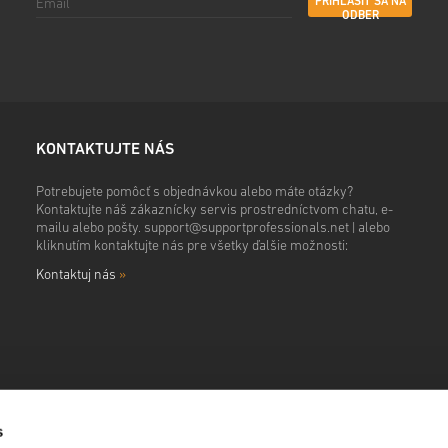
PRIHLÁSIŤ SA NA
ODBER
KONTAKTUJTE NÁS
Potrebujete pomôcť s objednávkou alebo máte otázky?
Kontaktujte náš zákaznícky servis prostredníctvom chatu, e-
mailu alebo pošty.
support@supportprofessionals.net
| alebo
kliknutím kontaktujte nás pre všetky ďalšie možnosti:
Kontaktuj nás
»
s