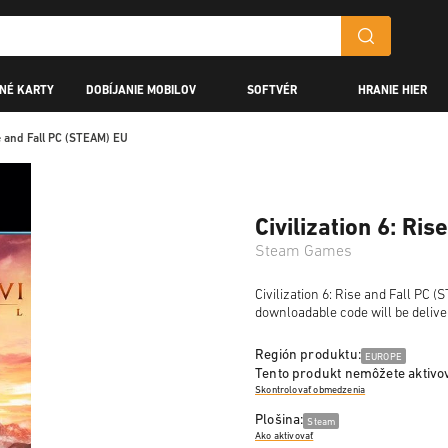
NÉ KARTY
DOBÍJANIE MOBILOV
SOFTVÉR
HRANIE HIER
se and Fall PC (STEAM) EU
Civilization 6: Ri
Steam Games
Civilization 6: Rise and Fall PC (
downloadable code will be delive
Región produktu:
EUROPE
Tento produkt nemôžete aktivov
Skontrolovať obmedzenia
Plošina:
Steam
Ako aktivovať