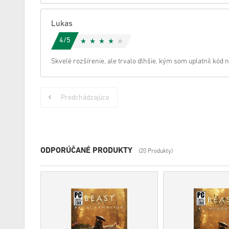
Lukas
4/5
Skvelé rozšírenie, ale trvalo dlhšie, kým som uplatnil kód
Predchádzajúce
ODPORÚČANÉ PRODUKTY
(20 Produkty)