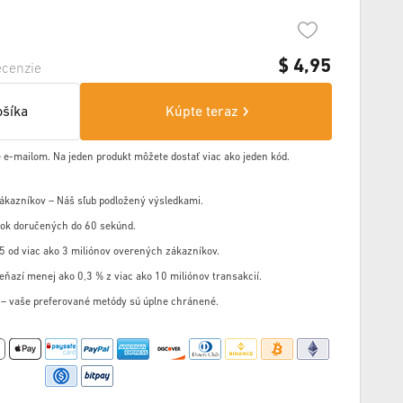
$
4,95
cenzie
ošíka
Kúpte teraz
 e-mailom. Na jeden produkt môžete dostať viac ako jeden kód.
zákazníkov – Náš sľub podložený výsledkami.
ok doručených do 60 sekúnd.
5 od viac ako 3 miliónov overených zákazníkov.
eňazí menej ako 0,3 % z viac ako 10 miliónov transakcií.
u – vaše preferované metódy sú úplne chránené.