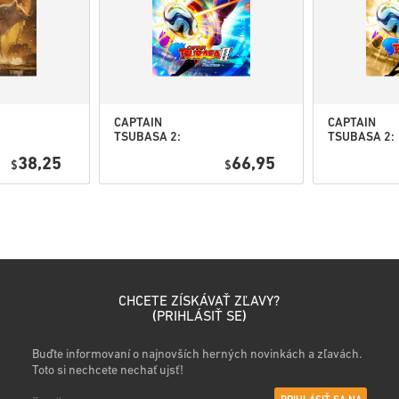
• Vyber si produkt
• Zadaj svoju e-mailovú adre
• Vyber si preferovaný spôso
• Dokonči objednávku
Potom dostaneš e-mail s bez
CAPTAIN
CAPTAIN
TSUBASA 2:
TSUBASA 2:
WORLD
WORLD
38,25
66,95
$
FIGHTERS PC
$
FIGHTERS
(STEAM) EU
Deluxe Editi
PC (STEAM) 
CHCETE ZÍSKÁVAŤ ZĽAVY?
(
PRIHLÁSIŤ SE
)
Buďte informovaní o najnovších herných novinkách a zľavách.
Toto si nechcete nechať ujsť!