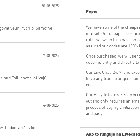
20-08-2025
Popis
Odoslať
We have some of the cheapest
goval veľmi rýchlo. Samotné
market. Our cheap prices are 
rate that we in turn pass ont
assured our codes are 100% le
17-08-2025
Once purchased, we will send 
code instantly and directly t
Our Live Chat (24/7) and exce
e and Fall, naozaj oživujú
have any trouble or questions
code.
Our Easy to follow 3-step pu
out and only requires an ema
14-08-2025
process of buying Civilizatio
and easy.
ný. Podpora však bola
Ako to funguje na Livecard