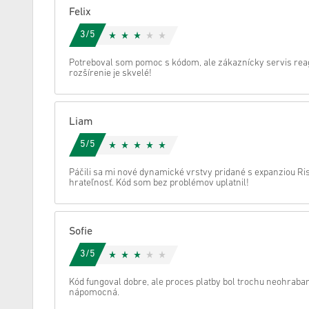
Felix
Zrušiť
3/5
Potreboval som pomoc s kódom, ale zákaznícky servis rea
rozšírenie je skvelé!
Liam
5/5
Páčili sa mi nové dynamické vrstvy pridané s expanziou Ris
hrateľnosť. Kód som bez problémov uplatnil!
Sofie
3/5
Kód fungoval dobre, ale proces platby bol trochu neohraba
nápomocná.