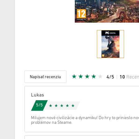
Napísať recenziu
4/5
10
Recen
Daná hvi
Lukas
5/5
Milujem nové civilizácie a dynamiku! Do hry to prinieslo n
problémov na Steame.