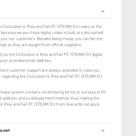
 Civilization 6: Rise and Fall PC (STEAM) EU codes on the
because we purchase digital codes in bulk at a discounted
o you, our customers. Besides being cheap, you can be rest
git as they are bought from official suppliers.
you the Civilization 6: Rise and Fall PC (STEAM) EU digital
o your provided email address.
llent customer support are always available in case you
 regarding the Civilization 6: Rise and Fall PC (STEAM) EU
rchase system contains no annoying forms or surveys to fill
il address and a valid payment method, thus making the
n 6: Rise and Fall PC (STEAM) EU from livecards.net quick
s.net