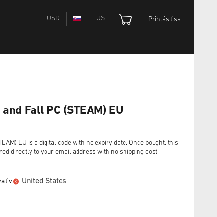
USD
US
Prihlásiť sa
se and Fall PC (STEAM) EU
STEAM) EU is a digital code with no expiry date. Once bought, this
red directly to your email address with no shipping cost.
United States
ať v