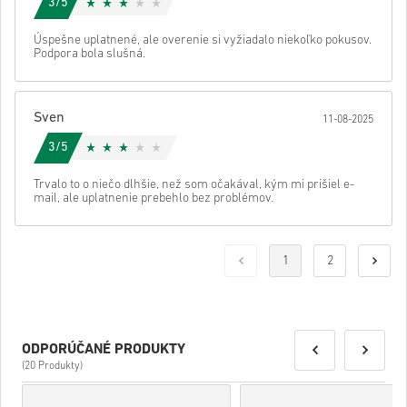
3/5
Úspešne uplatnené, ale overenie si vyžiadalo niekoľko pokusov.
Podpora bola slušná.
Sven
11-08-2025
3/5
Trvalo to o niečo dlhšie, než som očakával, kým mi prišiel e-
mail, ale uplatnenie prebehlo bez problémov.
1
2
ODPORÚČANÉ PRODUKTY
(20 Produkty)