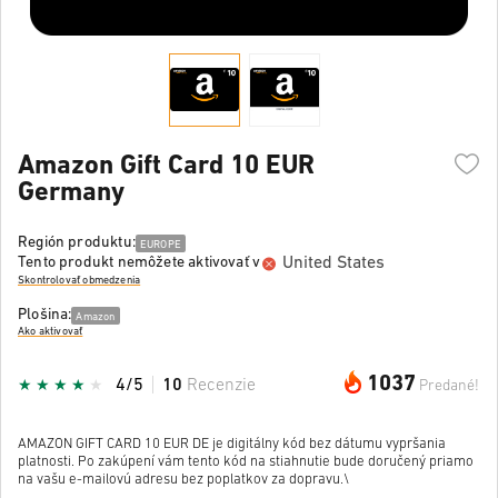
Amazon Gift Card 10 EUR
Germany
Región produktu:
EUROPE
United States
Tento produkt nemôžete aktivovať v
Skontrolovať obmedzenia
Plošina:
Amazon
Ako aktivovať
1037
4/5
10
Recenzie
Predané!
AMAZON GIFT CARD 10 EUR DE je digitálny kód bez dátumu vypršania
platnosti. Po zakúpení vám tento kód na stiahnutie bude doručený priamo
na vašu e-mailovú adresu bez poplatkov za dopravu.\