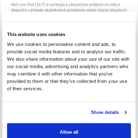
Náš Live Chat (24/7) a vynikajúca zákaznícka podpora sú vždy k
dispozícii v prípade akýchkoľvek problémov alebo otázok týkajúcich
sa kódu AMAZON GIFT CARD 10 EUR DE.
Náš jednoduchý nákupný systém v 3 krokoch neobsahuje žiadne
otravné formuláre alebo prieskumy na vyplnenie a vyžaduje iba e-
This website uses cookies
mailovú adresu a platný spôsob platby, vďaka čomu je proces
nákupu AMAZON GIFT CARD 10 EUR DE z livecards.net rýchly a
We use cookies to personalise content and ads, to
jednoduchý.
provide social media features and to analyse our traffic.
We also share information about your use of our site with
our social media, advertising and analytics partners who
Ako to funguje na Livecards.net
may combine it with other information that you’ve
provided to them or that they’ve collected from your use
Vylúčenie zodpovednosti
Nový na Livecards.net? Nákup digitálnych kódov je rýchly a
of their services.
jednoduchý:
Predobjednávkové
produkty budú doručené pred
uvedeným dátumom vydania alebo v uvedený dátum
Napísať recenziu
4/5
10
Recenzie
vydania, zatiaľ čo položky na sklade budú doručené
Show details
okamžite a čakajú na bezpečnostné kontroly.
Nákupy považované za komerčné použitie nebudú
akceptované.
Leon
23-08-2025
Kupujete iba digitálny produkt.
Allow all
Daná hviezda:
5/5
Viac informácií nájdete v našich často kladených otázkach.