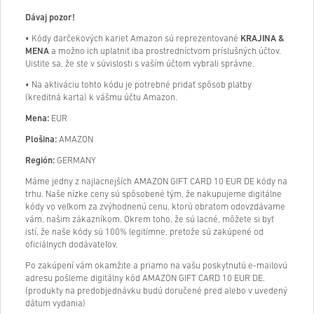
Dávaj pozor!
• Kódy darčekových kariet Amazon sú reprezentované
KRAJINA &
MENA
a možno ich uplatniť iba prostredníctvom príslušných účtov.
Uistite sa, že ste v súvislosti s vaším účtom vybrali správne.
• Na aktiváciu tohto kódu je potrebné pridať spôsob platby
(kreditná karta) k vášmu účtu Amazon.
Mena:
EUR
Plošina:
AMAZON
Región:
GERMANY
Máme jedny z najlacnejších AMAZON GIFT CARD 10 EUR DE kódy na
trhu. Naše nízke ceny sú spôsobené tým, že nakupujeme digitálne
kódy vo veľkom za zvýhodnenú cenu, ktorú obratom odovzdávame
vám, našim zákazníkom. Okrem toho, že sú lacné, môžete si byť
istí, že naše kódy sú 100% legitímne, pretože sú zakúpené od
oficiálnych dodávateľov.
Po zakúpení vám okamžite a priamo na vašu poskytnutú e-mailovú
adresu pošleme digitálny kód AMAZON GIFT CARD 10 EUR DE.
(produkty na predobjednávku budú doručené pred alebo v uvedený
dátum vydania)