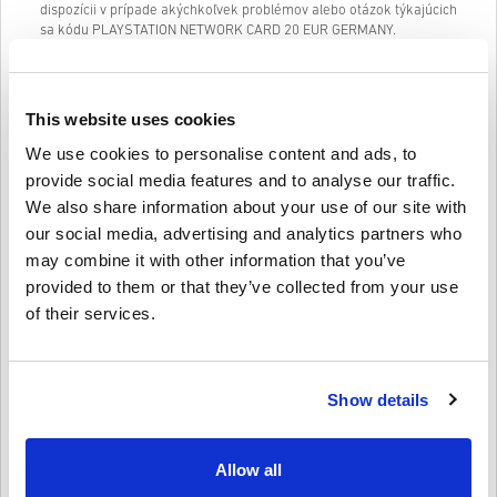
dispozícii v prípade akýchkoľvek problémov alebo otázok týkajúcich
sa kódu PLAYSTATION NETWORK CARD 20 EUR GERMANY.
Náš jednoduchý nákupný systém v 3 krokoch neobsahuje žiadne
otravné formuláre alebo prieskumy na vyplnenie a vyžaduje iba e-
mailovú adresu a platný spôsob platby, vďaka čomu je proces
This website uses cookies
nákupu PLAYSTATION NETWORK CARD 20 EUR GERMANY z
livecards.net rýchly a jednoduchý.
We use cookies to personalise content and ads, to
provide social media features and to analyse our traffic.
We also share information about your use of our site with
Ako to funguje na Livecards.net
our social media, advertising and analytics partners who
may combine it with other information that you’ve
Vylúčenie zodpovednosti
Nový na Livecards.net? Nákup digitálnych kódov je rýchly a
provided to them or that they’ve collected from your use
jednoduchý:
of their services.
Predobjednávkové
produkty budú doručené pred
uvedeným dátumom vydania alebo v uvedený dátum
Napísať recenziu
4,3/5
10
Recenzie
vydania, zatiaľ čo položky na sklade budú doručené
okamžite a čakajú na bezpečnostné kontroly.
Show details
Nákupy považované za komerčné použitie nebudú
akceptované.
Finn
23-08-2025
Kupujete iba digitálny produkt.
Daná hviezda:
4/5
Viac informácií nájdete v našich často kladených otázkach.
Allow all
Ak sa pri nákupe vyskytnú nejaké problémy, oznámte nám