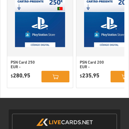
PSN Card 250
PSN Card 200
EUR -
EUR -
PlayStation
PlayStation
280,95
235,95
Network
$
Network
$
Portugal
Portugal