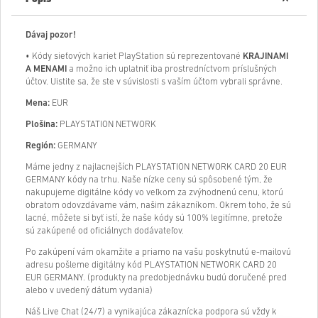
Dávaj pozor!
• Kódy sieťových kariet PlayStation sú reprezentované
KRAJINAMI
A MENAMI
a možno ich uplatniť iba prostredníctvom príslušných
účtov. Uistite sa, že ste v súvislosti s vaším účtom vybrali správne.
Mena:
EUR
Plošina:
PLAYSTATION NETWORK
Región:
GERMANY
Máme jedny z najlacnejších PLAYSTATION NETWORK CARD 20 EUR
GERMANY kódy na trhu. Naše nízke ceny sú spôsobené tým, že
nakupujeme digitálne kódy vo veľkom za zvýhodnenú cenu, ktorú
obratom odovzdávame vám, našim zákazníkom. Okrem toho, že sú
lacné, môžete si byť istí, že naše kódy sú 100% legitímne, pretože
sú zakúpené od oficiálnych dodávateľov.
Po zakúpení vám okamžite a priamo na vašu poskytnutú e-mailovú
adresu pošleme digitálny kód PLAYSTATION NETWORK CARD 20
EUR GERMANY. (produkty na predobjednávku budú doručené pred
alebo v uvedený dátum vydania)
Náš Live Chat (24/7) a vynikajúca zákaznícka podpora sú vždy k