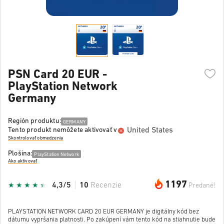
PSN Card 20 EUR -
PlayStation Network
Germany
Región produktu:
GERMANY
United States
Tento produkt nemôžete aktivovať v
Skontrolovať obmedzenia
Plošina:
PlayStation Network
Ako aktivovať
1197
4,3/5
10
Recenzie
Predané!
PLAYSTATION NETWORK CARD 20 EUR GERMANY je digitálny kód bez
dátumu vypršania platnosti. Po zakúpení vám tento kód na stiahnutie bude