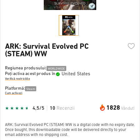
ARK: Survival Evolved PC
(STEAM) WW
Regiunea produsului:
WORLDWIDE
United States
Poți activa acest produs în
Verifică restricțiile
Platformă:
Steam
Cum activezi
1828
4,5/5
10
Recenzii
Vândut!
ARK: Survival Evolved PC (STEAM) WW is a digital code with no expiry date.
Once bought, this downloadable code will be delivered directly to your
email address with no shipping cost.