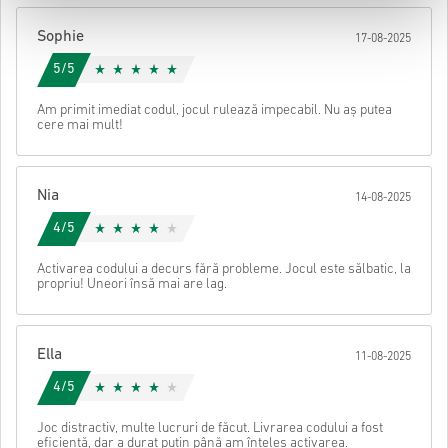
După aceea, vei primi un e-mail cu un link securizat pentru a
Sophie
17-08-2025
accesa codul tău.
5/5
Am primit imediat codul, jocul rulează impecabil. Nu aș putea
cere mai mult!
Nia
14-08-2025
4/5
Activarea codului a decurs fără probleme. Jocul este sălbatic, la
propriu! Uneori însă mai are lag.
Ella
11-08-2025
4/5
Joc distractiv, multe lucruri de făcut. Livrarea codului a fost
eficientă, dar a durat puțin până am înțeles activarea.