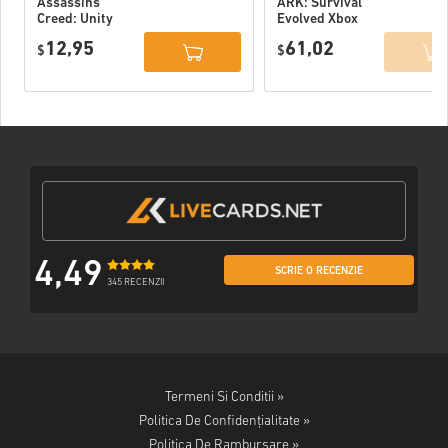
Assassins
ARK: Survival
Creed: Unity
Evolved Xbox
Xbox One WW
One WW
12,95
61,02
$
$
4,49
SCRIE O RECENZIE
345 RECENZII
Termeni Si Conditii »
Politica De Confidențialitate »
Politica De Rambursare »