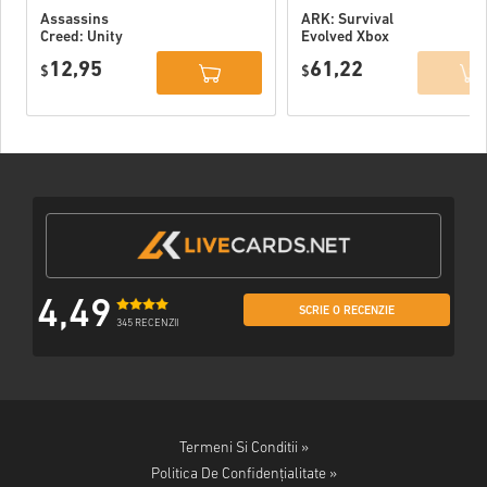
Assassins
ARK: Survival
Creed: Unity
Evolved Xbox
Xbox One WW
One WW
12,95
61,22
$
$
4,49
SCRIE O RECENZIE
345 RECENZII
Termeni Si Conditii »
Politica De Confidențialitate »