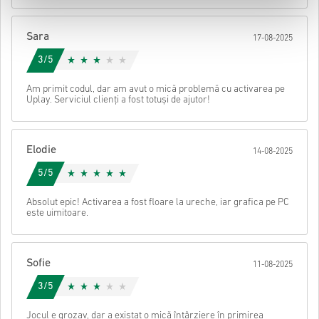
După aceea, vei primi un e-mail cu un link securizat pentru a
accesa codul tău.
Sara
17-08-2025
3/5
Am primit codul, dar am avut o mică problemă cu activarea pe
Uplay. Serviciul clienți a fost totuși de ajutor!
Elodie
14-08-2025
5/5
Absolut epic! Activarea a fost floare la ureche, iar grafica pe PC
este uimitoare.
Sofie
11-08-2025
3/5
Jocul e grozav, dar a existat o mică întârziere în primirea