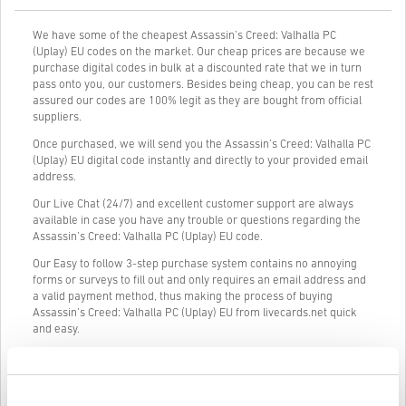
We have some of the cheapest Assassin’s Creed: Valhalla PC
(Uplay) EU codes on the market. Our cheap prices are because we
purchase digital codes in bulk at a discounted rate that we in turn
pass onto you, our customers. Besides being cheap, you can be rest
assured our codes are 100% legit as they are bought from official
suppliers.
Once purchased, we will send you the Assassin’s Creed: Valhalla PC
(Uplay) EU digital code instantly and directly to your provided email
address.
Our Live Chat (24/7) and excellent customer support are always
available in case you have any trouble or questions regarding the
Assassin’s Creed: Valhalla PC (Uplay) EU code.
Our Easy to follow 3-step purchase system contains no annoying
forms or surveys to fill out and only requires an email address and
a valid payment method, thus making the process of buying
Assassin’s Creed: Valhalla PC (Uplay) EU from livecards.net quick
and easy.
Cum funcționează pe Livecards.net