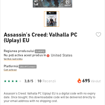
Assassin’s Creed: Valhalla PC
(Uplay) EU
Regiunea produsului:
EUROPE
United States
Nu poți activa acest produs în
Verifică restricțiile
Platformă:
Ubisoft Connect
Cum activezi
695
3,8/5
10
Recenzii
Vândut!
Assassin’s Creed: Valhalla PC (Uplay) EU is a digital code with no expiry
date. Once bought, this downloadable code will be delivered directly to
your email address with no shipping cost.