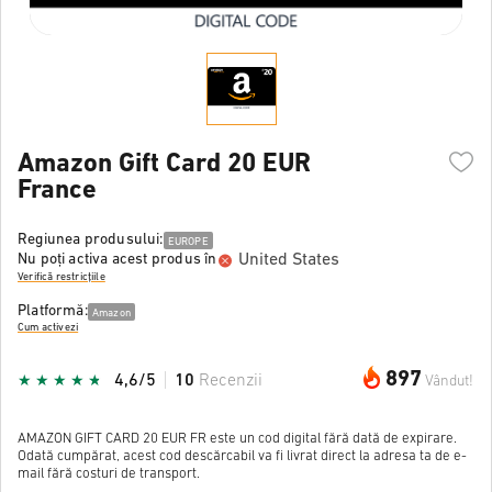
Amazon Gift Card 20 EUR
France
Regiunea produsului:
EUROPE
United States
Nu poți activa acest produs în
Verifică restricțiile
Platformă:
Amazon
Cum activezi
897
4,6/5
10
Recenzii
Vândut!
AMAZON GIFT CARD 20 EUR FR este un cod digital fără dată de expirare.
Odată cumpărat, acest cod descărcabil va fi livrat direct la adresa ta de e-
mail fără costuri de transport.