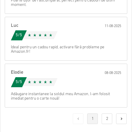
Foarte ușor de răscumpărat, perfect pentru cadouri de ultim
moment.
Luc
11-08-2025
5/5
Ideal pentru un cadou rapid, activare fără probleme pe
Amazon.fr!
Elodie
08-08-2025
5/5
Adăugare instantanee la soldul meu Amazon, l-am folosit
imediat pentru o carte nouă!
1
2