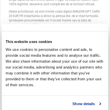
100% legitime, deoarece sunt cumpărate de la furnizori oficiali.
Odată achiziționat, vă vom trimite codul digital AMAZON GIFT CARD
20 EUR FR instantaneu și direct la adresa dvs. de e-mail furnizată.
(produsele precomandate vor fi livrate înainte sau la data de
lansare menționată)
Chatul nostru live (24/7) și asistența excelentă pentru clienți sunt
întotdeauna disponibile în cazul în care aveți probleme sau
întrebări cu privire la codul AMAZON GIFT CARD 20 EUR FR.
This website uses cookies
Sistemul nostru de cumpărare în 3 pași, ușor de urmărit, nu conține
We use cookies to personalise content and ads, to
formulare enervante sau chestionare de completat și necesită doar
provide social media features and to analyse our traffic.
o adresă de e-mail și o metodă de plată validă, făcând astfel
We also share information about your use of our site with
procesul de cumpărare a AMAZON GIFT CARD 20 EUR FR pentru PC
de la livecards.net rapid și ușor.
our social media, advertising and analytics partners who
may combine it with other information that you’ve
provided to them or that they’ve collected from your use
Cum funcționează pe Livecards.net
of their services.
Disclaimer
Ești nou pe Livecards.net? Cumpărarea codurilor digitale este
rapidă și ușoară:
Show details
Produsele
precomandă
vor fi livrate înainte sau la data de
lansare menționată, în timp ce articolele aflate în stoc vor fi