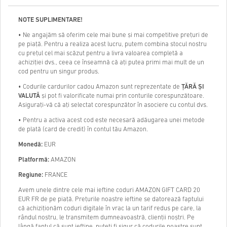
NOTE SUPLIMENTARE!
• Ne angajăm să oferim cele mai bune și mai competitive prețuri de
pe piață. Pentru a realiza acest lucru, putem combina stocul nostru
cu prețul cel mai scăzut pentru a livra valoarea completă a
achiziției dvs., ceea ce înseamnă că ați putea primi mai mult de un
cod pentru un singur produs.
• Codurile cardurilor cadou Amazon sunt reprezentate de
ȚĂRĂ ȘI
VALUTĂ
și pot fi valorificate numai prin conturile corespunzătoare.
Asigurați-vă că ați selectat corespunzător în asociere cu contul dvs.
• Pentru a activa acest cod este necesară adăugarea unei metode
de plată (card de credit) în contul tău Amazon.
Monedă:
EUR
Platformă:
AMAZON
Regiune:
FRANCE
Avem unele dintre cele mai ieftine coduri AMAZON GIFT CARD 20
EUR FR de pe piață. Prețurile noastre ieftine se datorează faptului
că achiziționăm coduri digitale în vrac la un tarif redus pe care, la
rândul nostru, le transmitem dumneavoastră, clienții noștri. Pe
lângă faptul că sunt ieftine, puteți fi sigur că codurile noastre sunt