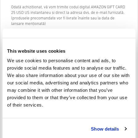
Odată achiziționat, vă vom trimite codul digital AMAZON GIFT CARD
25 USD US instantaneu și direct la adresa dvs. de e-mail furnizată.
(produsele precomandate vor fi livrate înainte sau la data de
lansare menționată)
Chatul nostru live (24/7) și asistența excelentă pentru clienți sunt
întotdeauna disponibile în cazul în care aveți probleme sau
întrebări cu privire la codul AMAZON GIFT CARD 25 USD US.
This website uses cookies
Sistemul nostru de cumpărare în 3 pași, ușor de urmărit, nu conține
formulare enervante sau chestionare de completat și necesită doar
We use cookies to personalise content and ads, to
o adresă de e-mail și o metodă de plată validă, făcând astfel
provide social media features and to analyse our traffic.
procesul de cumpărare a AMAZON GIFT CARD 25 USD US pentru PC
We also share information about your use of our site with
de la livecards.net rapid și ușor.
our social media, advertising and analytics partners who
may combine it with other information that you’ve
Cum funcționează pe Livecards.net
provided to them or that they’ve collected from your use
of their services.
Disclaimer
Ești nou pe Livecards.net? Cumpărarea codurilor digitale este
rapidă și ușoară:
Produsele
precomandă
vor fi livrate înainte sau la data de
Show details
lansare menționată, în timp ce articolele aflate în stoc vor fi
Scrie o recenzie
4,54/5
13
Recenzii
livrate instantaneu în așteptarea verificărilor de securitate.