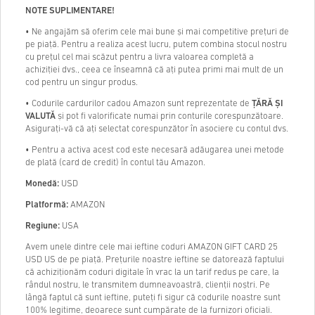
NOTE SUPLIMENTARE!
• Ne angajăm să oferim cele mai bune și mai competitive prețuri de
pe piață. Pentru a realiza acest lucru, putem combina stocul nostru
cu prețul cel mai scăzut pentru a livra valoarea completă a
achiziției dvs., ceea ce înseamnă că ați putea primi mai mult de un
cod pentru un singur produs.
• Codurile cardurilor cadou Amazon sunt reprezentate de
ȚĂRĂ ȘI
VALUTĂ
și pot fi valorificate numai prin conturile corespunzătoare.
Asigurați-vă că ați selectat corespunzător în asociere cu contul dvs.
• Pentru a activa acest cod este necesară adăugarea unei metode
de plată (card de credit) în contul tău Amazon.
Monedă:
USD
Platformă:
AMAZON
Regiune:
USA
Avem unele dintre cele mai ieftine coduri AMAZON GIFT CARD 25
USD US de pe piață. Prețurile noastre ieftine se datorează faptului
că achiziționăm coduri digitale în vrac la un tarif redus pe care, la
rândul nostru, le transmitem dumneavoastră, clienții noștri. Pe
lângă faptul că sunt ieftine, puteți fi sigur că codurile noastre sunt
100% legitime, deoarece sunt cumpărate de la furnizori oficiali.