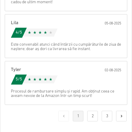
cadou de ultim moment!
Lila
05-08-2025
4/5
Este convenabil atunci când întârzii cu cumpărăturile de ziua de
naștere; doar aș dori ca livrarea să fie instant.
Tyler
02-08-2025
5/5
Procesul de rambursare simplu și rapid. Am obținut ceea ce
aveam nevoie de la Amazon într-un timp scurt!
1
2
3