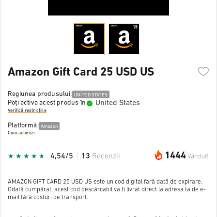
Amazon Gift Card 25 USD US
Regiunea produsului:
UNITED STATES
United States
Poți activa acest produs în
Verifică restricțiile
Platformă:
Amazon
Cum activezi
1444
4,54/5
13
Recenzii
Vândut!
AMAZON GIFT CARD 25 USD US este un cod digital fără dată de expirare.
Odată cumpărat, acest cod descărcabil va fi livrat direct la adresa ta de e-
mail fără costuri de transport.