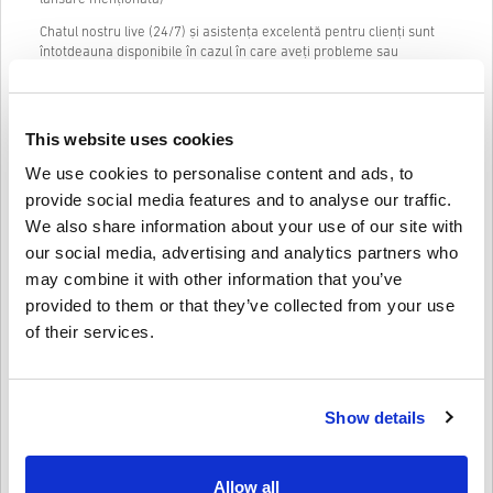
Chatul nostru live (24/7) și asistența excelentă pentru clienți sunt
întotdeauna disponibile în cazul în care aveți probleme sau
întrebări cu privire la codul AMAZON GIFT CARD 10 EUR DE.
Sistemul nostru de cumpărare în 3 pași, ușor de urmărit, nu conține
formulare enervante sau chestionare de completat și necesită doar
This website uses cookies
o adresă de e-mail și o metodă de plată validă, făcând astfel
procesul de cumpărare a AMAZON GIFT CARD 10 EUR DE pentru PC
We use cookies to personalise content and ads, to
de la livecards.net rapid și ușor.
provide social media features and to analyse our traffic.
We also share information about your use of our site with
our social media, advertising and analytics partners who
Cum funcționează pe Livecards.net
may combine it with other information that you’ve
provided to them or that they’ve collected from your use
Disclaimer
Ești nou pe Livecards.net? Cumpărarea codurilor digitale este
of their services.
rapidă și ușoară:
Produsele
precomandă
vor fi livrate înainte sau la data de
lansare menționată, în timp ce articolele aflate în stoc vor fi
Scrie o recenzie
4/5
10
Recenzii
livrate instantaneu în așteptarea verificărilor de securitate.
Show details
Achizițiile considerate a fi pentru uz comercial nu vor fi
acceptate.
Cumpărați doar un produs digital.
Leon
23-08-2025
Pentru mai multe informații, vă rugăm să consultați
Allow all