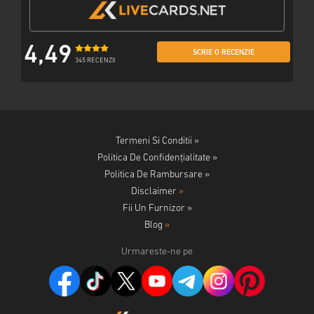
4,49
SCRIE O RECENZIE
345 RECENZII
Termeni Si Conditii »
Politica De Confidențialitate »
Politica De Rambursare »
Disclaimer
»
Fii Un Furnizor »
Blog
»
Urmareste-ne pe