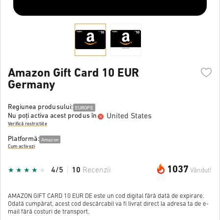
Amazon Gift Card 10 EUR
Germany
Regiunea produsului:
EUROPE
United States
Nu poți activa acest produs în
Verifică restricțiile
Platformă:
Amazon
Cum activezi
1037
4/5
10
Recenzii
Vândut!
AMAZON GIFT CARD 10 EUR DE este un cod digital fără dată de expirare.
Odată cumpărat, acest cod descărcabil va fi livrat direct la adresa ta de e-
mail fără costuri de transport.