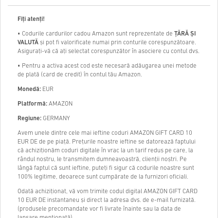
Fiţi atenți!
• Codurile cardurilor cadou Amazon sunt reprezentate de
ȚĂRĂ ȘI
VALUTĂ
și pot fi valorificate numai prin conturile corespunzătoare.
Asigurați-vă că ați selectat corespunzător în asociere cu contul dvs.
• Pentru a activa acest cod este necesară adăugarea unei metode
de plată (card de credit) în contul tău Amazon.
Monedă:
EUR
Platformă:
AMAZON
Regiune:
GERMANY
Avem unele dintre cele mai ieftine coduri AMAZON GIFT CARD 10
EUR DE de pe piață. Prețurile noastre ieftine se datorează faptului
că achiziționăm coduri digitale în vrac la un tarif redus pe care, la
rândul nostru, le transmitem dumneavoastră, clienții noștri. Pe
lângă faptul că sunt ieftine, puteți fi sigur că codurile noastre sunt
100% legitime, deoarece sunt cumpărate de la furnizori oficiali.
Odată achiziționat, vă vom trimite codul digital AMAZON GIFT CARD
10 EUR DE instantaneu și direct la adresa dvs. de e-mail furnizată.
(produsele precomandate vor fi livrate înainte sau la data de
lansare menționată)