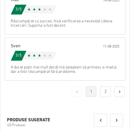
14-08-2025
3/5
Răscumpărat cu succes, însă verificarea a necesitat câteva
încercări. Suportul a fost decent.
Sven
11-08-2025
3/5
A durat puțin mai mult decât mă așteptam să primesc e-mailul,
dar a fost răscumpărat fără probleme.
1
2
PRODUSE SUGERATE
(20 Produse)