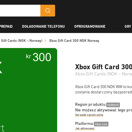
PREPAID
DOŁADOWANIE TELEFONU
OPROGRAMOWANIE
GRY
 Gift Cards (NOK – Norway)
Xbox Gift Card 300 NOK Norway
Xbox Gift Card 3
Xbox Gift Cards (NOK – Norw
Xbox Gift Card 300 NOK WW to ko
zostanie dostarczony bezpośredn
Region produktu:
NORWAY
Nie możesz aktywować tego pr
Sprawdź ograniczenia
Platforma:
Xbox Live
Jak aktywować