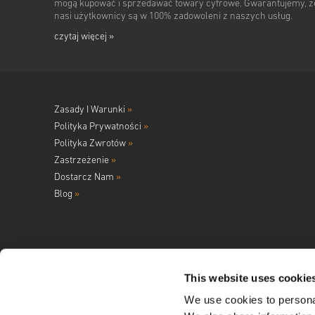
mogą kupować i sprzedawać towary cyfrowe. Gwarantujemy, ż
nasi użytkownicy są w 100% zadowoleni z naszych usług.
czytaj więcej »
Zasady I Warunki
»
Polityka Prywatności
»
Polityka Zwrotów
»
Zastrzeżenie
»
Dostarcz Nam
»
Blog
»
This website uses cookie
We use cookies to personal
Śledź nas na