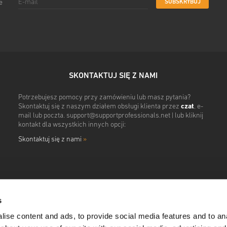
SUBSKRYBUJ
e
SKONTAKTUJ SIĘ Z NAMI
Potrzebujesz pomocy przy zamówieniu lub masz pytania?
Skontaktuj się z naszym działem obsługi klienta przez
czat
, e-
mail lub poczta.
support@supportprofessionals.net
| lub kliknij
kontakt dla wszystkich innych opcji:
Skontaktuj się z nami
»
s
ise content and ads, to provide social media features and to anal