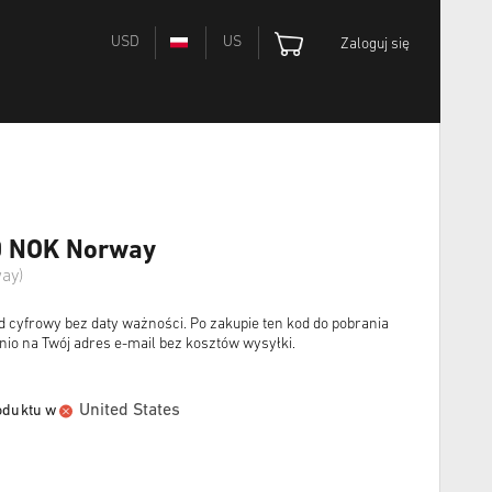
USD
US
Zaloguj się
00 NOK Norway
ay)
d cyfrowy bez daty ważności. Po zakupie ten kod do pobrania
io na Twój adres e-mail bez kosztów wysyłki.
United States
oduktu w