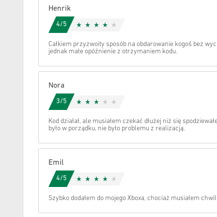
Henrik
Anuluj
4/5
Całkiem przyzwoity sposób na obdarowanie kogoś bez wy
jednak małe opóźnienie z otrzymaniem kodu.
Nora
3/5
Kod działał, ale musiałem czekać dłużej niż się spodziewa
było w porządku, nie było problemu z realizacją.
Emil
4/5
Szybko dodałem do mojego Xboxa, chociaż musiałem chwil