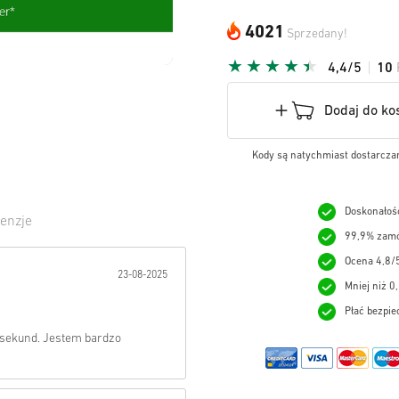
4021
Sprzedany!
4,4/5
10
Dodaj do ko
Kody są natychmiast dostarczan
Doskonałość
enzje
99,9% zamó
wiazda:
Ocena 4,8/
23-08-2025
Mniej niż 0
Płać bezpie
 sekund. Jestem bardzo