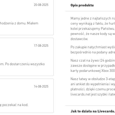
20-08-2025
Opis produktu
Wysłać
Mamy jedne z najtańszych na
chodzenia z domu. Miałem
ceny wynikają z faktu, że hu
kolei przekazujemy Państwu,
pewność, że nasze kody są w
dostawców.
17-08-2025
Po zakupie natychmiast wyś
bezpośrednio na podany adre
Nasz czat na żywo (24 godziny
łem. Po dostarczeniu wszystko
zawsze dostępne w przypadku
karty podarunkowej Xbox 30
Nasz łatwy w obsłudze 3-eta
ani ankiet do wypełnienia i 
14-08-2025
płatności, dzięki czemu pro
livecards.net jest szybki i łat
ę poczekać na kod.
Jak to działa na Livecards