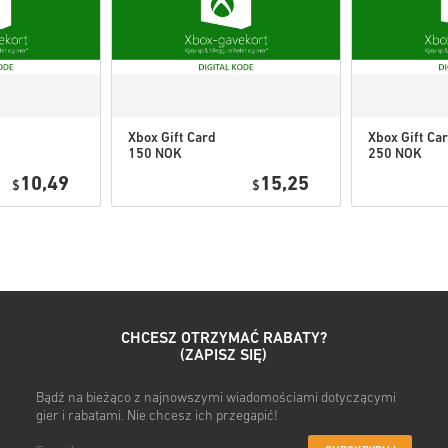
• Wybierz produkt
• Wpisz swój adres e-mail
• Wybierz preferowaną metod
• Sfinalizuj zamówienie
Po wszystkim otrzymasz e-ma
Xbox Gift Card
Xbox Gift Ca
150 NOK
250 NOK
Norway
Norway
10,49
15,25
$
$
CHCESZ OTRZYMAĆ RABATY?
(ZAPISZ SIĘ)
Bądź na bieżąco z najnowszymi wiadomościami dotyczącymi
gier i rabatami. Nie chcesz ich przegapić!