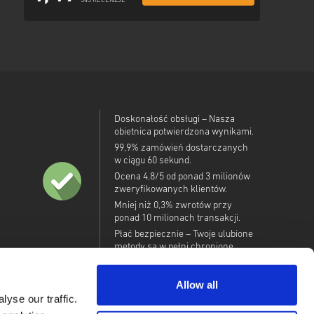
345 RECENZJE
Doskonałość obsługi – Nasza
obietnica potwierdzona wynikami.
99,9% zamówień dostarczanych
w ciągu 60 sekund.
Ocena 4,8/5 od ponad 3 milionów
zweryfikowanych klientów.
Mniej niż 0,3% zwrotów przy
ponad 10 milionach transakcji.
Płać bezpiecznie – Twoje ulubione
metody są w pełni chronione.
Allow all
yse our traffic.