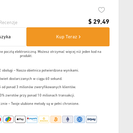
$
29,49
Recenzje
szyka
Kup Teraz
e pocztą elektroniczną. Możesz otrzymać więcej niż jeden kod na
produkt.
 obsługi – Nasza obietnica potwierdzona wynikami.
wień dostarczanych w ciągu 60 sekund.
5 od ponad 3 milionów zweryfikowanych klientów.
,3% zwrotów przy ponad 10 milionach transakcji.
cznie – Twoje ulubione metody są w pełni chronione.