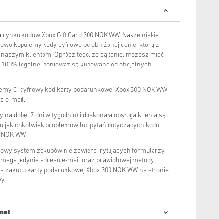
 rynku kodów Xbox Gift Card 300 NOK WW. Nasze niskie
rtowo kupujemy kody cyfrowe po obniżonej cenie, którą z
 naszym klientom. Oprócz tego, że są tanie, możesz mieć
 100% legalne, ponieważ są kupowane od oficjalnych
lemy Ci cyfrowy kod karty podarunkowej Xbox 300 NOK WW
s e-mail.
 na dobę, 7 dni w tygodniu) i doskonała obsługa klienta są
 jakichkolwiek problemów lub pytań dotyczących kodu
0 NOK WW.
powy system zakupów nie zawiera irytujących formularzy
wymaga jedynie adresu e-mail oraz prawidłowej metody
ces zakupu karty podarunkowej Xbox 300 NOK WW na stronie
wy.
.net