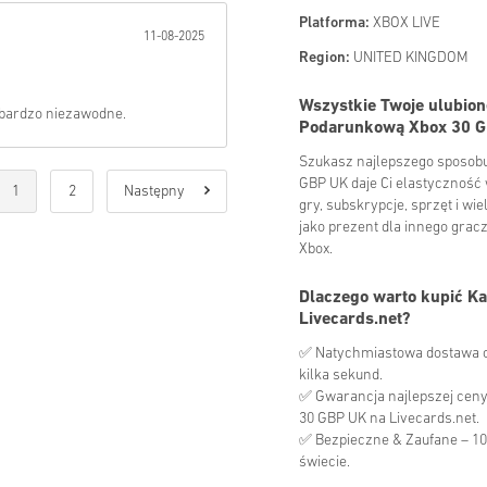
Platforma:
XBOX LIVE
11-08-2025
Region:
UNITED KINGDOM
Wszystkie Twoje ulubion
 bardzo niezawodne.
Podarunkową Xbox 30 
Szukasz najlepszego sposobu
GBP UK daje Ci elastyczność
1
2
Następny
gry, subskrypcje, sprzęt i wie
jako prezent dla innego gracz
Xbox.
Dlaczego warto kupić K
Livecards.net?
✅ Natychmiastowa dostawa c
kilka sekund.
✅ Gwarancja najlepszej ceny
30 GBP UK na Livecards.net.
✅ Bezpieczne & Zaufane – 10
świecie.