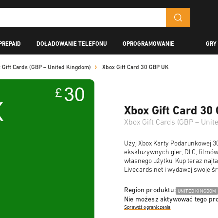
PREPAID
DOŁADOWANIE TELEFONU
OPROGRAMOWANIE
GRY
 Gift Cards (GBP – United Kingdom)
Xbox Gift Card 30 GBP UK
Xbox Gift Card 30
Xbox Gift Cards (GBP – Uni
Użyj Xbox Karty Podarunkowej 3
ekskluzywnych gier, DLC, filmów,
własnego użytku. Kup teraz najt
Livecards.net i wydawaj swoje ś
Region produktu:
UNITED KINGDOM
Nie możesz aktywować tego pr
Sprawdź ograniczenia