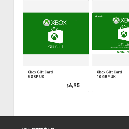
Xbox Gift Card
Xbox Gift Card
5 GBP UK
10 GBP UK
4,95
6,95
$