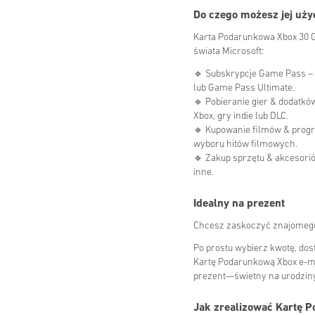
Do czego możesz jej uży
Karta Podarunkowa Xbox 30 GB
świata Microsoft:
🔹 Subskrypcje Game Pass – 
lub Game Pass Ultimate.
🔹 Pobieranie gier & dodatk
Xbox, gry indie lub DLC.
🔹 Kupowanie filmów & progr
wyboru hitów filmowych.
🔹 Zakup sprzętu & akcesorió
inne.
Idealny na prezent
Chcesz zaskoczyć znajomego
Po prostu wybierz kwotę, dos
Kartę Podarunkową Xbox e-ma
prezent—świetny na urodziny,
Jak zrealizować Kartę 