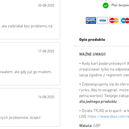
Płać bezpie
20-08-2025
Wysłać
, ale zadziałał bez problemu na
Opis produktu
17-08-2025
WAŻNE UWAGI!
• Kody kart podarunkowych 
zrealizować tylko na odpowia
iewałem, ale gdy już go miałem,
opcję zgodnie z regionem swo
• Zobowiązujemy się do ofero
rynku. Aby to osiągnąć, moż
pełną wartość Twojego zakup
14-08-2025
dla jednego produktu
.
• Działa TYLKO w krajach, w 
LIVE
https://www.xbox.com/
nych problemów, dzięki!
Waluta:
GBP