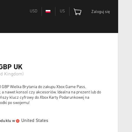
USD
US
Zaloguj się
 GBP UK
ted Kingdom)
0 GBP Wielka Brytania do zakupu Xbox Game Pass,
 a nawet konsol czy akcesoriów. Idealna na prezent lub do
ańszy klucz cyfrowy do Xbox Karty Podarunkowej na
rodki po swojemu!
United States
oduktu w