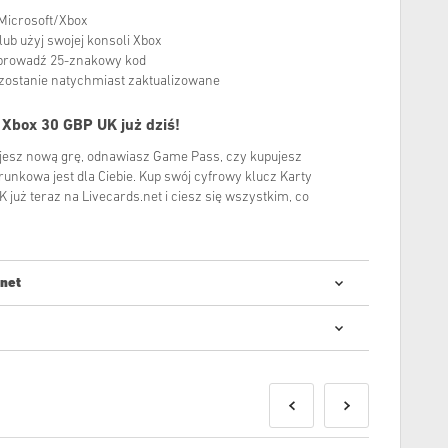
 Microsoft/Xbox
lub użyj swojej konsoli Xbox
 wprowadź 25-znakowy kod
 zostanie natychmiast zaktualizowane
Xbox 30 GBP UK już dziś!
ujesz nową grę, odnawiasz Game Pass, czy kupujesz
runkowa jest dla Ciebie. Kup swój cyfrowy klucz Karty
już teraz na Livecards.net i ciesz się wszystkim, co
.net
anie kodów cyfrowych jest szybkie i proste:
aży
zostaną dostarczone przed lub w dniu premiery, a
 w magazynie zostaną dostarczone natychmiast w
bezpieczeństwa.
aczone do użytku komercyjnego nie będą akceptowane.