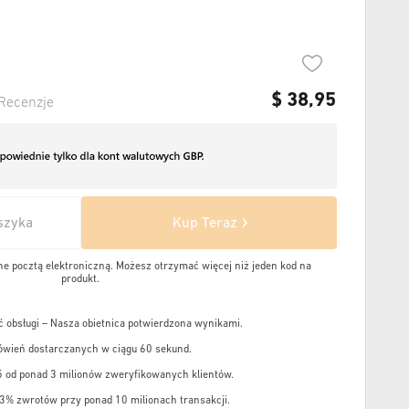
$
38,95
Recenzje
szyka
Kup Teraz
e pocztą elektroniczną. Możesz otrzymać więcej niż jeden kod na
produkt.
 obsługi – Nasza obietnica potwierdzona wynikami.
wień dostarczanych w ciągu 60 sekund.
5 od ponad 3 milionów zweryfikowanych klientów.
,3% zwrotów przy ponad 10 milionach transakcji.