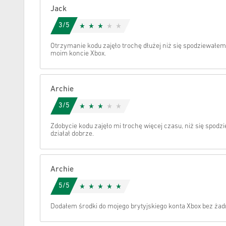
Jack
Anuluj
3/5
Otrzymanie kodu zajęło trochę dłużej niż się spodziewałem
moim koncie Xbox.
Archie
3/5
Zdobycie kodu zajęło mi trochę więcej czasu, niż się spodz
działał dobrze.
Archie
5/5
Dodałem środki do mojego brytyjskiego konta Xbox bez żad