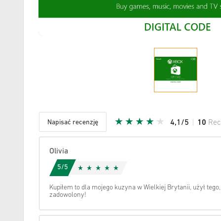
Napisać recenzję
4,1/5
10
Rec
Podana G
Olivia
5/5
Kupiłem to dla mojego kuzyna w Wielkiej Brytanii, użył teg
zadowolony!