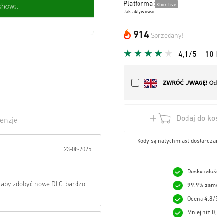
Platforma:
Xbox Live
Jak aktywować
914
Sprzedany!
4,1/5
10
Dodaj do ko
enzje
wiazda:
Kody są natychmiast dostarczan
23-08-2025
Doskonałość
o, aby zdobyć nowe DLC, bardzo
99,9% zamó
Ocena 4,8/
Mniej niż 0