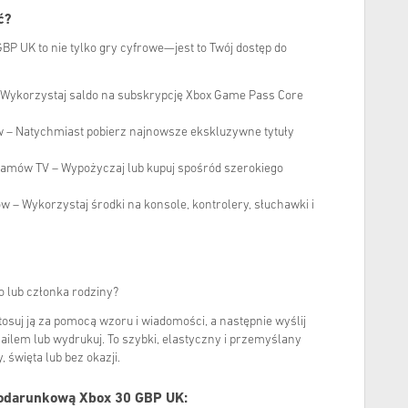
ć?
P UK to nie tylko gry cyfrowe—jest to Twój dostęp do
Wykorzystaj saldo na subskrypcję Xbox Game Pass Core
ów – Natychmiast pobierz najnowsze ekskluzywne tytuły
amów TV – Wypożyczaj lub kupuj spośród szerokiego
w – Wykorzystaj środki na konsole, kontrolery, słuchawki i
 lub członka rodziny?
tosuj ją za pomocą wzoru i wiadomości, a następnie wyślij
ilem lub wydrukuj. To szybki, elastyczny i przemyślany
 święta lub bez okazji.
Podarunkową Xbox 30 GBP UK: