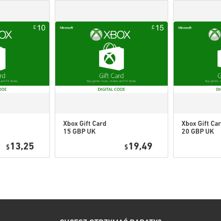
Kupujesz tylko produkt c
Aby uzyskać więcej infor
Jeśli napotkasz jakiekol
naszego formularza
Kont
Te kody do pobrania są tw
Kody te nie mają daty waż
Zawartość do pobrania lu
mieć oryginalną grę.
W przypadku niektórych 
Xbox Gift Card
Xbox Gift Ca
15 GBP UK
20 GBP UK
Obejrzyj krótki poradnik powy
13,25
19,49
$
$
• Wybierz produkt
• Wpisz swój adres e-mail
• Wybierz preferowaną metod
• Sfinalizuj zamówienie
Po wszystkim otrzymasz e-ma