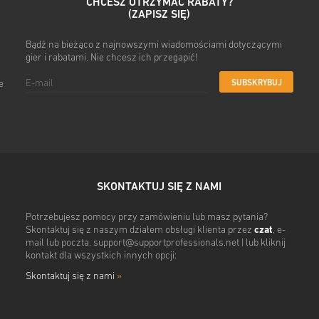
CHCESZ OTRZYMAĆ RABATY?
(ZAPISZ SIĘ)
Bądź na bieżąco z najnowszymi wiadomościami dotyczącymi
gier i rabatami. Nie chcesz ich przegapić!
SUBSKRYBUJ
e
SKONTAKTUJ SIĘ Z NAMI
Potrzebujesz pomocy przy zamówieniu lub masz pytania?
Skontaktuj się z naszym działem obsługi klienta przez
czat
, e-
mail lub poczta.
support@supportprofessionals.net
| lub kliknij
kontakt dla wszystkich innych opcji:
Skontaktuj się z nami
»