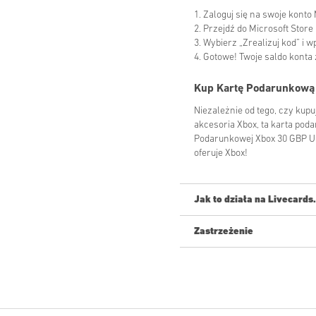
1. Zaloguj się na swoje konto
2. Przejdź do Microsoft Store 
3. Wybierz „Zrealizuj kod” i
4. Gotowe! Twoje saldo konta
Kup Kartę Podarunkową 
Niezależnie od tego, czy kup
akcesoria Xbox, ta karta poda
Podarunkowej Xbox 30 GBP UK 
oferuje Xbox!
Jak to działa na Livecards
Zastrzeżenie
Nowy na Livecards.net? Kupow
Produkty
w przedsprzed
produkty znajdujące się
oczekiwaniu na kontrolę 
Zakupy uznane za przezn