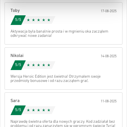
Po wszystkim otrzymasz e-mail z bezpiecznym linkiem do swojego
kodu.
Toby
17-08-2025
5/5
Aktywacja była banalnie prosta i w mgnieniu oka zacząłem
odkrywać nowe zadania!
Nikolai
14-08-2025
5/5
Wersja Heroic Edition jest świetna! Otrzymałem swoje
przedmioty bonusowe i od razu zacząłem grać.
Sara
11-08-2025
5/5
Naprawdę świetna oferta dla nowych graczy. Kod zadziałał bez
problemu i od razu zanurzyłem się w ogromnym świecie Tyria!