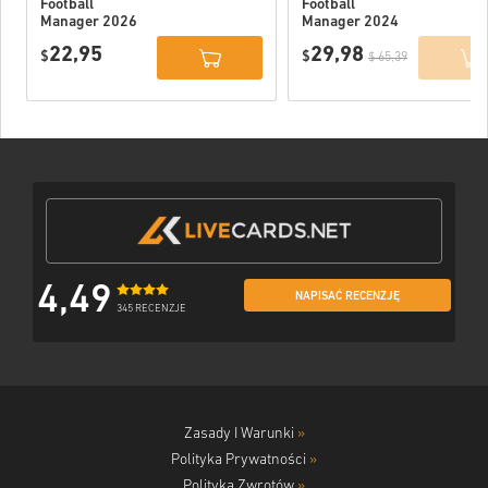
Football
Football
Manager 2026
Manager 2024
PC (Official
PC (Official
22,95
29,98
Website) EU
$
Website) EU
$
$ 65,39
4,49
NAPISAĆ RECENZJĘ
345 RECENZJE
Zasady I Warunki
»
Polityka Prywatności
»
Polityka Zwrotów
»