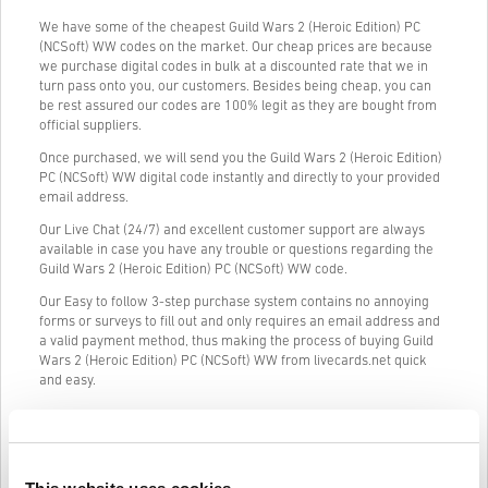
We have some of the cheapest Guild Wars 2 (Heroic Edition) PC
(NCSoft) WW codes on the market. Our cheap prices are because
we purchase digital codes in bulk at a discounted rate that we in
turn pass onto you, our customers. Besides being cheap, you can
be rest assured our codes are 100% legit as they are bought from
official suppliers.
Once purchased, we will send you the Guild Wars 2 (Heroic Edition)
PC (NCSoft) WW digital code instantly and directly to your provided
email address.
Our Live Chat (24/7) and excellent customer support are always
available in case you have any trouble or questions regarding the
Guild Wars 2 (Heroic Edition) PC (NCSoft) WW code.
Our Easy to follow 3-step purchase system contains no annoying
forms or surveys to fill out and only requires an email address and
a valid payment method, thus making the process of buying Guild
Wars 2 (Heroic Edition) PC (NCSoft) WW from livecards.net quick
and easy.
Jak to działa na Livecards.net