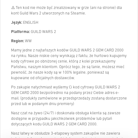
⚠️ Ten kod nie może być zrealizowany w grze (ani na stronie) dla
kont Guild Wars 2 utworzonych na Steamie.
Język:
ENGLISH
Platforma:
GUILD WARS 2
Region:
WW
Mamy jedne z najtańszych kodów GUILD WARS 2 GEM CARD 2000
na rynku. Nasze niskie ceny wynikają z faktu, że hurtowo kupujemy
kody cyfrowe po obniżonej cenie, którą z kolei przekazujemy
Państwu, naszym klientom. Oprócz tego, że są tanie, możesz mieć
pewność, że nasze kody są w 100% legalne, ponieważ są
kupowane od oficjalnych dostawców.
Po zakupie natychmiast wyślemy Ci kod cyfrowy GUILD WARS 2
GEM CARD 2000 bezpośrednio na podany przez Ciebie adres e-
mail. (produkty zamówione w przedsprzedaży zostaną dostarczone
przed lub w podanym dniu premiery)
Nasz czat na żywo (24/7) i doskonała obsługa klienta są zawsze
dostępne w przypadku jakichkolwiek problemów lub pytań
dotyczących kodu GUILD WARS 2 GEM CARD 2000.
Nasz łatwy w obsłudze 3-etapowy system zakupów nie zawiera