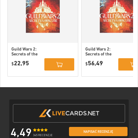
Guild Wars 2:
Guild Wars 2:
Secrets of the
Secrets of the
Obscure DLC PC
Obscure Deluxe
22,95
56,49
EU
$
Edition DLC PC
$
EU
4,49
NAPISAĆ RECENZJĘ
345 RECENZJE