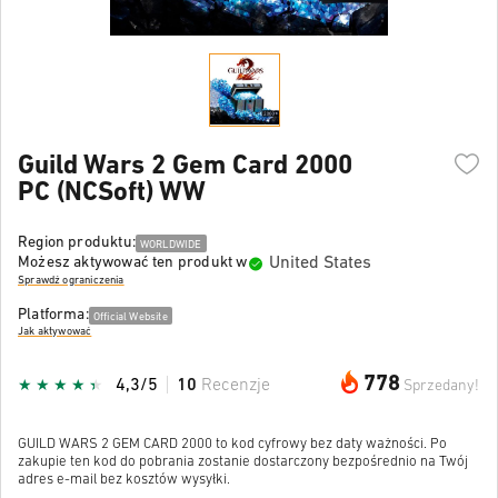
Guild Wars 2 Gem Card 2000
PC (NCSoft) WW
Region produktu:
WORLDWIDE
United States
Możesz aktywować ten produkt w
Sprawdź ograniczenia
Platforma:
Official Website
Jak aktywować
778
4,3/5
10
Recenzje
Sprzedany!
GUILD WARS 2 GEM CARD 2000 to kod cyfrowy bez daty ważności. Po
zakupie ten kod do pobrania zostanie dostarczony bezpośrednio na Twój
adres e-mail bez kosztów wysyłki.