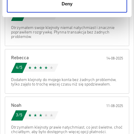
są oryginalne.
Deny
Jasper
Kody te nie mają daty ważności.
17-08-2025
Zawartość do pobrania lub produkty DLC — aby zagrać w
Obejrzyj krótki poradnik powyżej lub wykonaj poniższe kroki 👇
5/5
to rozszerzenie, musisz mieć oryginalną grę.
W przypadku niektórych produktów możesz otrzymać
• Wybierz produkt
Wysłać
Anuluj
Otrzymałem swoje klejnoty niemal natychmiast i znacznie
więcej niż jeden kod.
• Wpisz swój adres e-mail
poprawiłem rozgrywkę. Płynna transakcja bez żadnych
• Wybierz preferowaną metodę płatności
problemów.
• Sfinalizuj zamówienie
Po wszystkim otrzymasz e-mail z bezpiecznym linkiem do swojego
kodu.
Rebecca
14-08-2025
4/5
Dodałem klejnoty do mojego konta bez żadnych problemów,
tylko zajęło to trochę więcej czasu niż się spodziewałem.
Noah
11-08-2025
3/5
Otrzymałem klejnoty prawie natychmiast, co jest świetne, choć
chciałbym, aby było dostępnych więcej opcji płatności.