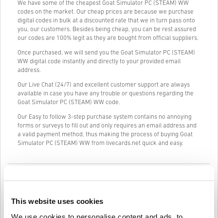
We have some of the cheapest Goat Simulator PC (STEAM) WW
codes on the market. Our cheap prices are because we purchase
digital codes in bulk at a discounted rate that we in turn pass onto
you, our customers. Besides being cheap, you can be rest assured
our codes are 100% legit as they are bought from official suppliers.
Once purchased, we will send you the Goat Simulator PC (STEAM)
WW digital code instantly and directly to your provided email
address.
Our Live Chat (24/7) and excellent customer support are always
available in case you have any trouble or questions regarding the
Goat Simulator PC (STEAM) WW code.
Our Easy to follow 3-step purchase system contains no annoying
forms or surveys to fill out and only requires an email address and
a valid payment method, thus making the process of buying Goat
Simulator PC (STEAM) WW from livecards.net quick and easy.
Jak to działa na Livecards.net
Zastrzeżenie
Nowy na Livecards.net? Kupowanie kodów cyfrowych jest szybkie i
This website uses cookies
proste:
We use cookies to personalise content and ads, to