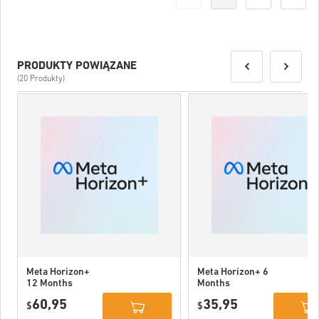
PRODUKTY POWIĄZANE
(20 Produkty)
Meta Horizon+
Meta Horizon+ 6
12 Months
Months
Subscription
Subscription
60,95
35,95
USA
$
USA
$