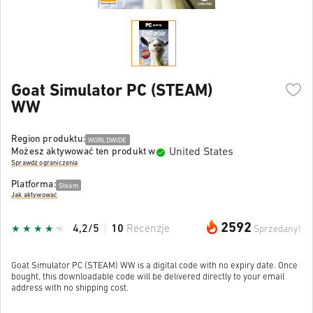
Goat Simulator PC (STEAM)
WW
Region produktu:
WORLDWIDE
United States
Możesz aktywować ten produkt w
Sprawdź ograniczenia
Platforma:
Steam
Jak aktywować
2592
4,2/5
10
Recenzje
Sprzedany!
Goat Simulator PC (STEAM) WW is a digital code with no expiry date. Once
bought, this downloadable code will be delivered directly to your email
address with no shipping cost.