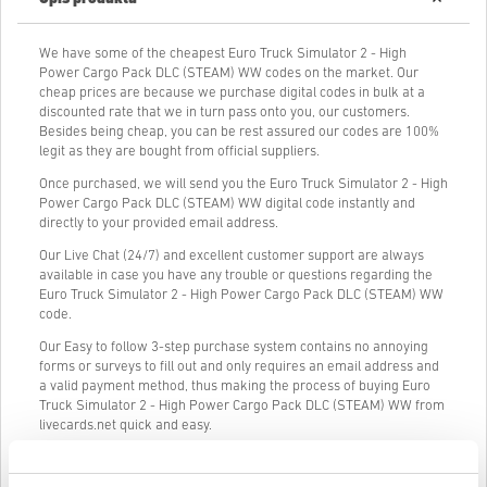
We have some of the cheapest Euro Truck Simulator 2 - High
Power Cargo Pack DLC (STEAM) WW codes on the market. Our
cheap prices are because we purchase digital codes in bulk at a
discounted rate that we in turn pass onto you, our customers.
Besides being cheap, you can be rest assured our codes are 100%
legit as they are bought from official suppliers.
Once purchased, we will send you the Euro Truck Simulator 2 - High
Power Cargo Pack DLC (STEAM) WW digital code instantly and
directly to your provided email address.
Our Live Chat (24/7) and excellent customer support are always
available in case you have any trouble or questions regarding the
Euro Truck Simulator 2 - High Power Cargo Pack DLC (STEAM) WW
code.
Our Easy to follow 3-step purchase system contains no annoying
forms or surveys to fill out and only requires an email address and
a valid payment method, thus making the process of buying Euro
Truck Simulator 2 - High Power Cargo Pack DLC (STEAM) WW from
livecards.net quick and easy.