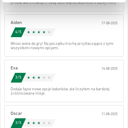
prosta, ale chciałbym, żeby było więcej ładunków o dużej mocy.
• Sfinalizuj zamówienie
Po wszystkim otrzymasz e-mail z bezpiecznym linkiem do swojego
kodu.
Aiden
17-08-2025
4/5
Wnosi wiele do gry! Na początku trochę przytłaczające z tymi
wszystkimi nowymi opcjami.
Eva
14-08-2025
3/5
Dodaje fajne nowe opcje ładunków, ale liczyłem na bardziej
zróżnicowane misje.
Oscar
11-08-2025
3/5