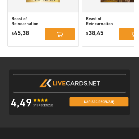
Beast of
Beast of
Reincarnation
Reincarnation
Deluxe Edition
PC (STEAM)
45,38
38,45
PC (STEAM)
$
$
4,49
NAPISAĆ RECENZJĘ
345 RECENZJE