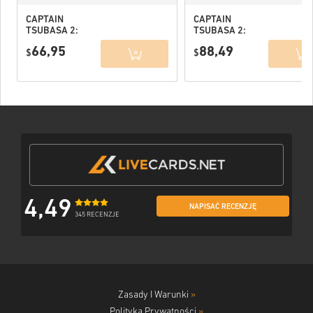
CAPTAIN
CAPTAIN
TSUBASA 2:
TSUBASA 2:
WORLD
WORLD
66,95
88,49
FIGHTERS PC
$
FIGHTERS
$
(STEAM) EU
Deluxe Edition
PC (STEAM) EU
4,49
NAPISAĆ RECENZJĘ
345 RECENZJE
Zasady I Warunki
»
Polityka Prywatności
»