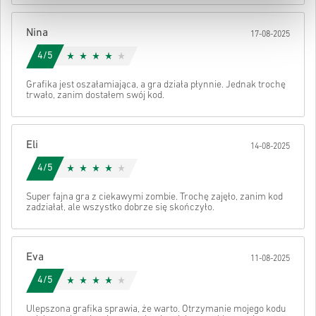
Po wszystkim otrzymasz e-mail z bezpiecznym linkiem do swojego
Nina
17-08-2025
kodu.
4/5
Grafika jest oszałamiająca, a gra działa płynnie. Jednak trochę
trwało, zanim dostałem swój kod.
Eli
14-08-2025
4/5
Super fajna gra z ciekawymi zombie. Trochę zajęło, zanim kod
zadziałał, ale wszystko dobrze się skończyło.
Eva
11-08-2025
4/5
Ulepszona grafika sprawia, że warto. Otrzymanie mojego kodu