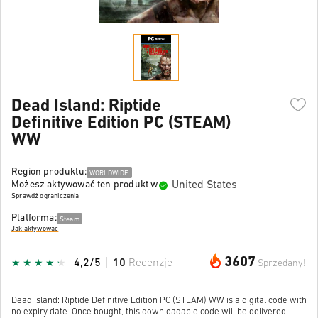
Dead Island: Riptide
Definitive Edition PC (STEAM)
WW
Region produktu:
WORLDWIDE
United States
Możesz aktywować ten produkt w
Sprawdź ograniczenia
Platforma:
Steam
Jak aktywować
3607
4,2/5
10
Recenzje
Sprzedany!
Dead Island: Riptide Definitive Edition PC (STEAM) WW is a digital code with
no expiry date. Once bought, this downloadable code will be delivered