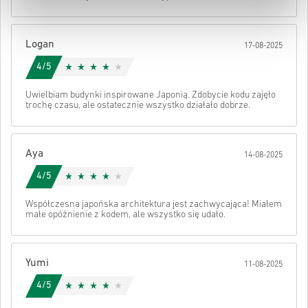
• Sfinalizuj zamówienie
Po wszystkim otrzymasz e-mail z bezpiecznym linkiem do swojego
Logan
17-08-2025
kodu.
4/5
Uwielbiam budynki inspirowane Japonią. Zdobycie kodu zajęło
trochę czasu, ale ostatecznie wszystko działało dobrze.
Aya
14-08-2025
4/5
Współczesna japońska architektura jest zachwycająca! Miałem
małe opóźnienie z kodem, ale wszystko się udało.
Yumi
11-08-2025
4/5