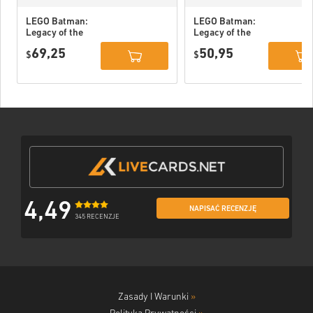
LEGO Batman:
LEGO Batman:
Legacy of the
Legacy of the
Dark Knight
Dark Knight PC
69,25
50,95
Deluxe Edition
$
(STEAM) EU
$
DLC PC (STEAM)
EU
4,49
NAPISAĆ RECENZJĘ
345 RECENZJE
Zasady I Warunki
»