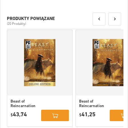
PRODUKTY POWIĄZANE
(20 Produkty)
Beast of
Beast of
Reincarnation
Reincarnation
Deluxe Edition
PC (STEAM)
43,74
41,25
PC (STEAM)
$
$