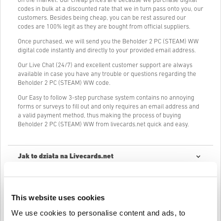
on the market. Our cheap prices are because we purchase digital
codes in bulk at a discounted rate that we in turn pass onto you, our
customers. Besides being cheap, you can be rest assured our
codes are 100% legit as they are bought from official suppliers.
Once purchased, we will send you the Beholder 2 PC (STEAM) WW
digital code instantly and directly to your provided email address.
Our Live Chat (24/7) and excellent customer support are always
available in case you have any trouble or questions regarding the
Beholder 2 PC (STEAM) WW code.
Our Easy to follow 3-step purchase system contains no annoying
forms or surveys to fill out and only requires an email address and
a valid payment method, thus making the process of buying
Beholder 2 PC (STEAM) WW from livecards.net quick and easy.
Jak to działa na Livecards.net
Zastrzeżenie
Nowy na Livecards.net? Kupowanie kodów cyfrowych jest szybkie i
proste:
This website uses cookies
Produkty
w przedsprzedaży
zostaną dostarczone przed
lub w dniu premiery, a produkty znajdujące się w
We use cookies to personalise content and ads, to
Napisać recenzję
4,1/5
10
Recenzje