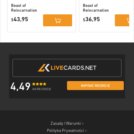
Beast of
Beast of
Reincarnation
Reincarnation
Deluxe Edition
PC (STEAM)
43,95
36,95
PC (STEAM)
$
$
4,49
NAPISAĆ RECENZJĘ
345 RECENZJE
Zasady I Warunki
»
Polityka Prywatności
»