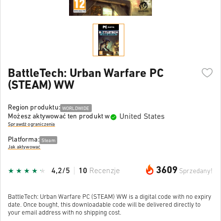
BattleTech: Urban Warfare PC
(STEAM) WW
Region produktu:
WORLDWIDE
United States
Możesz aktywować ten produkt w
Sprawdź ograniczenia
Platforma:
Steam
Jak aktywować
3609
4,2/5
10
Recenzje
Sprzedany!
BattleTech: Urban Warfare PC (STEAM) WW is a digital code with no expiry
date. Once bought, this downloadable code will be delivered directly to
your email address with no shipping cost.