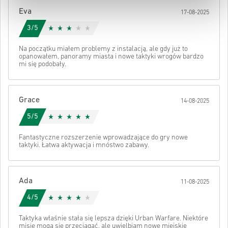
Po wszystkim otrzymasz e-mail z bezpiecznym linkiem do swojego
Eva
17-08-2025
kodu.
3/5
Na początku miałem problemy z instalacją, ale gdy już to
opanowałem, panoramy miasta i nowe taktyki wrogów bardzo
mi się podobały.
Grace
14-08-2025
5/5
Fantastyczne rozszerzenie wprowadzające do gry nowe
taktyki. Łatwa aktywacja i mnóstwo zabawy.
Ada
11-08-2025
4/5
Taktyka właśnie stała się lepsza dzięki Urban Warfare. Niektóre
misje mogą się przeciągać, ale uwielbiam nowe miejskie