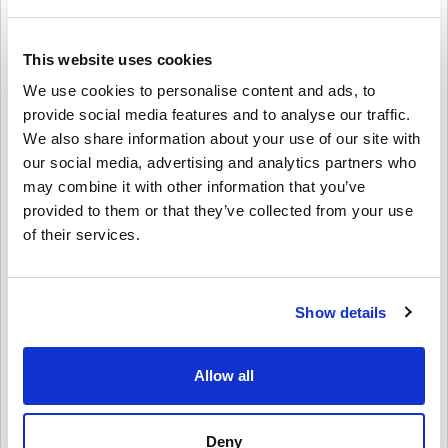
proces zakupu STEAM GIFT CARD 25 USD na PC z livecards.net jest
szybki i łatwe.
This website uses cookies
We use cookies to personalise content and ads, to
Jak to działa na Livecards.net
provide social media features and to analyse our traffic.
We also share information about your use of our site with
Zastrzeżenie
Nowy na Livecards.net? Kupowanie kodów cyfrowych jest szybkie i
our social media, advertising and analytics partners who
proste:
may combine it with other information that you’ve
Produkty
w przedsprzedaży
zostaną dostarczone przed
provided to them or that they’ve collected from your use
lub w dniu premiery, a produkty znajdujące się w
Napisać recenzję
4,5/5
24
Recenzje
magazynie zostaną dostarczone natychmiast w
of their services.
oczekiwaniu na kontrolę bezpieczeństwa.
Zakupy uznane za przeznaczone do użytku komercyjnego
nie będą akceptowane.
Olivia
30-07-2026
Kupujesz tylko produkt cyfrowy.
Show details
Podana Gwiazda:
4/5
Aby uzyskać więcej informacji, zapoznaj się z często
zadawanymi pytaniami.
Jeśli napotkasz jakiekolwiek problemy z zakupem,
Kod działał idealnie na moim portfelu Steam. Szkoda, że nie ma
dostępnych więcej nominałów.
poinformuj nas o tym za pomocą naszego formularza
Allow all
Kontakt
.
Te kody do pobrania są tworzone przez twórcę gry i dlatego
są oryginalne.
Deny
Sophie
Kody te nie mają daty ważności.
30-06-2026