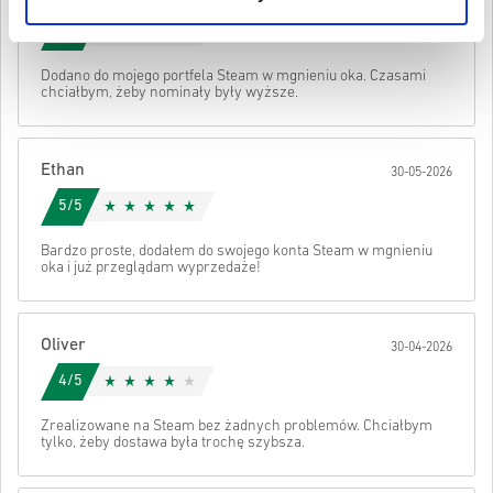
Zawartość do pobrania lub produkty DLC — aby zagrać w
Obejrzyj krótki poradnik powyżej lub wykonaj poniższe kroki 👇
4/5
to rozszerzenie, musisz mieć oryginalną grę.
W przypadku niektórych produktów możesz otrzymać
• Wybierz produkt
Wysłać
Anuluj
Dodano do mojego portfela Steam w mgnieniu oka. Czasami
więcej niż jeden kod.
• Wpisz swój adres e-mail
chciałbym, żeby nominały były wyższe.
• Wybierz preferowaną metodę płatności
• Sfinalizuj zamówienie
Po wszystkim otrzymasz e-mail z bezpiecznym linkiem do swojego
Ethan
30-05-2026
kodu.
5/5
Bardzo proste, dodałem do swojego konta Steam w mgnieniu
oka i już przeglądam wyprzedaże!
Oliver
30-04-2026
4/5
Zrealizowane na Steam bez żadnych problemów. Chciałbym
tylko, żeby dostawa była trochę szybsza.