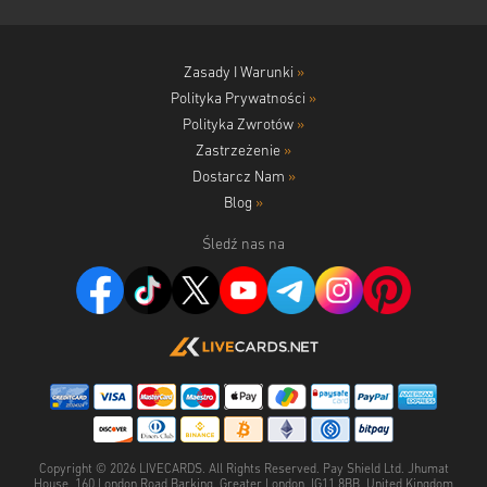
Zasady I Warunki
»
Polityka Prywatności
»
Polityka Zwrotów
»
Zastrzeżenie
»
Dostarcz Nam
»
Blog
»
Śledź nas na
Copyright ©
2026
LIVECARDS. All Rights Reserved. Pay Shield Ltd. Jhumat
House, 160 London Road Barking, Greater London, IG11 8BB, United Kingdom