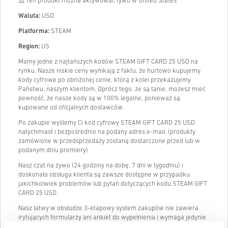
⚠️ Ten produkt można aktywować tylko w United States
Waluta:
USD
Platforma:
STEAM
Region:
US
Mamy jedne z najtańszych kodów STEAM GIFT CARD 25 USD na
rynku. Nasze niskie ceny wynikają z faktu, że hurtowo kupujemy
kody cyfrowe po obniżonej cenie, którą z kolei przekazujemy
Państwu, naszym klientom. Oprócz tego, że są tanie, możesz mieć
pewność, że nasze kody są w 100% legalne, ponieważ są
kupowane od oficjalnych dostawców.
Po zakupie wyślemy Ci kod cyfrowy STEAM GIFT CARD 25 USD
natychmiast i bezpośrednio na podany adres e-mail. (produkty
zamówione w przedsprzedaży zostaną dostarczone przed lub w
podanym dniu premiery)
Nasz czat na żywo (24 godziny na dobę, 7 dni w tygodniu) i
doskonała obsługa klienta są zawsze dostępne w przypadku
jakichkolwiek problemów lub pytań dotyczących kodu STEAM GIFT
CARD 25 USD.
Nasz łatwy w obsłudze 3-etapowy system zakupów nie zawiera
irytujących formularzy ani ankiet do wypełnienia i wymaga jedynie
adresu e-mail oraz prawidłowej metody płatności, dzięki czemu