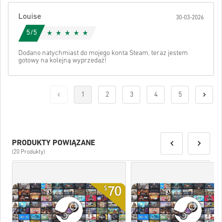
Louise
30-03-2026
5/5
Dodano natychmiast do mojego konta Steam, teraz jestem
gotowy na kolejną wyprzedaż!
1
2
3
4
5
PRODUKTY POWIĄZANE
(20 Produkty)