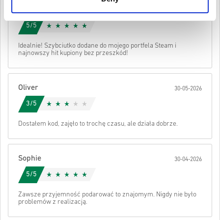
są oryginalne.
Lily
Kody te nie mają daty ważności.
30-06-2026
Zawartość do pobrania lub produkty DLC — aby zagrać w
Obejrzyj krótki poradnik powyżej lub wykonaj poniższe kroki 👇
5/5
to rozszerzenie, musisz mieć oryginalną grę.
W przypadku niektórych produktów możesz otrzymać
• Wybierz produkt
Wysłać
Anuluj
Idealnie! Szybciutko dodane do mojego portfela Steam i
więcej niż jeden kod.
• Wpisz swój adres e-mail
najnowszy hit kupiony bez przeszkód!
• Wybierz preferowaną metodę płatności
• Sfinalizuj zamówienie
Po wszystkim otrzymasz e-mail z bezpiecznym linkiem do swojego
Oliver
30-05-2026
kodu.
3/5
Dostałem kod, zajęło to trochę czasu, ale działa dobrze.
Sophie
30-04-2026
5/5
Zawsze przyjemność podarować to znajomym. Nigdy nie było
problemów z realizacją.