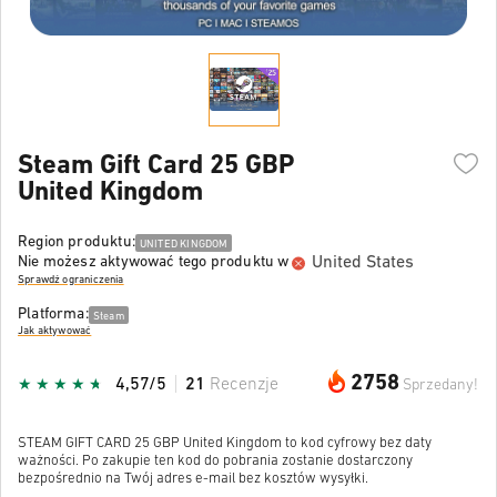
Steam Gift Card 25 GBP
United Kingdom
Region produktu:
UNITED KINGDOM
United States
Nie możesz aktywować tego produktu w
Sprawdź ograniczenia
Platforma:
Steam
Jak aktywować
2758
4,57/5
21
Recenzje
Sprzedany!
STEAM GIFT CARD 25 GBP United Kingdom to kod cyfrowy bez daty
ważności. Po zakupie ten kod do pobrania zostanie dostarczony
bezpośrednio na Twój adres e-mail bez kosztów wysyłki.