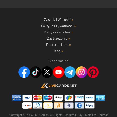
Zasady I Warunki
»
Polityka Prywatności
»
Polityka Zwrotów
»
Zastrzeżenie
»
Dostarcz Nam
»
Blog
»
Śledź nas na
Copyright ©
2026
LIVECARDS. All Rights Reserved. Pay Shield Ltd. Jhumat