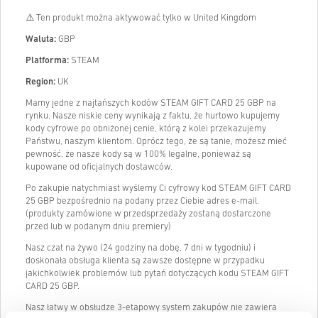
⚠️ Ten produkt można aktywować tylko w United Kingdom
Waluta:
GBP
Platforma:
STEAM
Region:
UK
Mamy jedne z najtańszych kodów STEAM GIFT CARD 25 GBP na
rynku. Nasze niskie ceny wynikają z faktu, że hurtowo kupujemy
kody cyfrowe po obniżonej cenie, którą z kolei przekazujemy
Państwu, naszym klientom. Oprócz tego, że są tanie, możesz mieć
pewność, że nasze kody są w 100% legalne, ponieważ są
kupowane od oficjalnych dostawców.
Po zakupie natychmiast wyślemy Ci cyfrowy kod STEAM GIFT CARD
25 GBP bezpośrednio na podany przez Ciebie adres e-mail.
(produkty zamówione w przedsprzedaży zostaną dostarczone
przed lub w podanym dniu premiery)
Nasz czat na żywo (24 godziny na dobę, 7 dni w tygodniu) i
doskonała obsługa klienta są zawsze dostępne w przypadku
jakichkolwiek problemów lub pytań dotyczących kodu STEAM GIFT
CARD 25 GBP.
Nasz łatwy w obsłudze 3-etapowy system zakupów nie zawiera