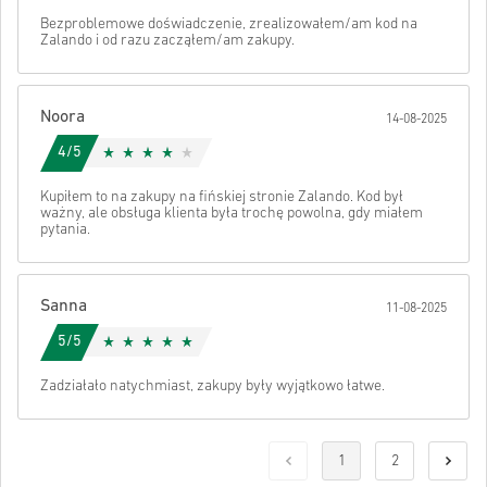
Bezproblemowe doświadczenie, zrealizowałem/am kod na
Zalando i od razu zacząłem/am zakupy.
Noora
14-08-2025
4/5
Kupiłem to na zakupy na fińskiej stronie Zalando. Kod był
ważny, ale obsługa klienta była trochę powolna, gdy miałem
pytania.
Sanna
11-08-2025
5/5
Zadziałało natychmiast, zakupy były wyjątkowo łatwe.
1
2