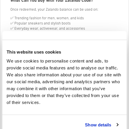
What Can You Buy with Your Zalando Code?
Once redeemed, your Zalando balance can be used on:
✅ Trending fashion for men, women, and kids
✅ Popular sneakers and stylish boots
✅ Everyday wear, activewear, and accessories
✅ Bags, jewelry, and more from top brands
Your remaining balance stays on your account for your next spree.
No pressure, no expiry stress.
This website uses cookies
Perfect for Every Occasion
We use cookies to personalise content and ads, to
provide social media features and to analyse our traffic.
Need a last-minute gift? Or just feel like treating yourself? Zalando
Gift Card 50 EUR (Finland) makes it simple to give the gift of choice
We also share information about your use of our site with
– no guessing sizes, styles, or brands.
our social media, advertising and analytics partners who
may combine it with other information that you’ve
provided to them or that they’ve collected from your use
Jak to działa na Livecards.net
of their services.
Zastrzeżenie
Nowy na Livecards.net? Kupowanie kodów cyfrowych jest szybkie i
proste:
Show details
Produkty
w przedsprzedaży
zostaną dostarczone przed