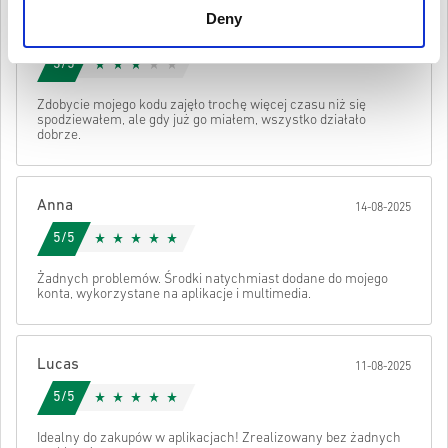
są oryginalne.
Deny
Sophie
Kody te nie mają daty ważności.
17-08-2025
Zawartość do pobrania lub produkty DLC — aby zagrać w
Obejrzyj krótki poradnik powyżej lub wykonaj poniższe kroki 👇
3/5
to rozszerzenie, musisz mieć oryginalną grę.
W przypadku niektórych produktów możesz otrzymać
• Wybierz produkt
Wysłać
Anuluj
Zdobycie mojego kodu zajęło trochę więcej czasu niż się
więcej niż jeden kod.
• Wpisz swój adres e-mail
spodziewałem, ale gdy już go miałem, wszystko działało
• Wybierz preferowaną metodę płatności
dobrze.
• Sfinalizuj zamówienie
Po wszystkim otrzymasz e-mail z bezpiecznym linkiem do swojego
kodu.
Anna
14-08-2025
5/5
Żadnych problemów. Środki natychmiast dodane do mojego
konta, wykorzystane na aplikacje i multimedia.
Lucas
11-08-2025
5/5
Idealny do zakupów w aplikacjach! Zrealizowany bez żadnych