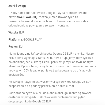
Zwróć uwagę!
•
Kody kart podarunkowych Google Play są reprezentowane
przez
KRAJ
I
WALUTĘ
i można je zrealizować tylko za
pośrednictwem odpowiednich kont. Upewnij się, że wybrałeś
odpowiednio w powiązaniu ze swoim kontem.
Waluta
: EUR
Platforma
: GOOGLE PLAY
Region
: EU
Mamy jedne z najtańszych kodów Google 25 EUR na rynku. Nasze
niskie ceny wynikają z faktu, że hurtowo kupujemy kody cyfrowe
po obniżonej cenie, którą z kolei przekazujemy Państwu, naszym
klientom. Oprócz tego, że są tanie, możesz mieć pewność, że nasze
kody są w 100% legalne, ponieważ są kupowane od oficjalnych
dostawców.
Po zakupie natychmiast wyślemy Ci cyfrowy kod Google 25 EUR
bezpośrednio na podany przez Ciebie adres e-mail.
Nasz czat na żywo (24/7) i doskonała obsługa klienta są zawsze
dostępne w przypadku jakichkolwiek problemów lub pytań
dotyczących kodu Google 25 EUR.