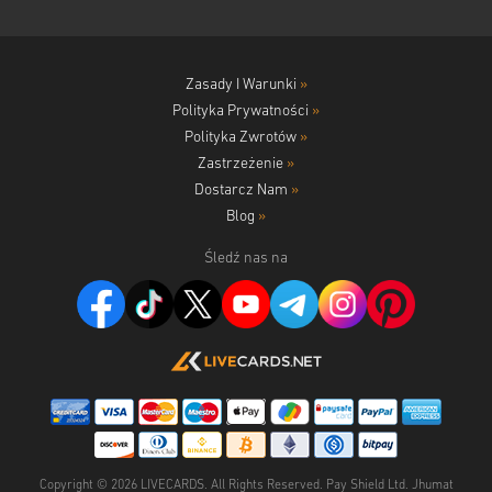
Zasady I Warunki
»
Polityka Prywatności
»
Polityka Zwrotów
»
Zastrzeżenie
»
Dostarcz Nam
»
Blog
»
Śledź nas na
Copyright ©
2026
LIVECARDS. All Rights Reserved. Pay Shield Ltd. Jhumat