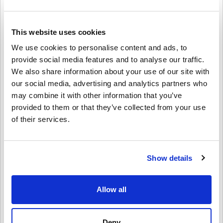
ekskluzywne dla Xbox, tytuły indie lub DLC.
🔹 Kupowanie filmów & programów TV – Wypożyczaj lub kupuj z
szerokiej gamy hitów kinowych.
🔹 Zakup sprzętu & akcesoriów – Wydaj kredyt na konsole,
This website uses cookies
kontrolery, słuchawki i inne produkty.
We use cookies to personalise content and ads, to
provide social media features and to analyse our traffic.
Idealny na prezent
We also share information about your use of our site with
Chcesz zaskoczyć znajomego lub członka rodziny?
our social media, advertising and analytics partners who
Wystarczy wybrać kwotę, spersonalizować ją projektem i
may combine it with other information that you’ve
wiadomością, a następnie wysłać kartę podarunkową Xbox e-
provided to them or that they’ve collected from your use
mailem lub wydrukować ją. To szybki, elastyczny i przemyślany
prezent – idealny na urodziny, święta lub bez okazji.
of their services.
Jak zrealizować Xbox Gift Card
30
EUR EU:
1. Zaloguj się na swoje konto Microsoft/Xbox
Show details
2. Przejdź do Microsoft Store lub użyj konsoli Xbox
3. Wybierz „Zrealizuj kod” i wprowadź 25-znakowy kod
4. Gotowe! Twoje saldo konta zostanie natychmiast zaktualizowane
Allow all
Kup Xbox Gift Card
30
EUR EU już dziś!
Niezależnie od tego, czy kupujesz nową grę, odnawiasz Game
Deny