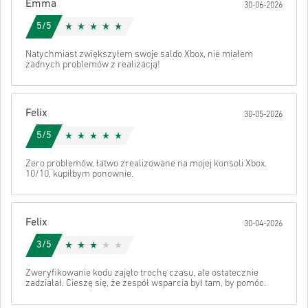
Emma
Kody te nie mają daty ważności.
30-06-2026
Zawartość do pobrania lub produkty DLC — aby zagrać w
Obejrzyj krótki poradnik powyżej lub wykonaj poniższe kroki 👇
5/5
to rozszerzenie, musisz mieć oryginalną grę.
W przypadku niektórych produktów możesz otrzymać
• Wybierz produkt
Wysłać
Anuluj
Natychmiast zwiększyłem swoje saldo Xbox, nie miałem
więcej niż jeden kod.
• Wpisz swój adres e-mail
żadnych problemów z realizacją!
• Wybierz preferowaną metodę płatności
• Sfinalizuj zamówienie
Po wszystkim otrzymasz e-mail z bezpiecznym linkiem do swojego
Felix
30-05-2026
kodu.
5/5
Zero problemów, łatwo zrealizowane na mojej konsoli Xbox.
10/10, kupiłbym ponownie.
Felix
30-04-2026
3/5
Zweryfikowanie kodu zajęło trochę czasu, ale ostatecznie
zadziałał. Cieszę się, że zespół wsparcia był tam, by pomóc.