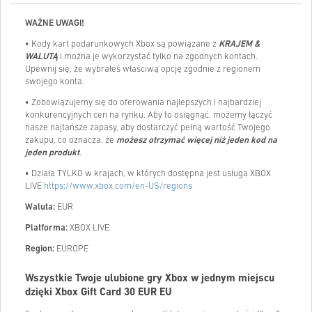
WAŻNE UWAGI!
• Kody kart podarunkowych Xbox są powiązane z
KRAJEM &
WALUTĄ
i można je wykorzystać tylko na zgodnych kontach.
Upewnij się, że wybrałeś właściwą opcję zgodnie z regionem
swojego konta.
• Zobowiązujemy się do oferowania najlepszych i najbardziej
konkurencyjnych cen na rynku. Aby to osiągnąć, możemy łączyć
nasze najtańsze zapasy, aby dostarczyć pełną wartość Twojego
zakupu, co oznacza, że
możesz otrzymać więcej niż jeden kod na
jeden produkt
.
• Działa TYLKO w krajach, w których dostępna jest usługa XBOX
LIVE
https://www.xbox.com/en-US/regions
Waluta:
EUR
Platforma:
XBOX LIVE
Region:
EUROPE
Wszystkie Twoje ulubione gry Xbox w jednym miejscu
dzięki Xbox Gift Card
30
EUR EU