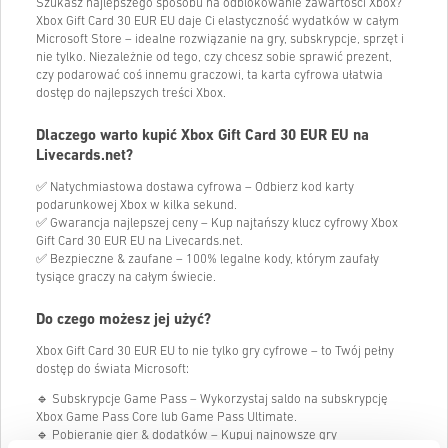
Szukasz najlepszego sposobu na odblokowanie zawartości Xbox?
Xbox Gift Card
30
EUR EU daje Ci elastyczność wydatków w całym
Microsoft Store – idealne rozwiązanie na gry, subskrypcje, sprzęt i
nie tylko. Niezależnie od tego, czy chcesz sobie sprawić prezent,
czy podarować coś innemu graczowi, ta karta cyfrowa ułatwia
dostęp do najlepszych treści Xbox.
Dlaczego warto kupić Xbox Gift Card
30
EUR EU na
Livecards.net?
✅ Natychmiastowa dostawa cyfrowa – Odbierz kod karty
podarunkowej Xbox w kilka sekund.
✅ Gwarancja najlepszej ceny – Kup najtańszy klucz cyfrowy Xbox
Gift Card
30
EUR EU na Livecards.net.
✅ Bezpieczne & zaufane – 100% legalne kody, którym zaufały
tysiące graczy na całym świecie.
Do czego możesz jej użyć?
Xbox Gift Card
30
EUR EU to nie tylko gry cyfrowe – to Twój pełny
dostęp do świata Microsoft:
🔹 Subskrypcje Game Pass – Wykorzystaj saldo na subskrypcję
Xbox Game Pass Core lub Game Pass Ultimate.
🔹 Pobieranie gier & dodatków – Kupuj najnowsze gry