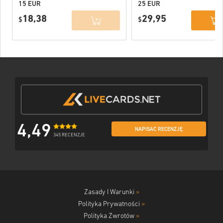
15 EUR
25 EUR
18,38
29,95
$
$
4,49
NAPISAĆ RECENZJĘ
345 RECENZJE
Zasady I Warunki
»
Polityka Prywatności
»
Polityka Zwrotów
»