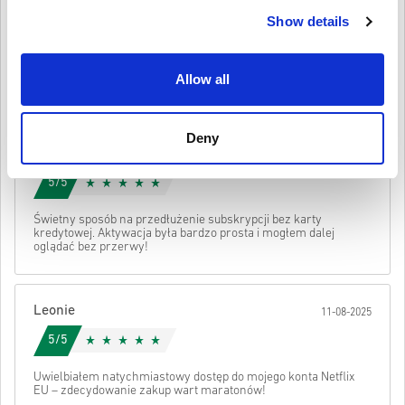
Emma
17-08-2025
kodu.
Show details
5/5
Super, dodałem to do swojego konta Netflix i obejrzałem cały
Allow all
sezon bez wychodzenia z kanapy.
Deny
Marta
14-08-2025
5/5
Świetny sposób na przedłużenie subskrypcji bez karty
kredytowej. Aktywacja była bardzo prosta i mogłem dalej
oglądać bez przerwy!
Leonie
11-08-2025
5/5
Uwielbiałem natychmiastowy dostęp do mojego konta Netflix
EU – zdecydowanie zakup wart maratonów!