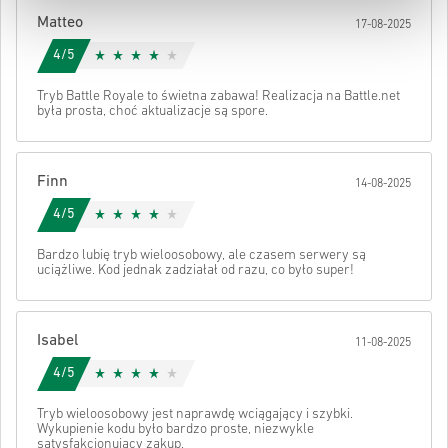
Po wszystkim otrzymasz e-mail z bezpiecznym linkiem do swojego
Matteo
17-08-2025
kodu.
4/5
Tryb Battle Royale to świetna zabawa! Realizacja na Battle.net
była prosta, choć aktualizacje są spore.
Finn
14-08-2025
4/5
Bardzo lubię tryb wieloosobowy, ale czasem serwery są
uciążliwe. Kod jednak zadziałał od razu, co było super!
Isabel
11-08-2025
4/5
Tryb wieloosobowy jest naprawdę wciągający i szybki.
Wykupienie kodu było bardzo proste, niezwykle
satysfakcjonujący zakup.