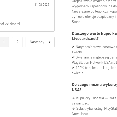
Ulepsz swoje wrażenia z gry 
11-08-2025
wygodnemu sposobowi na doda
Niezależnie od tego, czy kupu
cyfrowa oferuje bezpieczny 
Store.
Kod był dobry!
Dlaczego warto kupić ka
Livecards.net?
1
2
Następny
✔ Natychmiastowa dostawa cy
zwłoki.
✔ Gwarancja najlepszej ceny
PlayStation Network USA na L
✔ 100% bezpieczne i legalne
świecie.
Do czego można wykorzy
USA?
🔹 Kupuj gry i dodatki — Roz
zawartość.
🔹 Subskrybuj usługi PlayStat
Now i inne.