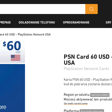
PREPAID
DOŁADOWANIE TELEFONU
OPROGRAMOWANIE
GRY
ard 60 USD - PlayStation Network USA
PSN Card 60 USD 
USA
PlayStation Network Cards
Karta PSN 60 USD - PlayStation 
kod do pobrania zostanie dostar
Region produktu:
UNITED STATES
Możesz aktywować ten produkt
Sprawdź ograniczenia
Platforma:
PlayStation Network