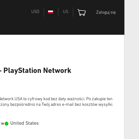
USD
US
Zaloguj się
- PlayStation Network
Network USA to cyfrowy kod bez daty ważności. Po zakupie ten
czony bezpośrednio na Twój adres e-mail bez kosztów wysyłki.
United States
 w