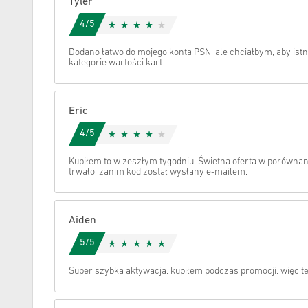
Tyler
4/5
Anuluj
Dodano łatwo do mojego konta PSN, ale chciałbym, aby istn
kategorie wartości kart.
Eric
4/5
Kupiłem to w zeszłym tygodniu. Świetna oferta w porównan
trwało, zanim kod został wysłany e-mailem.
Aiden
5/5
Super szybka aktywacja, kupiłem podczas promocji, więc t