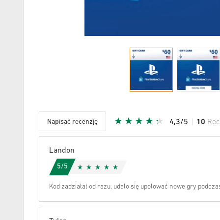
Napisać recenzję
4,3/5
10
Rec
Podana G
Landon
5/5
Kod zadziałał od razu, udało się upolować nowe gry podcz