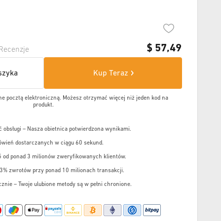
$
57,49
Recenzje
szyka
Kup Teraz
e pocztą elektroniczną. Możesz otrzymać więcej niż jeden kod na
produkt.
 obsługi – Nasza obietnica potwierdzona wynikami.
wień dostarczanych w ciągu 60 sekund.
5 od ponad 3 milionów zweryfikowanych klientów.
,3% zwrotów przy ponad 10 milionach transakcji.
cznie – Twoje ulubione metody są w pełni chronione.