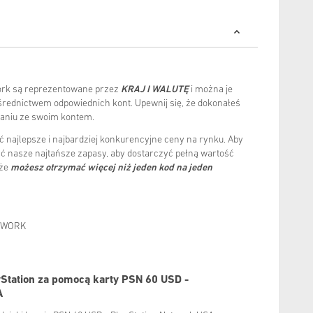
work są reprezentowane przez
KRAJ I WALUTĘ
i można je
średnictwem odpowiednich kont. Upewnij się, że dokonałeś
aniu ze swoim kontem.
 najlepsze i najbardziej konkurencyjne ceny na rynku. Aby
ć nasze najtańsze zapasy, aby dostarczyć pełną wartość
 ​​
możesz otrzymać więcej niż jeden kod na jeden
TWORK
Station za pomocą karty PSN 60 USD -
A