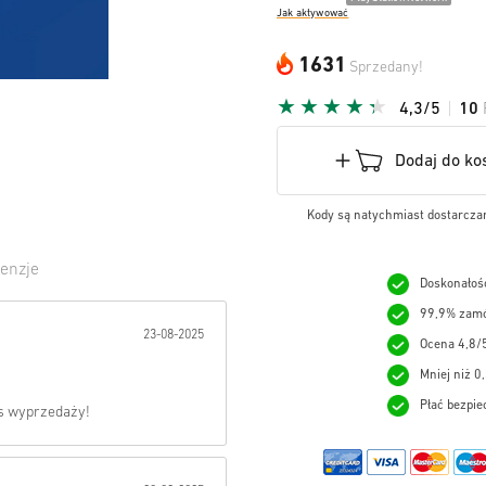
Jak aktywować
1631
Sprzedany!
4,3/5
10
Dodaj do ko
Kody są natychmiast dostarczan
enzje
Doskonałość
wiazda:
99,9% zamó
23-08-2025
Ocena 4,8/
Mniej niż 0
Płać bezpie
as wyprzedaży!