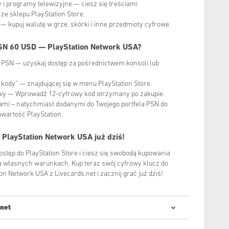
y i programy telewizyjne — ciesz się treściami
e sklepu PlayStation Store.
— kupuj walutę w grze, skórki i inne przedmioty cyfrowe.
PSN 60 USD — PlayStation Network USA?
to PSN — uzyskaj dostęp za pośrednictwem konsoli lub
uj kody” — znajdującej się w menu PlayStation Store.
owy — Wprowadź 12-cyfrowy kod otrzymany po zakupie.
zami – natychmiast dodanymi do Twojego portfela PSN do
wartość PlayStation.
 PlayStation Network USA
już dziś!
ostęp do PlayStation Store i ciesz się swobodą kupowania
 na własnych warunkach. Kup teraz swój cyfrowy klucz do
n Network USA z Livecards.net i zacznij grać już dziś!
.net