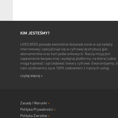
KIM JESTEŚMY?
LIVECARDS posiada wieloletnie doświadczenie w sprzedaży
internetowej i specjalizuje się w cyfrowej dystrybucji gier,
abonamentów oraz kart podarunkowych. Naszą misją jest
zapewnienie bezpiecznej i wydajnej platformy, na której ludzie
mogą kupować i sprzedawać towary cyfrowe. Gwarantujemy, ż
nasi użytkownicy są w 100% zadowoleni z naszych usług.
czytaj więcej »
Zasady I Warunki
»
Polityka Prywatności
»
Polityka Zwrotów
»