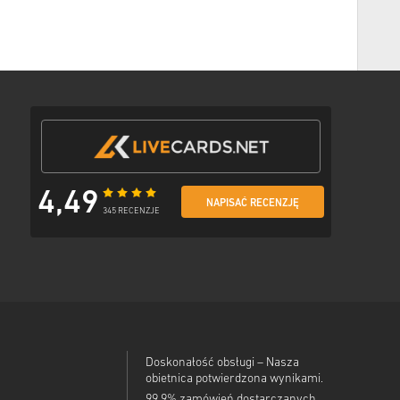
ę płatności
il z bezpiecznym linkiem do swojego kodu.
4,49
NAPISAĆ RECENZJĘ
345 RECENZJE
Doskonałość obsługi – Nasza
obietnica potwierdzona wynikami.
99,9% zamówień dostarczanych