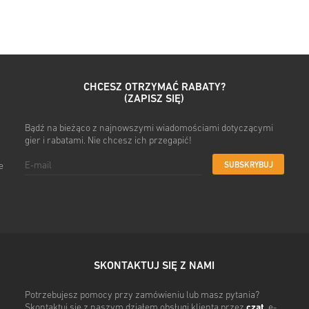
• Wpisz swój adres e-mail
• Wybierz preferowaną metod
• Sfinalizuj zamówienie
Po wszystkim otrzymasz e-ma
CHCESZ OTRZYMAĆ RABATY?
(ZAPISZ SIĘ)
Bądź na bieżąco z najnowszymi wiadomościami dotyczącymi
gier i rabatami. Nie chcesz ich przegapić!
SUBSKRYBUJ
e
SKONTAKTUJ SIĘ Z NAMI
Potrzebujesz pomocy przy zamówieniu lub masz pytania?
Skontaktuj się z naszym działem obsługi klienta przez
czat
, e-