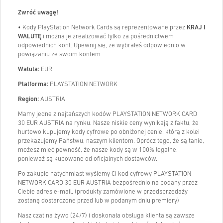
Zwróć uwagę!
• Kody PlayStation Network Cards są reprezentowane przez
KRAJ I
WALUTĘ
i można je zrealizować tylko za pośrednictwem
odpowiednich kont. Upewnij się, że wybrałeś odpowiednio w
powiązaniu ze swoim kontem.
Waluta:
EUR
Platforma:
PLAYSTATION NETWORK
Region:
AUSTRIA
Mamy jedne z najtańszych kodów PLAYSTATION NETWORK CARD
30 EUR AUSTRIA na rynku. Nasze niskie ceny wynikają z faktu, że
hurtowo kupujemy kody cyfrowe po obniżonej cenie, którą z kolei
przekazujemy Państwu, naszym klientom. Oprócz tego, że są tanie,
możesz mieć pewność, że nasze kody są w 100% legalne,
ponieważ są kupowane od oficjalnych dostawców.
Po zakupie natychmiast wyślemy Ci kod cyfrowy PLAYSTATION
NETWORK CARD 30 EUR AUSTRIA bezpośrednio na podany przez
Ciebie adres e-mail. (produkty zamówione w przedsprzedaży
zostaną dostarczone przed lub w podanym dniu premiery)
Nasz czat na żywo (24/7) i doskonała obsługa klienta są zawsze