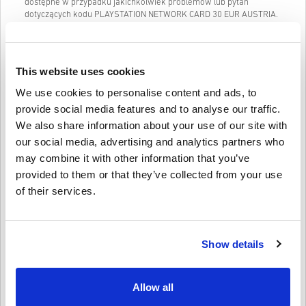
dostępne w przypadku jakichkolwiek problemów lub pytań
dotyczących kodu PLAYSTATION NETWORK CARD 30 EUR AUSTRIA.
Nasz łatwy w obsłudze 3-etapowy system zakupów nie zawiera
irytujących formularzy ani ankiet do wypełnienia i wymaga jedynie
adresu e-mail oraz prawidłowej metody płatności, dzięki czemu
This website uses cookies
proces zakupu PLAYSTATION NETWORK CARD 30 EUR AUSTRIA na
PC w livecards.net jest szybki i łatwy.
We use cookies to personalise content and ads, to
provide social media features and to analyse our traffic.
We also share information about your use of our site with
Jak to działa na Livecards.net
our social media, advertising and analytics partners who
may combine it with other information that you’ve
Zastrzeżenie
Nowy na Livecards.net? Kupowanie kodów cyfrowych jest szybkie i
provided to them or that they’ve collected from your use
proste:
of their services.
Produkty
w przedsprzedaży
zostaną dostarczone przed
lub w dniu premiery, a produkty znajdujące się w
Napisać recenzję
4,1/5
10
Recenzje
magazynie zostaną dostarczone natychmiast w
oczekiwaniu na kontrolę bezpieczeństwa.
Zakupy uznane za przeznaczone do użytku komercyjnego
Show details
nie będą akceptowane.
Stefan
23-08-2025
Kupujesz tylko produkt cyfrowy.
Podana Gwiazda:
3/5
Aby uzyskać więcej informacji, zapoznaj się z często
Allow all
zadawanymi pytaniami.
Jeśli napotkasz jakiekolwiek problemy z zakupem,