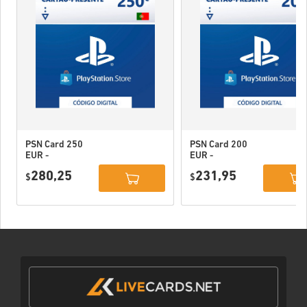
PSN Card 250
PSN Card 200
EUR -
EUR -
PlayStation
PlayStation
280,25
231,95
Network
$
Network
$
Portugal
Portugal