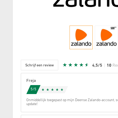
Schrijf een review
4,5/5
10
Re
Aantal st
Freja
5/5
Onmiddellijk toegepast op mijn Deense Zalando-account, s
update!