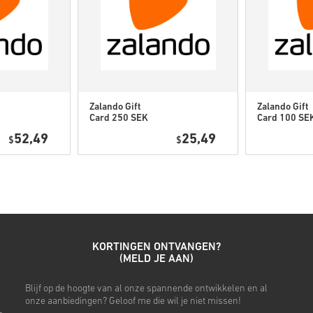
• Kies je gewenste betaalme
• Rond je bestelling af
Daarna ontvang je een e-mail 
Zalando Gift
Zalando Gift
Card 250 SEK
Card 100 SE
Sweden
Sweden
52,49
25,49
$
$
KORTINGEN ONTVANGEN?
(MELD JE AAN)
Blijf op de hoogte van al onze spannende ontwikkelen en al
onze aanbiedingen? Geloof me die wil je niet missen!