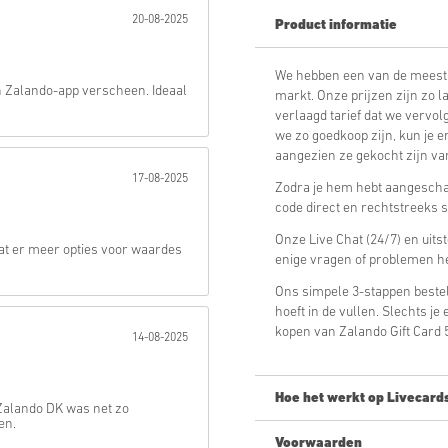
20-08-2025
Product informatie
Verstuur
We hebben een van de meest 
jn Zalando-app verscheen. Ideaal
markt. Onze prijzen zijn zo l
verlaagd tarief dat we vervolg
we zo goedkoop zijn, kun je e
aangezien ze gekocht zijn van
17-08-2025
Zodra je hem hebt aangeschaf
code direct en rechtstreeks 
Onze Live Chat (24/7) en uits
dat er meer opties voor waardes
enige vragen of problemen h
Ons simpele 3-stappen bestel
hoeft in de vullen. Slechts j
kopen van Zalando Gift Card 
14-08-2025
Hoe het werkt op Livecard
 Zalando DK was net zo
en.
Voorwaarden