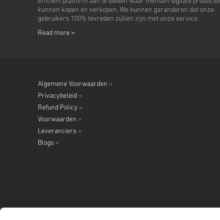
efficiënt platform aan te bieden waar mensen digitale producte
kunnen kopen en verkopen. We kunnen garanderen dat onze
gebruikers 100% tevreden zullen zijn met onze service.
Read more »
Algemene Voorwaarden
»
Privacybeleid
»
Refund Policy
»
Voorwaarden
»
Leveranciers
»
Blogs
»