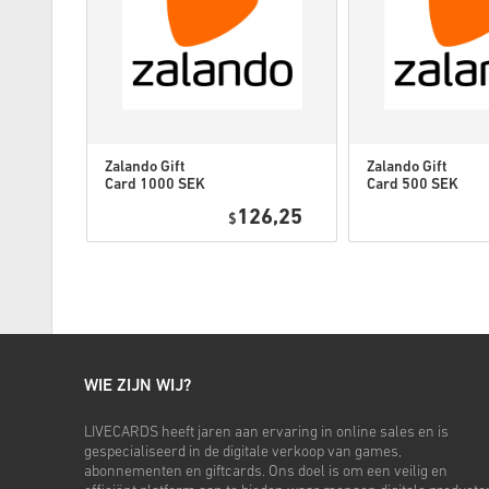
Zalando Gift
Zalando Gift
Card 1000 SEK
Card 500 SEK
Sweden
Sweden
7,25
126,25
$
WIE ZIJN WIJ?
LIVECARDS heeft jaren aan ervaring in online sales en is
gespecialiseerd in de digitale verkoop van games,
abonnementen en giftcards. Ons doel is om een veilig en