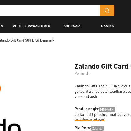
EN
MOBIEL OPWAARDEREN
SOFTWARE
GAMING
alando Gift Card 500 DKK Denmark
Zalando Gift Car
Zalando
Zalando Gift Card 500 DKK WW is
gekocht zal de downloadbare cod
verzendkosten.
Productregio:
DENMARK
Je kunt dit product niet activer
Controleer beperkingen
Platform:
Zalando