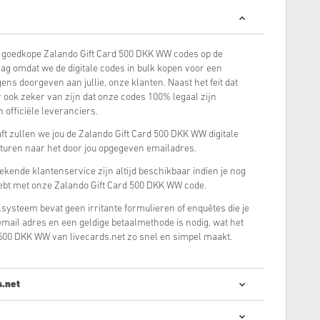
goedkope Zalando Gift Card 500 DKK WW codes op de
aag omdat we de digitale codes in bulk kopen voor een
ens doorgeven aan jullie, onze klanten. Naast het feit dat
r ook zeker van zijn dat onze codes 100% legaal zijn
 officiële leveranciers.
t zullen we jou de Zalando Gift Card 500 DKK WW digitale
sturen naar het door jou opgegeven emailadres.
tekende klantenservice zijn altijd beschikbaar indien je nog
ebt met onze Zalando Gift Card 500 DKK WW code.
systeem bevat geen irritante formulieren of enquêtes die je
e email adres en een geldige betaalmethode is nodig, wat het
500 DKK WW van livecards.net zo snel en simpel maakt.
s.net