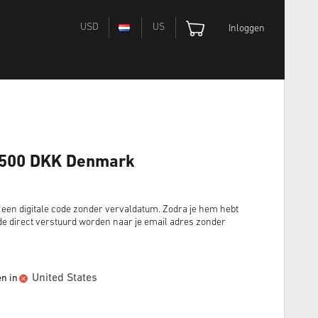
USD
US
Inloggen
d 500 DKK Denmark
 een digitale code zonder vervaldatum. Zodra je hem hebt
e direct verstuurd worden naar je email adres zonder
United States
en in