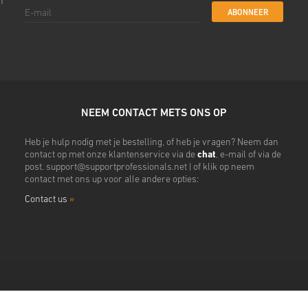
n
ABONNEER
NEEM CONTACT METS ONS OP
Heb je hulp nodig met je bestelling, of heb je vragen? Neem dan
contact op met onze klantenservice via de
chat
, e-mail of via de
post.
support@supportprofessionals.net
| of klik op neem
contact met ons up voor alle andere opties:
Contact us
»