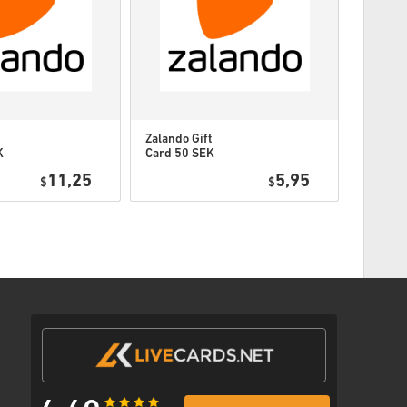
thode
met een veilige link om je code te bekijken.
Zalando Gift
Zalando
K
Card 50 SEK
Card 1
Sweden
11,25
5,95
$
$