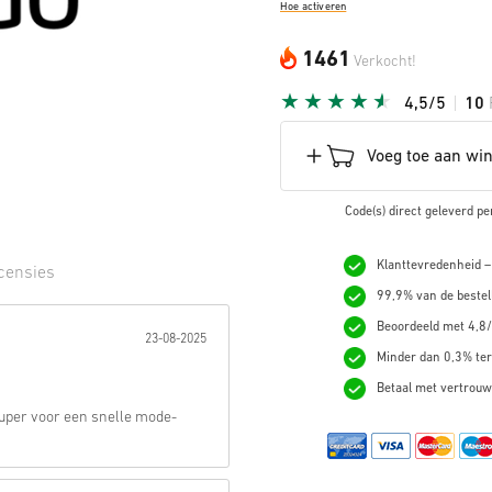
Hoe activeren
1461
Verkocht!
4,5/5
10
Voeg toe aan wi
Code(s) direct geleverd pe
Klanttevredenheid –
censies
99,9% van de bestel
erren:
Beoordeeld met 4,8/
23-08-2025
Minder dan 0,3% ter
Betaal met vertrouw
uper voor een snelle mode-