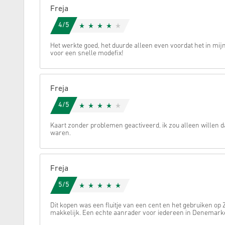
Freja
Annuleren
4/5
Het werkte goed, het duurde alleen even voordat het in mi
voor een snelle modefix!
Freja
4/5
Kaart zonder problemen geactiveerd, ik zou alleen willen 
waren.
Freja
5/5
Dit kopen was een fluitje van een cent en het gebruiken op
makkelijk. Een echte aanrader voor iedereen in Denemark