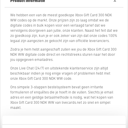
Product informatie
We hebben een van de meest goedkope Xbox Gift Card 300 NOK
WW codes op de markt. Onze prijzen zijn zo laag omdat we de
digitale codes in bulk kopen voor een verlaagd tarief dat we
vervolgens doorgeven aan jullie, onze klanten. Naast het feit dat we
zo goedkoop zijn, kun je er ook zeker van zijn dat onze codes 100%
legaal zijn aangezien ze gekocht zijn van officiële leveranciers.
Zodra je hem hebt aangeschaft zullen we jou de Xbox Gift Card 300
NOK WW digitale code direct en rechtstreeks sturen naar het door
jou opgegeven emailadres.
Onze Live Chat (24/7) en uitstekende klantenservice zijn altijd
beschikbaar indien je nog enige vragen of problemen hebt met
onze Xbox Gift Card 300 NOK WW code.
Ons simpele 3-stappen bestelsysteem bevat geen irritante
formulieren of enquêtes die je hoeft in de vullen. Slechts je email
adres en een geldige betaalmethode is nodig, wat het kopen van
Xbox Gift Card 300 NOK WW van livecards.net zo snel en simpel
maakt.
Hoe het werkt op Livecards.net