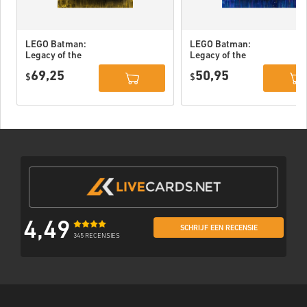
LEGO Batman:
LEGO Batman:
Legacy of the
Legacy of the
Dark Knight
Dark Knight PC
69,25
50,95
Deluxe Edition
$
(STEAM) EU
$
DLC PC (STEAM)
EU
4,49
SCHRIJF EEN RECENSIE
345 RECENSIES