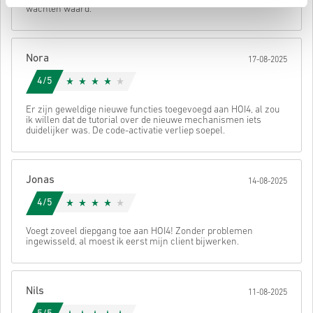
• Rond je bestelling af
wachten waard.
Daarna ontvang je een e-mail met een veilige link om je code te
bekijken.
Nora
17-08-2025
4/5
Er zijn geweldige nieuwe functies toegevoegd aan HOI4, al zou
ik willen dat de tutorial over de nieuwe mechanismen iets
duidelijker was. De code-activatie verliep soepel.
Jonas
14-08-2025
4/5
Voegt zoveel diepgang toe aan HOI4! Zonder problemen
ingewisseld, al moest ik eerst mijn client bijwerken.
Nils
11-08-2025