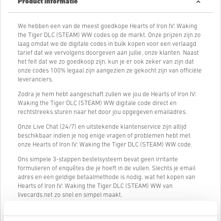
Product informatie
We hebben een van de meest goedkope Hearts of Iron IV: Waking
the Tiger DLC (STEAM) WW codes op de markt. Onze prijzen zijn zo
laag omdat we de digitale codes in bulk kopen voor een verlaagd
tarief dat we vervolgens doorgeven aan jullie, onze klanten. Naast
het feit dat we zo goedkoop zijn, kun je er ook zeker van zijn dat
onze codes 100% legaal zijn aangezien ze gekocht zijn van officiële
leveranciers.
Zodra je hem hebt aangeschaft zullen we jou de Hearts of Iron IV:
Waking the Tiger DLC (STEAM) WW digitale code direct en
rechtstreeks sturen naar het door jou opgegeven emailadres.
Onze Live Chat (24/7) en uitstekende klantenservice zijn altijd
beschikbaar indien je nog enige vragen of problemen hebt met
onze Hearts of Iron IV: Waking the Tiger DLC (STEAM) WW code.
Ons simpele 3-stappen bestelsysteem bevat geen irritante
formulieren of enquêtes die je hoeft in de vullen. Slechts je email
adres en een geldige betaalmethode is nodig, wat het kopen van
Hearts of Iron IV: Waking the Tiger DLC (STEAM) WW van
livecards.net zo snel en simpel maakt.