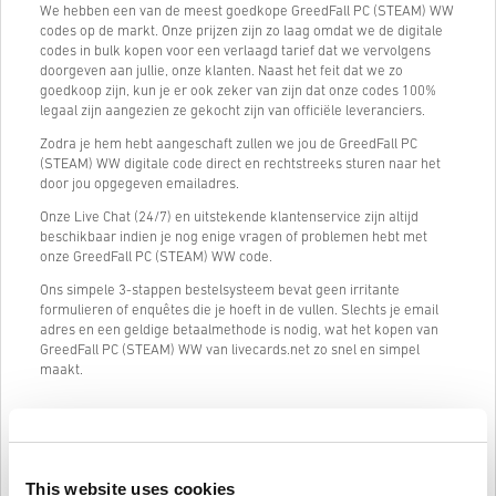
We hebben een van de meest goedkope GreedFall PC (STEAM) WW
codes op de markt. Onze prijzen zijn zo laag omdat we de digitale
codes in bulk kopen voor een verlaagd tarief dat we vervolgens
doorgeven aan jullie, onze klanten. Naast het feit dat we zo
goedkoop zijn, kun je er ook zeker van zijn dat onze codes 100%
legaal zijn aangezien ze gekocht zijn van officiële leveranciers.
Zodra je hem hebt aangeschaft zullen we jou de GreedFall PC
(STEAM) WW digitale code direct en rechtstreeks sturen naar het
door jou opgegeven emailadres.
Onze Live Chat (24/7) en uitstekende klantenservice zijn altijd
beschikbaar indien je nog enige vragen of problemen hebt met
onze GreedFall PC (STEAM) WW code.
Ons simpele 3-stappen bestelsysteem bevat geen irritante
formulieren of enquêtes die je hoeft in de vullen. Slechts je email
adres en een geldige betaalmethode is nodig, wat het kopen van
GreedFall PC (STEAM) WW van livecards.net zo snel en simpel
maakt.
Hoe het werkt op Livecards.net
This website uses cookies
Voorwaarden