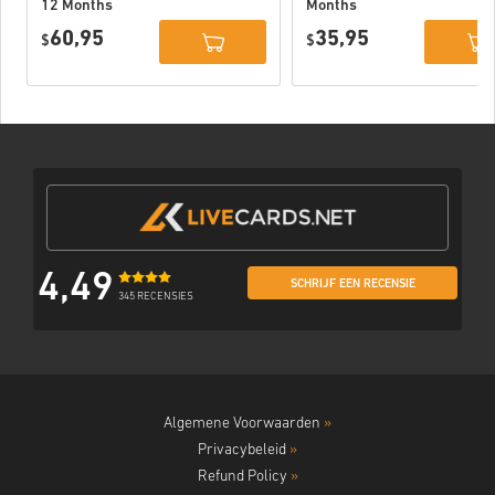
12 Months
Months
Subscription
Subscription
60,95
35,95
USA
$
USA
$
4,49
SCHRIJF EEN RECENSIE
345 RECENSIES
Algemene Voorwaarden
»
Privacybeleid
»
Refund Policy
»