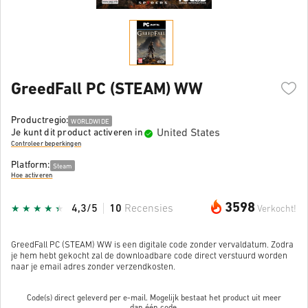
GreedFall PC (STEAM) WW
Productregio:
WORLDWIDE
United States
Je kunt dit product activeren in
Controleer beperkingen
Platform:
Steam
Hoe activeren
3598
4,3/5
10
Recensies
Verkocht!
GreedFall PC (STEAM) WW is een digitale code zonder vervaldatum. Zodra
je hem hebt gekocht zal de downloadbare code direct verstuurd worden
naar je email adres zonder verzendkosten.
Code(s) direct geleverd per e-mail. Mogelijk bestaat het product uit meer
dan
één code.