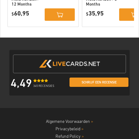
12 Months
Months
Subscription
Subscription
60,95
35,95
USA
$
USA
$
4,49
SCHRIJF EEN RECENSIE
345 RECENSIES
Algemene Voorwaarden
»
Privacybeleid
»
Refund Policy
»