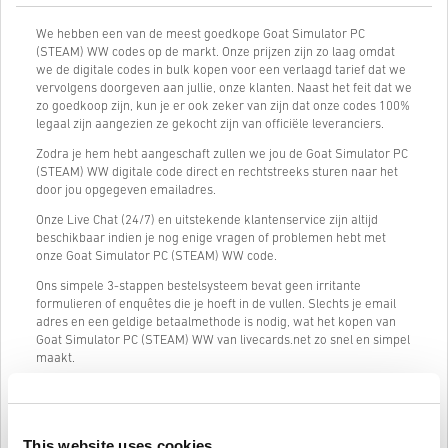
We hebben een van de meest goedkope Goat Simulator PC
(STEAM) WW codes op de markt. Onze prijzen zijn zo laag omdat
we de digitale codes in bulk kopen voor een verlaagd tarief dat we
vervolgens doorgeven aan jullie, onze klanten. Naast het feit dat we
zo goedkoop zijn, kun je er ook zeker van zijn dat onze codes 100%
legaal zijn aangezien ze gekocht zijn van officiële leveranciers.
Zodra je hem hebt aangeschaft zullen we jou de Goat Simulator PC
(STEAM) WW digitale code direct en rechtstreeks sturen naar het
door jou opgegeven emailadres.
Onze Live Chat (24/7) en uitstekende klantenservice zijn altijd
beschikbaar indien je nog enige vragen of problemen hebt met
onze Goat Simulator PC (STEAM) WW code.
Ons simpele 3-stappen bestelsysteem bevat geen irritante
formulieren of enquêtes die je hoeft in de vullen. Slechts je email
adres en een geldige betaalmethode is nodig, wat het kopen van
Goat Simulator PC (STEAM) WW van livecards.net zo snel en simpel
maakt.
Hoe het werkt op Livecards.net
This website uses cookies