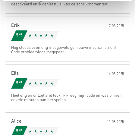
• Kies je gewenste betaalmethode
geactiveerd en ik geniet nu al van de schrikmomenten!
• Rond je bestelling af
Daarna ontvang je een e-mail met een veilige link om je code te
bekijken.
Erik
17-08-2025
5/5
Nog steeds even eng met geweldige nieuwe mechanismen!
Code probleemloos toegepast.
Ella
14-08-2025
5/5
Heel eng en ontzettend leuk. Ik kreeg mijn code en was binnen
enkele minuten aan het spelen.
Alice
11-08-2025
5/5