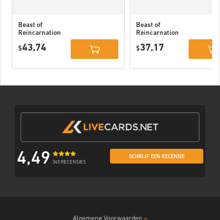
Beast of
Beast of
Reincarnation
Reincarnation
Deluxe Edition
PC (STEAM)
43,74
37,17
PC (STEAM)
$
$
4,49
SCHRIJF EEN RECENSIE
345 RECENSIES
Algemene Voorwaarden
»