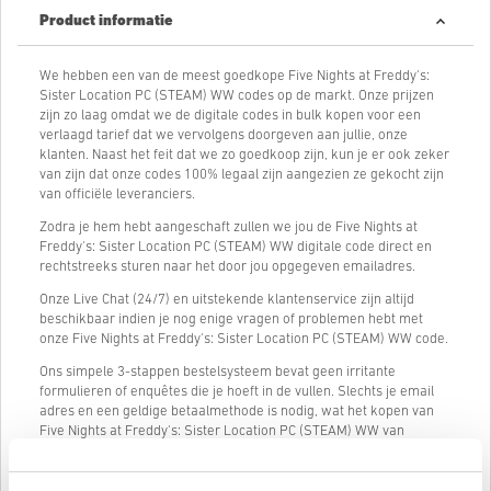
Product informatie
We hebben een van de meest goedkope Five Nights at Freddy's:
Sister Location PC (STEAM) WW codes op de markt. Onze prijzen
zijn zo laag omdat we de digitale codes in bulk kopen voor een
verlaagd tarief dat we vervolgens doorgeven aan jullie, onze
klanten. Naast het feit dat we zo goedkoop zijn, kun je er ook zeker
van zijn dat onze codes 100% legaal zijn aangezien ze gekocht zijn
van officiële leveranciers.
Zodra je hem hebt aangeschaft zullen we jou de Five Nights at
Freddy's: Sister Location PC (STEAM) WW digitale code direct en
rechtstreeks sturen naar het door jou opgegeven emailadres.
Onze Live Chat (24/7) en uitstekende klantenservice zijn altijd
beschikbaar indien je nog enige vragen of problemen hebt met
onze Five Nights at Freddy's: Sister Location PC (STEAM) WW code.
Ons simpele 3-stappen bestelsysteem bevat geen irritante
formulieren of enquêtes die je hoeft in de vullen. Slechts je email
adres en een geldige betaalmethode is nodig, wat het kopen van
Five Nights at Freddy's: Sister Location PC (STEAM) WW van
livecards.net zo snel en simpel maakt.