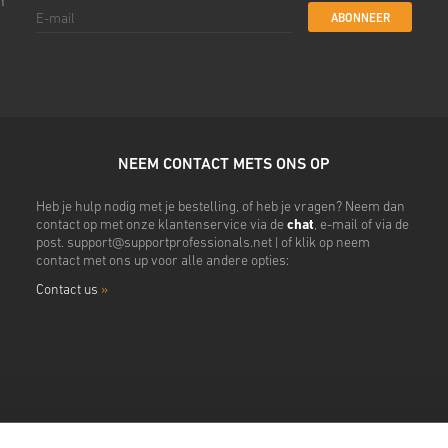
n
ABONNEER
NEEM CONTACT METS ONS OP
Heb je hulp nodig met je bestelling, of heb je vragen? Neem dan
contact op met onze klantenservice via de
chat
, e-mail of via de
post.
support@supportprofessionals.net
| of klik op neem
contact met ons up voor alle andere opties:
Contact us
»