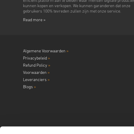
efficiënt platform aan te bieden waar mensen digitale producte
kunnen kopen en verkopen. We kunnen garanderen dat onze
gebruikers 100% tevreden zullen zijn met onze service.
Read more »
Algemene Voorwaarden
»
Privacybeleid
»
Refund Policy
»
Voorwaarden
»
Leveranciers
»
Blogs
»