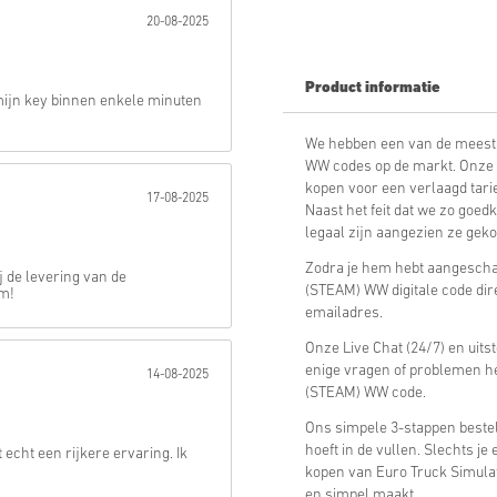
20-08-2025
Verstuur
Product informatie
mijn key binnen enkele minuten
We hebben een van de meest 
WW codes op de markt. Onze pr
kopen voor een verlaagd tarie
17-08-2025
Naast het feit dat we zo goed
legaal zijn aangezien ze gekoc
Zodra je hem hebt aangeschaf
j de levering van de
(STEAM) WW digitale code dir
am!
emailadres.
Onze Live Chat (24/7) en uits
enige vragen of problemen he
14-08-2025
(STEAM) WW code.
Ons simpele 3-stappen bestel
hoeft in de vullen. Slechts j
 echt een rijkere ervaring. Ik
kopen van Euro Truck Simulat
en simpel maakt.