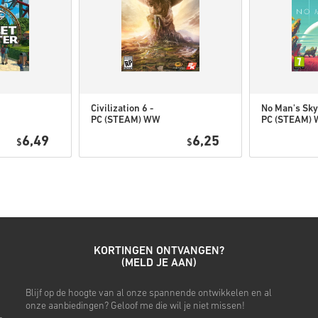
Bekijk de snelle gids hierbov
• Kies je product
• Vul je e-mailadres in
• Kies je gewenste betaalme
• Rond je bestelling af
Civilization 6 -
No Man's Sky
PC (STEAM) WW
PC (STEAM)
Daarna ontvang je een e-mail 
6,49
6,25
$
$
KORTINGEN ONTVANGEN?
(MELD JE AAN)
Blijf op de hoogte van al onze spannende ontwikkelen en al
onze aanbiedingen? Geloof me die wil je niet missen!