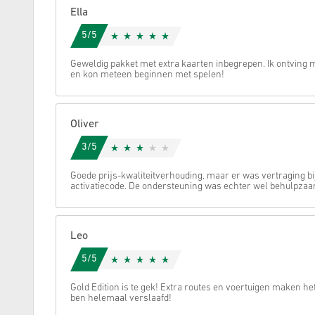
Ella
Annuleren
5/5
Geweldig pakket met extra kaarten inbegrepen. Ik ontving 
en kon meteen beginnen met spelen!
Oliver
3/5
Goede prijs-kwaliteitverhouding, maar er was vertraging bi
activatiecode. De ondersteuning was echter wel behulpza
Leo
5/5
Gold Edition is te gek! Extra routes en voertuigen maken het
ben helemaal verslaafd!