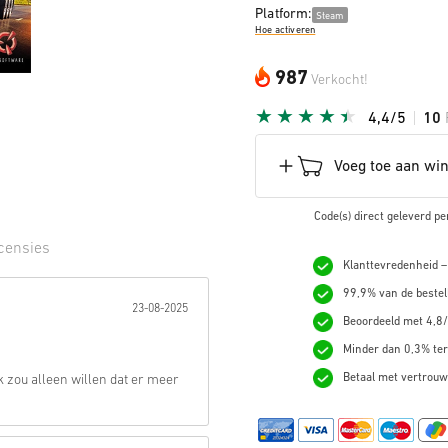
Platform:
Steam
Hoe activeren
987
Verkocht!
4,4/5
10
Voeg toe aan wi
Code(s) direct geleverd pe
censies
Klanttevredenheid –
erren:
99,9% van de bestel
23-08-2025
Beoordeeld met 4,8/
Minder dan 0,3% ter
Betaal met vertrouw
k zou alleen willen dat er meer