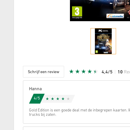
Schrijf een review
4,4/5
10
Re
Aantal st
Hanna
4/5
Gold Edition is een goede deal met de inbegrepen kaarten. I
trucks bij zaten.