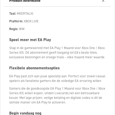
Product informatie
Taal:
MEERTALIG
Platform:
XBOX LIVE
Regio:
WW
Speel meer met EA Play
Stap in de gamewereld met EA Play 1 Maand voor Xbox One / Xbox
Series X|S. Dit abonnement geeft toegang tot EA’s beste titels,
exclusieve beloningen en vroege trials – elke maand meer waarde.
Flexibele abonnementsopties
EA Play past zich aan jouw speelstijl aan. Perfect voor zowel casual
spelers als fanatieke gamers die de volledige EA-ervaring willen.
Gamers die de goedkoopste EA Play 1 Maand voor Xbox One / Xbox
Series X|S willen kopen, vinden Livecards.net een betrouwbare
keuze. Met lage prijzen, veilige betaling en digitale codes is dit de
slimste manier om EA Play te activeren.
Begin vandaag nog