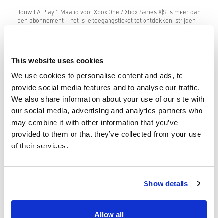
Jouw EA Play 1 Maand voor Xbox One / Xbox Series X|S is meer dan
een abonnement – het is je toegangsticket tot ontdekken, strijden
en genieten van de populairste EA-games. Met exclusieve
voordelen en een steeds groeiende bibliotheek biedt EA Play
eindeloos entertainment.
This website uses cookies
👉 Koop nu het goedkoopste EA Play-abonnement bij
Livecards.net en geniet van meer games, meer beloningen en
We use cookies to personalise content and ads, to
meer fun.
provide social media features and to analyse our traffic.
We also share information about your use of our site with
our social media, advertising and analytics partners who
Hoe het werkt op Livecards.net
may combine it with other information that you’ve
Voorwaarden
provided to them or that they’ve collected from your use
Nieuw op Livecards.net? Digitale codes kopen is snel en makkelijk:
of their services.
Pre-order
producten zullen op de aangegeven
releasedatum geleverd worden terwijl items die in
Schrijf een review
4/5
10
Recensies
voorraad zijn direct geleverd worden onder voorbehoud
Show details
van eventuele security checks.
Aankopen voor commercieel gebruik worden niet
geaccepteerd.
Maya
17-08-2025
Je koopt alleen een digitaal product.
Allow all
Aantal sterren:
3/5