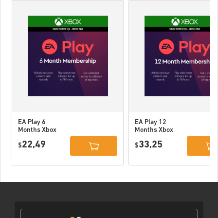
EA Play 6
EA Play 12
Months Xbox
Months Xbox
One WW
One / Xbox
22,49
33,25
$
Series X|S
$