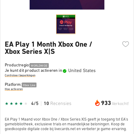
EA Play 1 Month Xbox One /
Xbox Series X|S
Productregio:
WORLDWIDE
United States
Je kunt dit product activeren in
Controleer beperkingen
Platform:
Xbox Live
Hoe activeren
933
4/5
10
Recensies
Verkocht!
EA Play 1 Maand voor Xbox One / Xbox Series X|S geeft je toegang tot EA’s
gamebibliotheek, exclusieve trials en maandelijkse beloningen. Koop de
goedkoopste digitale code bij livecards.net en verbeter je game-ervaring.