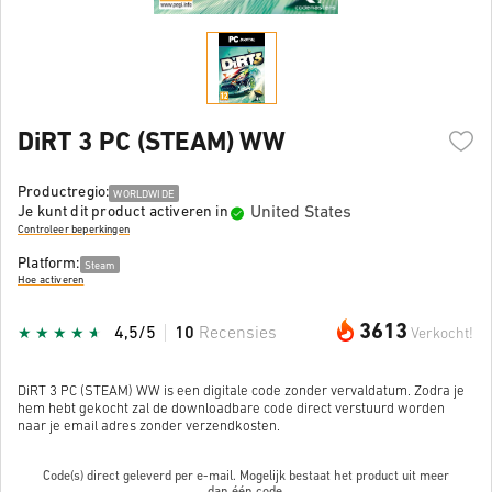
DiRT 3 PC (STEAM) WW
Productregio:
WORLDWIDE
United States
Je kunt dit product activeren in
Controleer beperkingen
Platform:
Steam
Hoe activeren
3613
4,5/5
10
Recensies
Verkocht!
DiRT 3 PC (STEAM) WW is een digitale code zonder vervaldatum. Zodra je
hem hebt gekocht zal de downloadbare code direct verstuurd worden
naar je email adres zonder verzendkosten.
Code(s) direct geleverd per e-mail. Mogelijk bestaat het product uit meer
dan
één code.