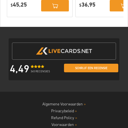
Deluxe Edition
PC (STEAM)
45,25
36,95
PC (STEAM)
$
$
4,49
SCHRIJF EEN RECENSIE
345 RECENSIES
Algemene Voorwaarden
»
Privacybeleid
»
Refund Policy
»
Voorwaarden
»