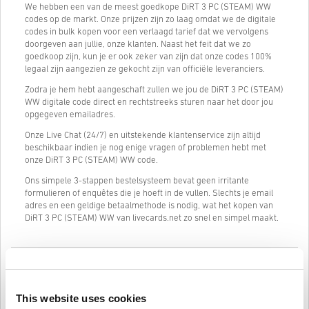
We hebben een van de meest goedkope DiRT 3 PC (STEAM) WW
codes op de markt. Onze prijzen zijn zo laag omdat we de digitale
codes in bulk kopen voor een verlaagd tarief dat we vervolgens
doorgeven aan jullie, onze klanten. Naast het feit dat we zo
goedkoop zijn, kun je er ook zeker van zijn dat onze codes 100%
legaal zijn aangezien ze gekocht zijn van officiële leveranciers.
Zodra je hem hebt aangeschaft zullen we jou de DiRT 3 PC (STEAM)
WW digitale code direct en rechtstreeks sturen naar het door jou
opgegeven emailadres.
Onze Live Chat (24/7) en uitstekende klantenservice zijn altijd
beschikbaar indien je nog enige vragen of problemen hebt met
onze DiRT 3 PC (STEAM) WW code.
Ons simpele 3-stappen bestelsysteem bevat geen irritante
formulieren of enquêtes die je hoeft in de vullen. Slechts je email
adres en een geldige betaalmethode is nodig, wat het kopen van
DiRT 3 PC (STEAM) WW van livecards.net zo snel en simpel maakt.
Hoe het werkt op Livecards.net
Voorwaarden
This website uses cookies
Nieuw op Livecards.net? Digitale codes kopen is snel en makkelijk: