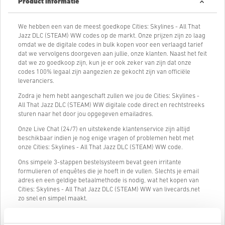
Product informatie
We hebben een van de meest goedkope Cities: Skylines - All That
Jazz DLC (STEAM) WW codes op de markt. Onze prijzen zijn zo laag
omdat we de digitale codes in bulk kopen voor een verlaagd tarief
dat we vervolgens doorgeven aan jullie, onze klanten. Naast het feit
dat we zo goedkoop zijn, kun je er ook zeker van zijn dat onze
codes 100% legaal zijn aangezien ze gekocht zijn van officiële
leveranciers.
Zodra je hem hebt aangeschaft zullen we jou de Cities: Skylines -
All That Jazz DLC (STEAM) WW digitale code direct en rechtstreeks
sturen naar het door jou opgegeven emailadres.
Onze Live Chat (24/7) en uitstekende klantenservice zijn altijd
beschikbaar indien je nog enige vragen of problemen hebt met
onze Cities: Skylines - All That Jazz DLC (STEAM) WW code.
Ons simpele 3-stappen bestelsysteem bevat geen irritante
formulieren of enquêtes die je hoeft in de vullen. Slechts je email
adres en een geldige betaalmethode is nodig, wat het kopen van
Cities: Skylines - All That Jazz DLC (STEAM) WW van livecards.net
zo snel en simpel maakt.