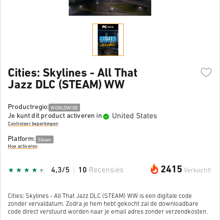
Cities: Skylines - All That
Jazz DLC (STEAM) WW
Productregio:
WORLDWIDE
United States
Je kunt dit product activeren in
Controleer beperkingen
Platform:
Steam
Hoe activeren
2415
4,3/5
10
Recensies
Verkocht!
Cities: Skylines - All That Jazz DLC (STEAM) WW is een digitale code
zonder vervaldatum. Zodra je hem hebt gekocht zal de downloadbare
code direct verstuurd worden naar je email adres zonder verzendkosten.