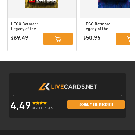
LEGO Batman:
LEGO Batman:
Legacy of the
Legacy of the
Dark Knight
Dark Knight PC
69,49
50,95
Deluxe Edition
$
(STEAM) EU
$
DLC PC (STEAM)
EU
4,49
SCHRIJF EEN RECENSIE
345 RECENSIES