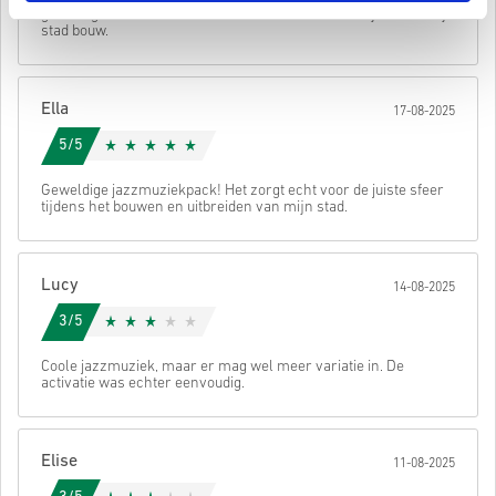
• Rond je bestelling af
geweldige nummers toe om naar te luisteren terwijl ik aan mijn
stad bouw.
Daarna ontvang je een e-mail met een veilige link om je code te
bekijken.
Ella
17-08-2025
5/5
Geweldige jazzmuziekpack! Het zorgt echt voor de juiste sfeer
tijdens het bouwen en uitbreiden van mijn stad.
Lucy
14-08-2025
3/5
Coole jazzmuziek, maar er mag wel meer variatie in. De
activatie was echter eenvoudig.
Elise
11-08-2025