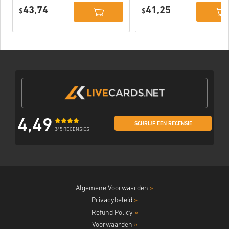
Deluxe Edition
PC (STEAM)
43,74
41,25
PC (STEAM)
$
$
4,49
SCHRIJF EEN RECENSIE
345 RECENSIES
Algemene Voorwaarden
»
Privacybeleid
»
Refund Policy
»
Voorwaarden
»