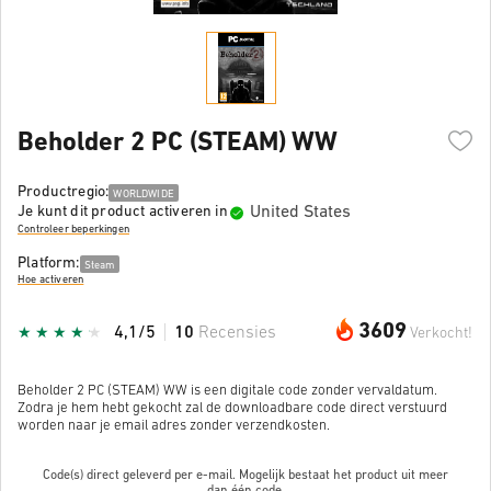
Beholder 2 PC (STEAM) WW
Productregio:
WORLDWIDE
United States
Je kunt dit product activeren in
Controleer beperkingen
Platform:
Steam
Hoe activeren
3609
4,1/5
10
Recensies
Verkocht!
Beholder 2 PC (STEAM) WW is een digitale code zonder vervaldatum.
Zodra je hem hebt gekocht zal de downloadbare code direct verstuurd
worden naar je email adres zonder verzendkosten.
Code(s) direct geleverd per e-mail. Mogelijk bestaat het product uit meer
dan
één code.