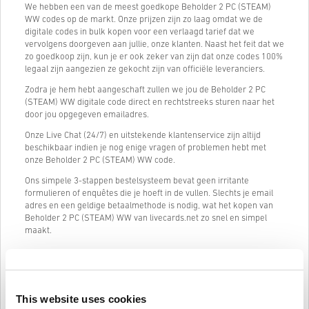
We hebben een van de meest goedkope Beholder 2 PC (STEAM)
WW codes op de markt. Onze prijzen zijn zo laag omdat we de
digitale codes in bulk kopen voor een verlaagd tarief dat we
vervolgens doorgeven aan jullie, onze klanten. Naast het feit dat we
zo goedkoop zijn, kun je er ook zeker van zijn dat onze codes 100%
legaal zijn aangezien ze gekocht zijn van officiële leveranciers.
Zodra je hem hebt aangeschaft zullen we jou de Beholder 2 PC
(STEAM) WW digitale code direct en rechtstreeks sturen naar het
door jou opgegeven emailadres.
Onze Live Chat (24/7) en uitstekende klantenservice zijn altijd
beschikbaar indien je nog enige vragen of problemen hebt met
onze Beholder 2 PC (STEAM) WW code.
Ons simpele 3-stappen bestelsysteem bevat geen irritante
formulieren of enquêtes die je hoeft in de vullen. Slechts je email
adres en een geldige betaalmethode is nodig, wat het kopen van
Beholder 2 PC (STEAM) WW van livecards.net zo snel en simpel
maakt.
Hoe het werkt op Livecards.net
This website uses cookies
Voorwaarden