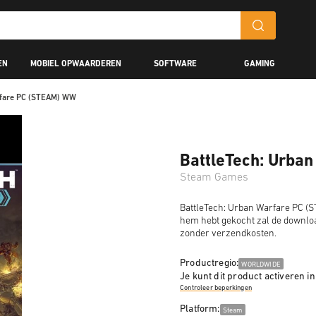
EN
MOBIEL OPWAARDEREN
SOFTWARE
GAMING
rfare PC (STEAM) WW
BattleTech: Urba
Steam Games
BattleTech: Urban Warfare PC (S
hem hebt gekocht zal de downloa
zonder verzendkosten.
Productregio:
WORLDWIDE
Je kunt dit product activeren in
Controleer beperkingen
Platform:
Steam