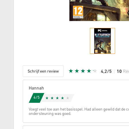
Schrijf een review
4,2/5
10
Re
Aantal st
Hannah
4/5
Voegt veel toe aan het basisspel. Had alleen gewild dat de 
ondersteuning was goed.