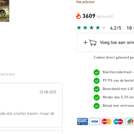
Hoe activeren
3609
Verkocht!
4,2/5
10
Voeg toe aan wi
Code(s) direct geleverd pe
Klanttevredenheid –
censies
99,9% van de bestel
erren:
Beoordeeld met 4,8/
23-08-2025
Minder dan 0,3% ter
Betaal met vertrouw
code iets sneller kwam, maar de