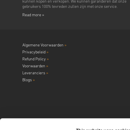
kunnen kopen en verkopen. We kunnen garanderen dat onze
gebruikers 100% tevreden zullen zijn met onze service.
Read more »
Algemene Voorwaarden
»
Privacybeleid
»
Refund Policy
»
Voorwaarden
»
Leveranciers
»
Blogs
»