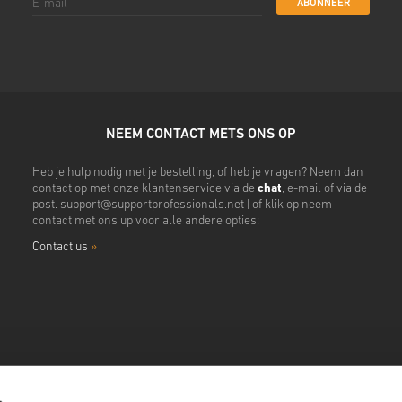
ABONNEER
NEEM CONTACT METS ONS OP
Heb je hulp nodig met je bestelling, of heb je vragen? Neem dan
contact op met onze klantenservice via de
chat
, e-mail of via de
post.
support@supportprofessionals.net
| of klik op neem
contact met ons up voor alle andere opties:
Contact us
»