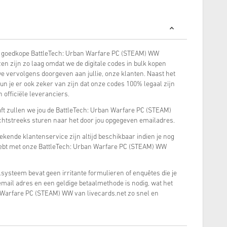
 goedkope BattleTech: Urban Warfare PC (STEAM) WW
en zijn zo laag omdat we de digitale codes in bulk kopen
we vervolgens doorgeven aan jullie, onze klanten. Naast het
kun je er ook zeker van zijn dat onze codes 100% legaal zijn
 officiële leveranciers.
t zullen we jou de BattleTech: Urban Warfare PC (STEAM)
echtstreeks sturen naar het door jou opgegeven emailadres.
tekende klantenservice zijn altijd beschikbaar indien je nog
ebt met onze BattleTech: Urban Warfare PC (STEAM) WW
systeem bevat geen irritante formulieren of enquêtes die je
e email adres en een geldige betaalmethode is nodig, wat het
 Warfare PC (STEAM) WW van livecards.net zo snel en