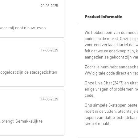
20-08-2025
Verstuur
Product informatie
voor mij echt nieuw leven.
We hebben een van de meest
codes op de markt. Onze prijz
voor een verlaagd tarief dat 
17-08-2025
feit dat we zo goedkoop zijn, 
aangezien ze gekocht zijn van
Zodra je hem hebt aangeschaf
 opgelost zijn de stadsgezichten
WW digitale code direct en r
Onze Live Chat (24/7) en uits
enige vragen of problemen h
code.
14-08-2025
Ons simpele 3-stappen bestel
hoeft in de vullen. Slechts j
kopen van BattleTech: Urban
l brengt. Gemakkelijk te
simpel maakt.