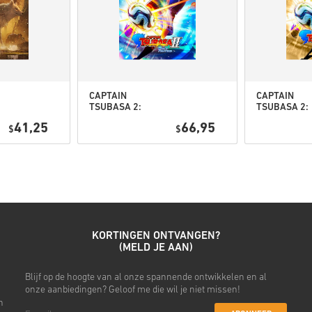
Bekijk de snelle gids hierbov
• Kies je product
• Vul je e-mailadres in
• Kies je gewenste betaalme
• Rond je bestelling af
CAPTAIN
CAPTAIN
Daarna ontvang je een e-mail 
TSUBASA 2:
TSUBASA 2:
WORLD
WORLD
41,25
66,95
$
FIGHTERS PC
$
FIGHTERS
(STEAM) EU
Deluxe Editi
PC (STEAM) 
KORTINGEN ONTVANGEN?
(MELD JE AAN)
Blijf op de hoogte van al onze spannende ontwikkelen en al
onze aanbiedingen? Geloof me die wil je niet missen!
n