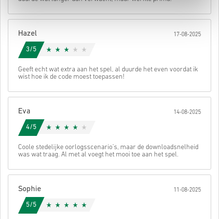
• Rond je bestelling af
Daarna ontvang je een e-mail met een veilige link om je code te
bekijken.
Hazel
17-08-2025
3/5
Geeft echt wat extra aan het spel, al duurde het even voordat ik
wist hoe ik de code moest toepassen!
Eva
14-08-2025
4/5
Coole stedelijke oorlogsscenario’s, maar de downloadsnelheid
was wat traag. Al met al voegt het mooi toe aan het spel.
Sophie
11-08-2025
5/5