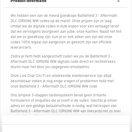
Product informatie
We hebben een van de meest goedkope Battlefield 3 - Aftermath
DLC (ORIGIN) WW codes op de markt. Onze prijzen zijn zo laag
omdat we de digitale codes in bulk kopen voor een verlaagd tarief
dat we vervolgens doorgeven aan jullie, onze klanten. Naast het feit
dat we zo goedkoop zijn, kun je er ook zeker van zijn dat onze
codes 100% legaal zijn aangezien ze gekocht zijn van officiële
leveranciers.
Zodra je hem hebt aangeschaft zullen we jou de Battlefield 3 -
Aftermath DLC (ORIGIN) WW digitale code direct en rechtstreeks
sturen naar het door jou opgegeven emailadres.
Onze Live Chat (24/7) en uitstekende klantenservice zijn altijd
beschikbaar indien je nog enige vragen of problemen hebt met
onze Battlefield 3 - Aftermath DLC (ORIGIN) WW code.
Ons simpele 3-stappen bestelsysteem bevat geen irritante
formulieren of enquêtes die je hoeft in de vullen. Slechts je email
adres en een geldige betaalmethode is nodig, wat het kopen van
Battlefield 3 - Aftermath DLC (ORIGIN) WW van livecards.net zo snel
en simpel maakt.