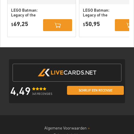
LEGO Batman:
LEGO Batman:
Legacy of the
Legacy of the
Dark Knight
Dark Knight PC
69,25
50,95
Deluxe Edition
$
(STEAM) EU
$
DLC PC (STEAM)
EU
4,49
SCHRIJF EEN RECENSIE
345 RECENSIES
Algemene Voorwaarden
»