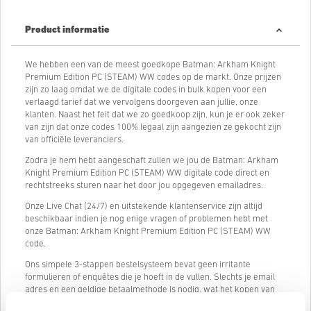
Product informatie
We hebben een van de meest goedkope Batman: Arkham Knight
Premium Edition PC (STEAM) WW codes op de markt. Onze prijzen
zijn zo laag omdat we de digitale codes in bulk kopen voor een
verlaagd tarief dat we vervolgens doorgeven aan jullie, onze
klanten. Naast het feit dat we zo goedkoop zijn, kun je er ook zeker
van zijn dat onze codes 100% legaal zijn aangezien ze gekocht zijn
van officiële leveranciers.
Zodra je hem hebt aangeschaft zullen we jou de Batman: Arkham
Knight Premium Edition PC (STEAM) WW digitale code direct en
rechtstreeks sturen naar het door jou opgegeven emailadres.
Onze Live Chat (24/7) en uitstekende klantenservice zijn altijd
beschikbaar indien je nog enige vragen of problemen hebt met
onze Batman: Arkham Knight Premium Edition PC (STEAM) WW
code.
Ons simpele 3-stappen bestelsysteem bevat geen irritante
formulieren of enquêtes die je hoeft in de vullen. Slechts je email
adres en een geldige betaalmethode is nodig, wat het kopen van
Batman: Arkham Knight Premium Edition PC (STEAM) WW van