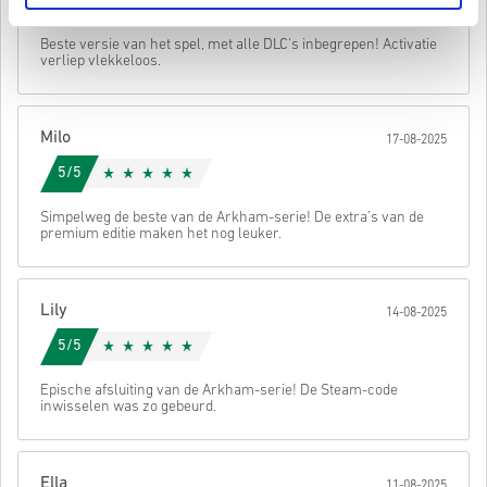
5/5
Voor sommige producten kan het zijn dat je meer dan één
• Kies je product
code ontvangt.
• Vul je e-mailadres in
Verstuur
Annuleren
Beste versie van het spel, met alle DLC's inbegrepen! Activatie
• Kies je gewenste betaalmethode
verliep vlekkeloos.
• Rond je bestelling af
Daarna ontvang je een e-mail met een veilige link om je code te
bekijken.
Milo
17-08-2025
5/5
Simpelweg de beste van de Arkham-serie! De extra’s van de
premium editie maken het nog leuker.
Lily
14-08-2025
5/5
Epische afsluiting van de Arkham-serie! De Steam-code
inwisselen was zo gebeurd.
Ella
11-08-2025