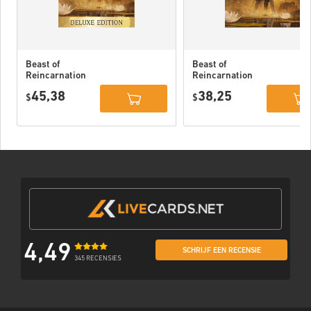
Beast of
Beast of
Reincarnation
Reincarnation
Deluxe Edition
PC (STEAM)
45,38
38,25
PC (STEAM)
$
$
4,49
SCHRIJF EEN RECENSIE
345 RECENSIES