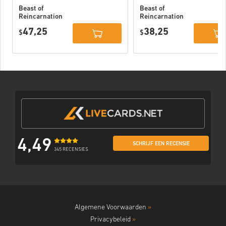
Beast of
Beast of
Reincarnation
Reincarnation
Deluxe Edition
PC (STEAM)
47,25
38,25
PC (STEAM)
$
$
4,49
SCHRIJF EEN RECENSIE
345 RECENSIES
Algemene Voorwaarden
»
Privacybeleid
»