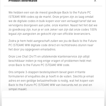
Product informatie
We hebben een van de meest goedkope Back to the Future PC
(STEAM) WW codes op de markt. Onze prijzen zijn zo laag omdat
we de digitale codes in bulk kopen voor een verlaagd tarief dat we
vervolgens doorgeven aan jullie, onze klanten. Naast het feit dat we
zo goedkoop zijn, kun je er ook zeker van zijn dat onze codes 100%
legaal zijn aangezien ze gekocht zijn van officiële leveranciers.
Zodra je hem hebt aangeschaft zullen we jou de Back to the Future
PC (STEAM) WW digitale code direct en rechtstreeks sturen naar
het door jou opgegeven emailadres.
Onze Live Chat (24/7) en uitstekende klantenservice zijn altijd
beschikbaar indien je nog enige vragen of problemen hebt met
onze Back to the Future PC (STEAM) WW code.
Ons simpele 3-stappen bestelsysteem bevat geen irritante
formulieren of enquêtes die je hoeft in de vullen. Slechts je email
adres en een geldige betaalmethode is nodig, wat het kopen van
Back to the Future PC (STEAM) WW van livecards.net zo snel en
simpel maakt.
Hoe het werkt op Livecards.net