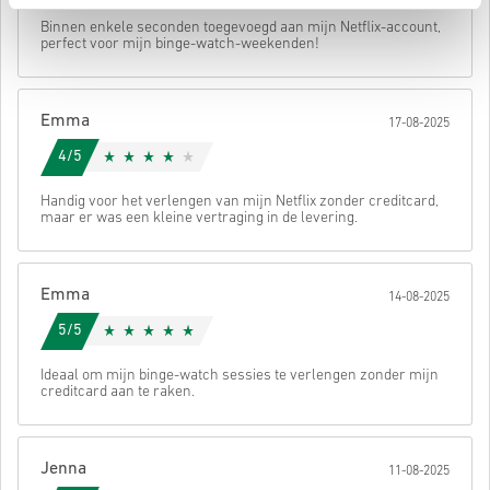
code ontvangt.
• Vul je e-mailadres in
Verstuur
Annuleren
Binnen enkele seconden toegevoegd aan mijn Netflix-account,
• Kies je gewenste betaalmethode
perfect voor mijn binge-watch-weekenden!
• Rond je bestelling af
Daarna ontvang je een e-mail met een veilige link om je code te
bekijken.
Emma
17-08-2025
4/5
Handig voor het verlengen van mijn Netflix zonder creditcard,
maar er was een kleine vertraging in de levering.
Emma
14-08-2025
5/5
Ideaal om mijn binge-watch sessies te verlengen zonder mijn
creditcard aan te raken.
Jenna
11-08-2025