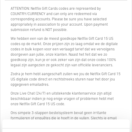
ATTENTION: Netflix Gift Cards codes are represented by
COUNTRY/CURRENCY and can only are redeemed via
corresponding accounts. Please be sure you have selected
appropriately in association to your account. Upon payment
submission refund is NOT possible.
We hebben een van de meest goedkope Netflix Gift Card 15 US
codes op de markt. Onze prijzen zijn zo laag omdat we de digitale
codes in bulk kopen voor een verlaagd tarief dat we vervolgens
doorgeven aan jullie, onze klanten. Naast het feit dat we zo
goedkoop zijn, kun je er ook zeker van zijn dat onze codes 100%
legaal zijn aangezien ze gekocht zijn van officiële leveranciers.
Zodra je hem hebt aangeschaft zullen we jou de Netflix Gift Card 15
US digitale code direct en rechtstreeks sturen naar het door jou
opgegeven emailadres.
Onze Live Chat (24/7) en uitstekende klantenservice zijn altijd
beschikbaar indien je nog enige vragen of problemen hebt met
onze Netflix Gift Card 15 US code.
Ons simpele 3-stappen bestelsysteem bevat geen irritante
formulieren of enquêtes die je hoeft in de vullen. Slechts je email
adres en een geldige betaalmethode is nodig, wat het kopen van
Netflix Gift Card 15 US van livecards.net zo snel en simpel maakt.