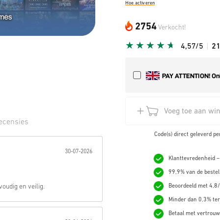
Hoe activeren
2754
Verkocht!
4,57/5
2
Voeg toe aan wi
ecensies
Code(s) direct geleverd pe
erren:
30-07-2026
Klanttevredenheid –
99,9% van de bestel
oudig en veilig.
Beoordeeld met 4,8/
Minder dan 0,3% ter
Betaal met vertrouw