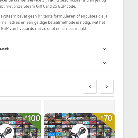
tekende klantenservice zijn altijd beschikbaar indien je nog
bt met onze Steam Gift Card 25 GBP code.
systeem bevat geen irritante formulieren of enquêtes die je
e email adres en een geldige betaalmethode is nodig, wat het
 GBP van livecards.net zo snel en simpel maakt.
s.net
ale codes kopen is snel en makkelijk:
en op de aangegeven releasedatum geleverd worden
raad zijn direct geleverd worden onder voorbehoud van
s.
el gebruik worden niet geaccepteerd.
al product.
tie onze
FAQ’s
.
et een aankoop ondervindt, meld het dan alstublieft door
ormulier
.
 zijn geproduceerd door de ontwikkelaar van de game en
erloopdatum.