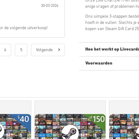
Onze Live Chat (24/7) en uits
30-03-2026
enige vragen of problemen he
Ons simpele 3-stappen bestel
hoeft in de vullen. Slechts j
or de volgende uitverkoop!
kopen van Steam Gift Card 25
Hoe het werkt op Livecard
4
5
Volgende
Voorwaarden
Nieuw op Livecards.net? Digit
Pre-order
producten zull
terwijl items die in voor
eventuele security check
Aankopen voor commercie
Je koopt alleen een digita
Check voor meer informa
Als je enige problemen m
middel van ons
contact f
Deze downloadbare codes
zijn daarom origineel.
De codes hebben geen v