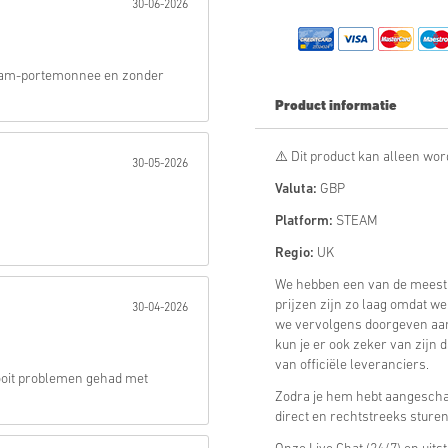
30-06-2026
Verstuur
team-portemonnee en zonder
Product informatie
⚠️ Dit product kan alleen wo
30-05-2026
Valuta:
GBP
Platform:
STEAM
Regio:
UK
We hebben een van de meest 
prijzen zijn zo laag omdat we 
30-04-2026
we vervolgens doorgeven aan j
kun je er ook zeker van zijn 
van officiële leveranciers.
Nooit problemen gehad met
Zodra je hem hebt aangeschaf
direct en rechtstreeks sture