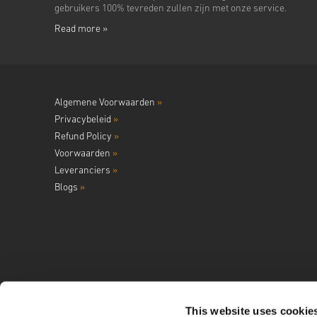
gebruikers 100% tevreden zullen zijn met onze service.
Read more »
Algemene Voorwaarden
»
Privacybeleid
»
Refund Policy
»
Voorwaarden
»
Leveranciers
»
Blogs
»
This website uses cookie