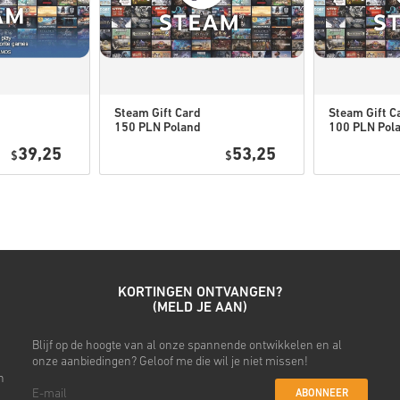
Downloadbare Content of D
game om deze uitbreiding
Voor sommige producten k
Steam Gift Card
Steam Gift C
150 PLN Poland
100 PLN Pol
Bekijk de snelle gids hierbov
39,25
53,25
$
$
• Kies je product
• Vul je e-mailadres in
• Kies je gewenste betaalme
• Rond je bestelling af
Daarna ontvang je een e-mail 
KORTINGEN ONTVANGEN?
(MELD JE AAN)
Blijf op de hoogte van al onze spannende ontwikkelen en al
onze aanbiedingen? Geloof me die wil je niet missen!
n
ABONNEER