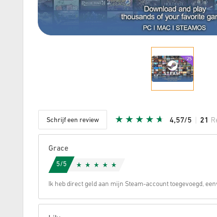
Schrijf een review
4,57/5
21
R
Aantal st
Grace
5/5
Ik heb direct geld aan mijn Steam-account toegevoegd, eenv