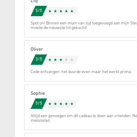
Lily
5/5
Annuleren
Spot on! Binnen een mum van tijd toegevoegd aan mijn S
moeite de nieuwste hit gekocht!
Oliver
3/5
Code ontvangen, het duurde even maar het werkt prima.
Sophie
5/5
Altijd een genoegen om dit cadeau te doen aan vrienden. 
inwisselen.