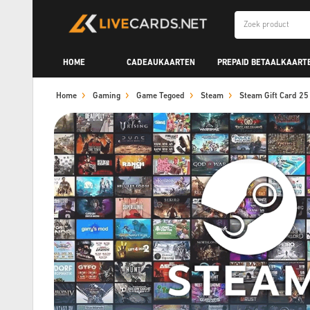
HOME
CADEAUKAARTEN
PREPAID BETAALKAART
Home
Gaming
Game Tegoed
Steam
Steam Gift Card 2