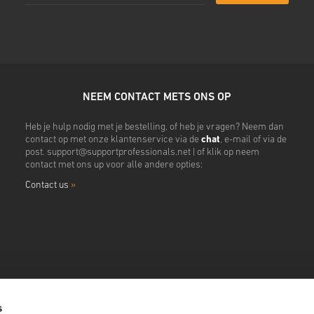
NEEM CONTACT METS ONS OP
Heb je hulp nodig met je bestelling, of heb je vragen? Neem dan
contact op met onze klantenservice via de
chat
, e-mail of via de
post.
support@supportprofessionals.net
| of klik op neem
contact met ons up voor alle andere opties:
Contact us
»
s