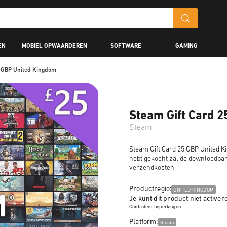
EN
MOBIEL OPWAARDEREN
SOFTWARE
GAMING
5 GBP United Kingdom
Steam Gift Card 
Steam
Steam Gift Card 25 GBP United K
hebt gekocht zal de downloadbar
verzendkosten.
Productregio:
UNITED KINGDOM
Je kunt dit product niet activer
Controleer beperkingen
Platform:
Steam