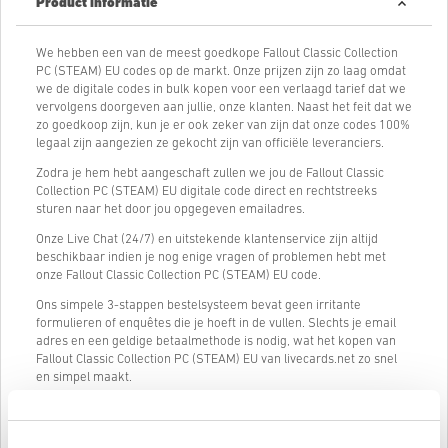
Product informatie
We hebben een van de meest goedkope Fallout Classic Collection
PC (STEAM) EU codes op de markt. Onze prijzen zijn zo laag omdat
we de digitale codes in bulk kopen voor een verlaagd tarief dat we
vervolgens doorgeven aan jullie, onze klanten. Naast het feit dat we
zo goedkoop zijn, kun je er ook zeker van zijn dat onze codes 100%
legaal zijn aangezien ze gekocht zijn van officiële leveranciers.
Zodra je hem hebt aangeschaft zullen we jou de Fallout Classic
Collection PC (STEAM) EU digitale code direct en rechtstreeks
sturen naar het door jou opgegeven emailadres.
Onze Live Chat (24/7) en uitstekende klantenservice zijn altijd
beschikbaar indien je nog enige vragen of problemen hebt met
onze Fallout Classic Collection PC (STEAM) EU code.
Ons simpele 3-stappen bestelsysteem bevat geen irritante
formulieren of enquêtes die je hoeft in de vullen. Slechts je email
adres en een geldige betaalmethode is nodig, wat het kopen van
Fallout Classic Collection PC (STEAM) EU van livecards.net zo snel
en simpel maakt.
Hoe het werkt op Livecards.net