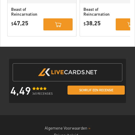
Beast of
Beast of
Reincarnation
Reincarnation
Deluxe Edition
PC (STEAM)
47,25
38,25
PC (STEAM)
$
$
4,49
SCHRIJF EEN RECENSIE
345 RECENSIES
Algemene Voorwaarden
»